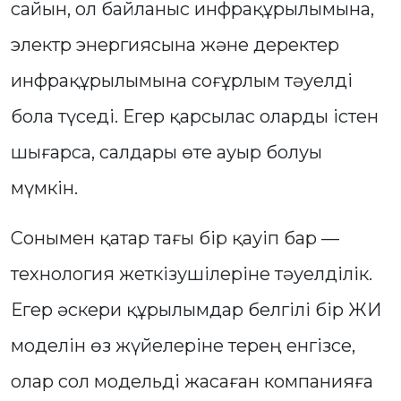
сайын, ол байланыс инфрақұрылымына,
электр энергиясына және деректер
инфрақұрылымына соғұрлым тәуелді
бола түседі. Егер қарсылас оларды істен
шығарса, салдары өте ауыр болуы
мүмкін.
Сонымен қатар тағы бір қауіп бар —
технология жеткізушілеріне тәуелділік.
Егер әскери құрылымдар белгілі бір ЖИ
моделін өз жүйелеріне терең енгізсе,
олар сол модельді жасаған компанияға