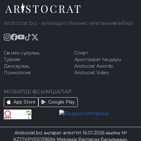
Aristocrat.biz - еліміздегі бизнес-элитаның мінбері
Сән мен сұлулық
Спорт
Туризм
Аристократ таңдауы
Денсаулық
Aristocrat Awords
Психология
Aristocrat Video
МОБИЛДІ ҚОСЫМШАЛАР
App Store
Google Play
Aristocrat.biz ақпарат агенттігі 16.01.2026 жылғы №
KZ17VPY00139694 Мерзімді баспасөз басылымын,