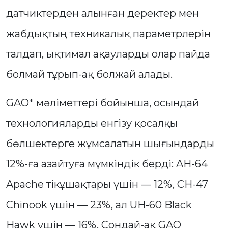
датчиктерден алынған деректер мен
жабдықтың техникалық параметрлерін
талдап, ықтимал ақауларды олар пайда
болмай тұрып-ақ болжай алады.
GAO* мәліметтері бойынша, осындай
технологияларды енгізу қосалқы
бөлшектерге жұмсалатын шығындарды
12%-ға азайтуға мүмкіндік берді: AH-64
Apache тікұшақтары үшін — 12%, CH-47
Chinook үшін — 23%, ал UH-60 Black
Hawk үшін — 16%. Сондай-ақ GAO