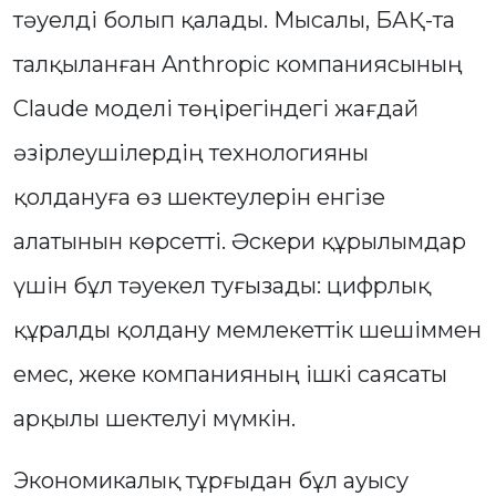
тәуелді болып қалады. Мысалы, БАҚ-та
талқыланған Anthropic компаниясының
Claude моделі төңірегіндегі жағдай
әзірлеушілердің технологияны
қолдануға өз шектеулерін енгізе
алатынын көрсетті. Әскери құрылымдар
үшін бұл тәуекел туғызады: цифрлық
құралды қолдану мемлекеттік шешіммен
емес, жеке компанияның ішкі саясаты
арқылы шектелуі мүмкін.
Экономикалық тұрғыдан бұл ауысу