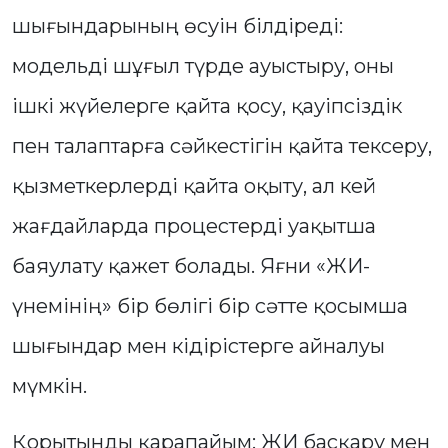
шығындарының өсуін білдіреді:
модельді шұғыл түрде ауыстыру, оны
ішкі жүйелерге қайта қосу, қауіпсіздік
пен талаптарға сәйкестігін қайта тексеру,
қызметкерлерді қайта оқыту, ал кей
жағдайларда процестерді уақытша
баяулату қажет болады. Яғни «ЖИ-
үнемінің» бір бөлігі бір сәтте қосымша
шығындар мен кідірістерге айналуы
мүмкін.
Қорытынды қарапайым: ЖИ басқару мен