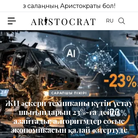
Өз салаңның Аристократы бол!
RU
САРАПШЫ ПІКІРІ
ЖИ әскери техниканы күтіп ұстау
шығындарын 23%-ға дейін
азайтады: алгоритмдер соғыс
экономикасын қалай өзгертуде