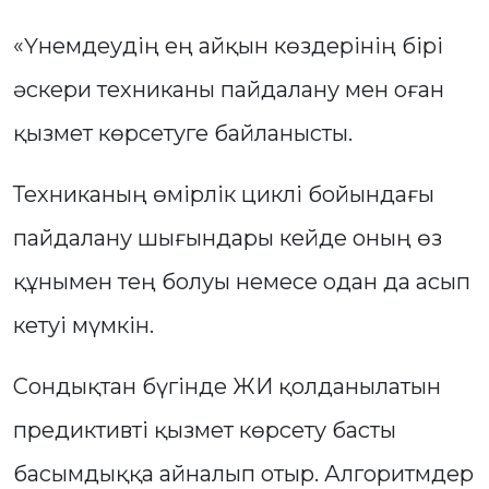
«Үнемдеудің ең айқын көздерінің бірі
әскери техниканы пайдалану мен оған
қызмет көрсетуге байланысты.
Техниканың өмірлік циклі бойындағы
пайдалану шығындары кейде оның өз
құнымен тең болуы немесе одан да асып
кетуі мүмкін.
Сондықтан бүгінде ЖИ қолданылатын
предиктивті қызмет көрсету басты
басымдыққа айналып отыр. Алгоритмдер