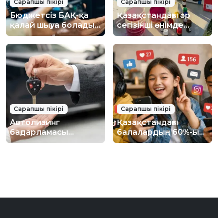
Сарапшы пікірі
Сарапшы пікірі
Бюджетсіз БАҚ-қа
Қазақстандағы әр
қалай шығуға болады –
сегізінші өнімде
PR-сарапшының
заңбұзушылық бар:
кеңестері
азық-түлік алаяқтығы
қалай жұмыс істейді
Сарапшы пікірі
Сарапшы пікірі
Автолизинг
Қазақстандағы
бағдарламасы
балалардың 60%-ы
неліктен сұранысқа
қазірдің өзінде
ие болмады —
әлеуметтік
сарапшы негізгі
желілерде аккаунт
себеп туралы айтты
ашып, өздерінің
цифрлық ізін
қалыптастырып
жатыр — сарапшы.