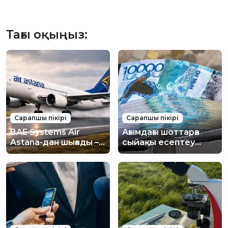
Тағы оқыңыз:
Сарапшы пікірі
Сарапшы пікірі
BAE Systems Air
Ағымдағы шоттарға
Astana-дан шығады –
сыйақы есептеу
компанияға әсері
азаматтарға,
туралы сарапшы
бизнеске және
пікірі
банктерге қалай
әсер етеді – сарапшы
пікірі