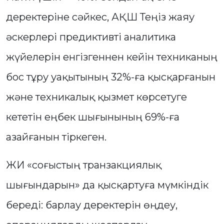
деректеріне сәйкес, АҚШ Теңіз жаяу
әскерлері предиктивті аналитика
жүйелерін енгізгеннен кейін техниканың
бос тұру уақытының 32%-ға қысқарғанын
және техникалық қызмет көрсетуге
кететін еңбек шығынының 69%-ға
азайғанын тіркеген.
ЖИ «соғыстың транзакциялық
шығындарын» да қысқартуға мүмкіндік
береді: барлау деректерін өңдеу,