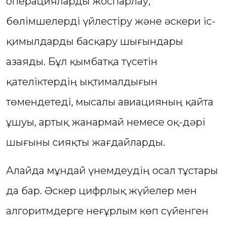
операцияларды жоспарлау,
бөлімшелерді үйлестіру және әскери іс-
қимылдарды басқару шығындары
азаяды. Бұл қымбатқа түсетін
қателіктердің ықтималдығын
төмендетеді, мысалы авиацияның қайта
ұшуы, артық жанармай немесе оқ-дәрі
шығыны сияқты жағдайларды.
Алайда мұндай үнемдеудің осал тұстары
да бар. Әскер цифрлық жүйелер мен
алгоритмдерге неғұрлым көп сүйенген