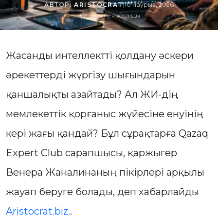
АВТОР:
ARISTOCRAT
|
10 наурыз, 2026
ЖИ көмегімен жасалды
Жасанды интеллектті қолдану әскери
әрекеттерді жүргізу шығындарын
қаншалықты азайтады? Ал ЖИ-дің
мемлекеттік қорғаныс жүйесіне енуінің
кері жағы қандай? Бұл сұрақтарға Qazaq
Expert Club сарапшысы, қаржыгер
Венера Жаналинаның пікірлері арқылы
жауап беруге болады, деп хабарлайды
Aristocrat.biz.
.