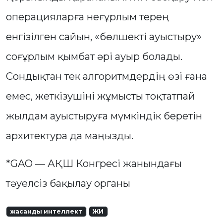
операцияларға неғұрлым терең
енгізілген сайын, «бөлшекті ауыстыру»
соғұрлым қымбат әрі ауыр болады.
Сондықтан тек алгоритмдердің өзі ғана
емес, жеткізушіні жұмысты тоқтатпай
жылдам ауыстыруға мүмкіндік беретін
архитектура да маңызды.
*GAO — АҚШ Конгресі жанындағы
тәуелсіз бақылау органы
жасанды интеллект
ЖИ