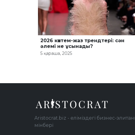
2026 көктем-жаз трендтері: сән
әлемі не ұсынады?
5 қараша, 2025
Aristocrat.biz - еліміздегі бизнес-элитан
мінбері