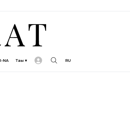
I-NA
Тағы ▾
RU