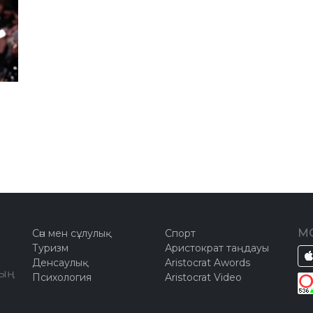
М
Сән мен сұлулық
Спорт
Туризм
Аристократ таңдауы
Денсаулық
Aristocrat Awords
ың
Психология
Aristocrat Video