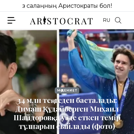
Өз салаңның Аристократы бол!
RU
МӘДЕНИЕТ
34 млн теңгеден басталады:
Димаш Құдайберген Михаил
Шайдоровқа уәде еткен темір
тұлпарын сыйлады (фото)