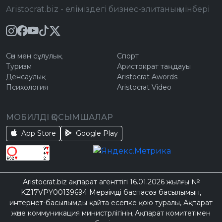
Aristocrat.biz - еліміздегі бизнес-элитаның мінбері
Сән мен сұлулық
Спорт
Туризм
Аристократ таңдауы
Денсаулық
Aristocrat Awords
Психология
Aristocrat Video
МОБИЛДІ ҚОСЫМШАЛАР
App Store
Google Play
Aristocrat.biz ақпарат агенттігі 16.01.2026 жылғы №
KZ17VPY00139694 Мерзімді баспасөз басылымын,
интернет-басылымды қайта есепке қою туралы, Ақпарат
және коммуникация министрлігінің Ақпарат комитетімен