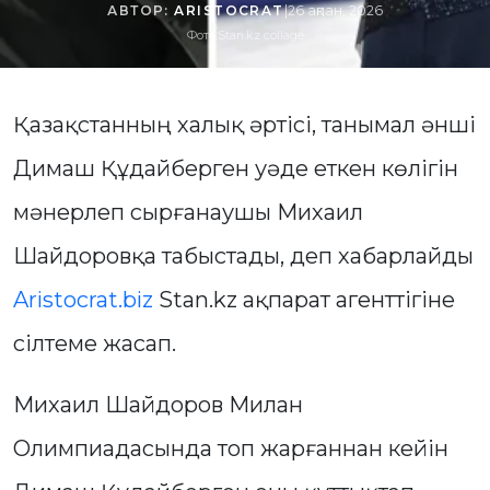
АВТОР:
ARISTOCRAT
|
26 ақпан, 2026
Фото:Stan.kz collage
Қазақстанның халық әртісі, танымал әнші
Димаш Құдайберген уәде еткен көлігін
мәнерлеп сырғанаушы Михаил
Шайдоровқа табыстады, деп хабарлайды
Aristocrat.biz
Stan.kz ақпарат агенттігіне
сілтеме жасап.
Михаил Шайдоров Милан
Олимпиадасында топ жарғаннан кейін