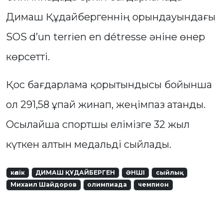
Димаш Құдайбергеннің орындауындағы
SOS d’un terrien en détresse әніне өнер
көрсетті.
Қос бағдарлама қорытындысы бойынша
ол 291,58 ұпай жинап, жеңімпаз атанды.
Осылайша спортшы елімізге 32 жыл
күткен алтын медальді сыйлады.
көлік
ДИМАШ ҚҰДАЙБЕРГЕН
ӘНШІ
сыйлық
Михаил Шайдоров
олимпиада
чемпион