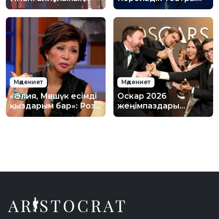
рухына арналған
өнер көрсетті
дәстүрлі
республикалық
бильярд турнирі өтті
Мәдениет
Мәдениет
«Әлия, Мәншүк есімді
Оскар 2026
қыздарым бар»: Роза
жеңімпаздары
Рымбаева ел
белгілі болды: толық
естімеген құпиясын
тізім және басты
бөлісті
нәтижелер