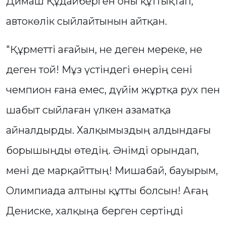
Димаш Құдайберген оны құттықтап,
автокөлік сыйлайтынын айтқан.
"Құрметті ағайын, не деген мереке, не
деген той! Мұз үстіндегі өнерің сені
чемпион ғана емес, дүйім жұртқа рух пен
шабыт сыйлаған үлкен азаматқа
айналдырды. Халқымыздың алдындағы
борышыңды өтедің. Әнімді орындап,
мені де марқайттың! Мишабай, бауырым,
Олимпиада алтыны құтты болсын! Ағаң
Дениске, халқыңа берген сертіңді