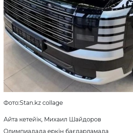
Фото:Stan.kz collage
Айта кетейік, Михаил Шайдоров
Олимпиадада еркін бағдарламада