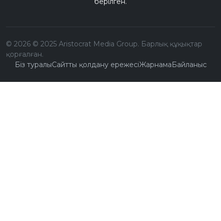
берілген.
©
2026
© 2025 Aristocrat Media Group. Барлық құқықтар
қорғалған.
Біз туралы
Сайтты қолдану ережесі
Жарнама
Байланыс