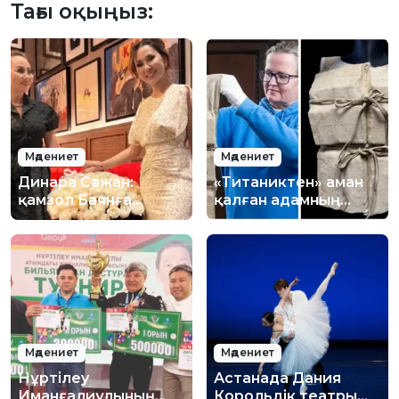
Тағы оқыңыз:
Мәдениет
Мәдениет
Динара Сәтжан:
«Титаниктен» аман
қамзол Баянға
қалған адамның
аңызға айналған
құтқару күртешесі
актрисаның өмірін
333 миллион теңгеге
өзгерту үшін
сатылды
жолыққан
Мәдениет
Мәдениет
Нұртілеу
Астанада Дания
Иманғалиұлының
Корольдік театры