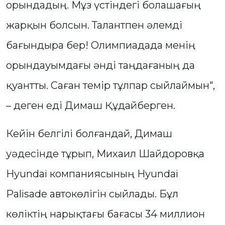
орындадың. Мұз үстіндегі болашағың
жарқын болсын. Талантпен әлемді
бағындыра бер! Олимпиадада менің
орындауымдағы әнді таңдағаның да
қуантты. Саған темір тұлпар сыйлаймын",
– деген еді Димаш Құдайберген.
Кейін белгілі болғандай, Димаш
уәдесінде тұрып, Михаил Шайдоровқа
Hyundai компаниясының Hyundai
Palisade автокөлігін сыйлады. Бұл
көліктің нарықтағы бағасы 34 миллион