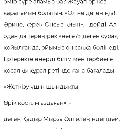
өмір сүре аламыз ба? Жауап әр кез
қарапайым болатын: «Ол не дегеніңіз!
Әрине, керек. Онсыз қиын», - дейді. Ал
одан да тереңірек «неге?» деген сұрақ
қойылғанда, ойымыз он саққа бөлінеді.
Ертеректе өнерді білім мен тәрбиеге
қосалқы құрал ретінде ғана бағалады.
«Жеткізу үшін шындықты,
Өтірік қостым аздаған», -
деген Қадыр Мырза Әлі өлеңіндегідей,