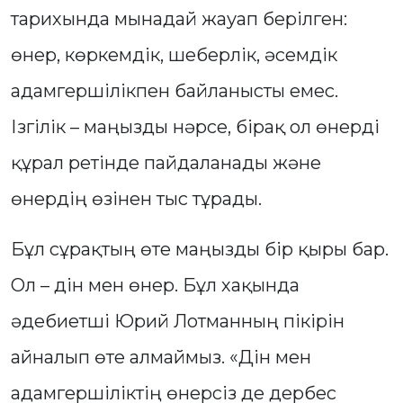
тарихында мынадай жауап берілген:
өнер, көркемдік, шеберлік, әсемдік
адамгершілікпен байланысты емес.
Ізгілік – маңызды нәрсе, бірақ ол өнерді
құрал ретінде пайдаланады және
өнердің өзінен тыс тұрады.
Бұл сұрақтың өте маңызды бір қыры бар.
Ол – дін мен өнер. Бұл хақында
әдебиетші Юрий Лотманның пікірін
айналып өте алмаймыз. «Дін мен
адамгершіліктің өнерсіз де дербес