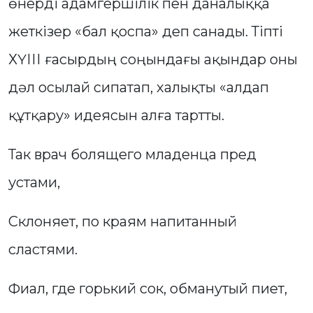
өнерді адамгершілік пен даналыққа
жеткізер «бал қоспа» деп санады. Тіпті
ХҮІІІ ғасырдың соңындағы ақындар оны
дәл осылай сипатап, халықты «алдап
құтқару» идеясын алға тартты.
Так врач болящего младенца пред
устами,
Склоняет, по краям напитанный
сластями.
Фиал, где горький сок, обманутый пиет,