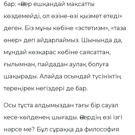
бар: «Өнер ешқандай мақсатты
көздемейді, ол өзіне-өзі қызмет етеді»
деген. Біз мұны көбіне «эстетизм», «таза
өнер» деп айдарлаймыз. Шынында да,
мұндай көзқарас көбіне саясаттан,
ғылымнан, пайдадан аулақ болуға
шақырады. Алайда осындай түсініктің
тереңірек негіздері де бар.
Осы тұста алдымыздан тағы бір сауал
кесе-көлденең шығады. Өнердің өзі ізгі
нәрсе ме? Бұл сұраққа да философия