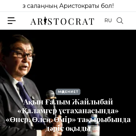
Өз салаңның Аристократы бол!
RU
МӘДЕНИЕТ
Ақын Ғалым Жайлыбай
«Қаламгер ұстаханасында»
«Өнер. Өлең. Өмір» тақырыбында
дәріс оқыды