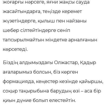
жоғарғы нәрсеге, яғни жақсы сауда
жасайтындарға, теңізде керемет
жүзетіндерге, қылыш пен найзаны
шебер сілтейтіндерге сеніп
тапсырылмайтын міндетке арналғанын
көрсетеді.
Біздің алдымыздағы Олжастар, Қадыр
ағаларымыз болсын, біз көрген
формацияда, кеңестер кезінде қайыршы,
соқыр тақырыбына барудың өзі – аса бір
қиын дүние болып елестейтін.