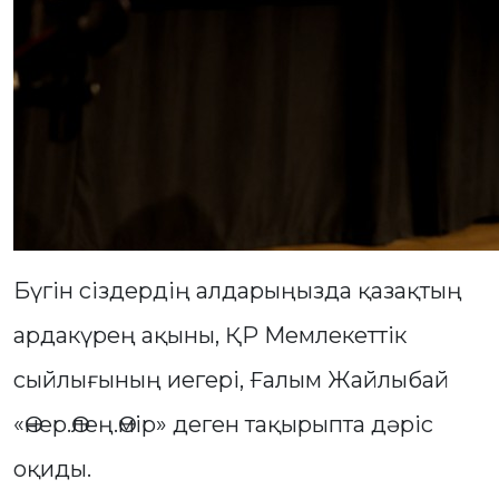
Бүгін сіздердің алдарыңызда қазақтың
ардакүрең ақыны, ҚР Мемлекеттік
сыйлығының иегері, Ғалым Жайлыбай
«Өнер.Өлең.Өмір» деген тақырыпта дәріс
оқиды.