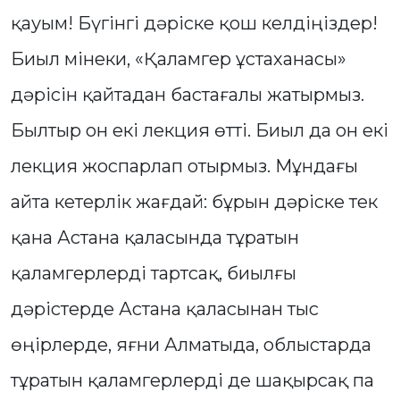
қауым! Бүгінгі дәріске қош келдіңіздер!
Биыл мінеки, «Қаламгер ұстаханасы»
дәрісін қайтадан бастағалы жатырмыз.
Былтыр он екі лекция өтті. Биыл да он екі
лекция жоспарлап отырмыз. Мұндағы
айта кетерлік жағдай: бұрын дәріске тек
қана Астана қаласында тұратын
қаламгерлерді тартсақ, биылғы
дәрістерде Астана қаласынан тыс
өңірлерде, яғни Алматыда, облыстарда
тұратын қаламгерлерді де шақырсақ па