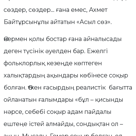
сөздер, сөздер... ғана емес, Ахмет
Байтұрсынұлы айтатын «Асыл сөз».
Өнермен қолы бостар ғана айналысады
деген түсінік әуелден бар. Ежелгі
фольклорлық кезеңде көптеген
халықтардың ақындары көбінесе соқыр
болған. Өткен ғасырдың реалистік бағытта
ойланатын ғалымдары «бұл – қисынды
нәрсе, себебі соқыр адам пайдалы
ештеңе істей алмайды, сондықтан ол –