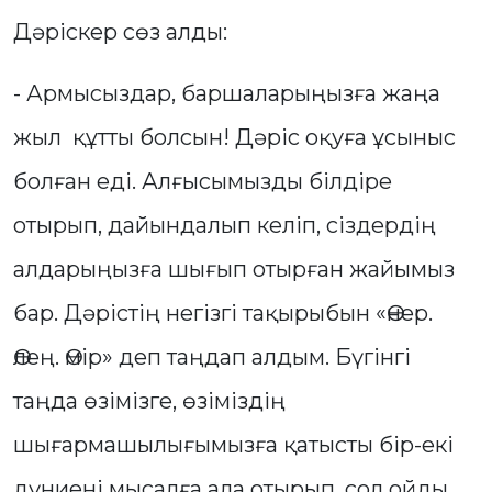
Дәріскер сөз алды:
- Армысыздар, баршаларыңызға жаңа
жыл құтты болсын! Дәріс оқуға ұсыныс
болған еді. Алғысымызды білдіре
отырып, дайындалып келіп, сіздердің
алдарыңызға шығып отырған жайымыз
бар. Дәрістің негізгі тақырыбын «Өнер.
Өлең. Өмір» деп таңдап алдым. Бүгінгі
таңда өзімізге, өзіміздің
шығармашылығымызға қатысты бір-екі
дүниені мысалға ала отырып, сол ойды