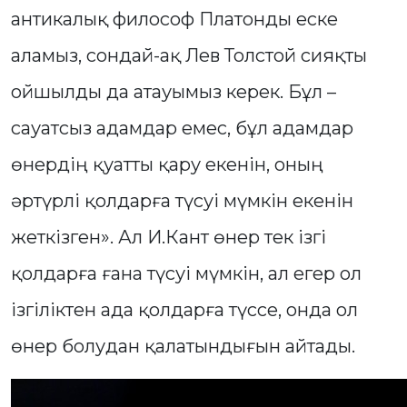
антикалық философ Платонды еске
аламыз, сондай-ақ Лев Толстой сияқты
ойшылды да атауымыз керек. Бұл –
сауатсыз адамдар емес, бұл адамдар
өнердің қуатты қару екенін, оның
әртүрлі қолдарға түсуі мүмкін екенін
жеткізген». Ал И.Кант өнер тек ізгі
қолдарға ғана түсуі мүмкін, ал егер ол
ізгіліктен ада қолдарға түссе, онда ол
өнер болудан қалатындығын айтады.