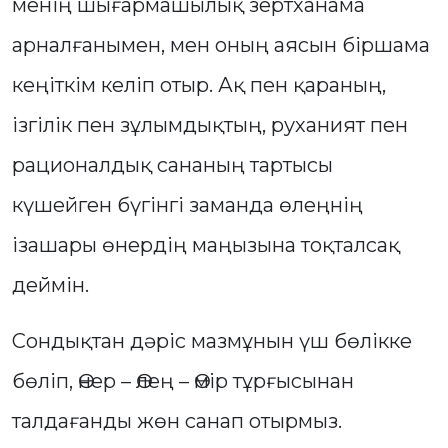
менің шығармашылық зертханама
арналғанымен, мен оның аясын біршама
кеңіткім келіп отыр. Ақ пен қараның,
ізгілік пен зұлымдықтың, руханият пен
рационалдық сананың тартысы
күшейген бүгінгі заманда өлеңнің
ізашары өнердің маңызына тоқталсақ
деймін.
Сондықтан дәріс мазмұнын үш бөлікке
бөліп, Өнер – Өлең – Өмір тұрғысынан
талдағанды жөн санап отырмыз.