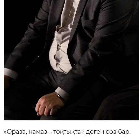
«Ораза, намаз – тоқтықта» деген сөз бар.