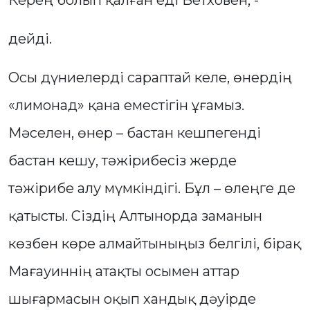
Керең болып қалған еді Бетховен, -
дейді.
Осы дүниелерді сараптай келе, өнердің
«лимонад» қана еместігін ұғамыз.
Мәселен, өнер – бастан кешпегенді
бастан кешу, тәжірибесіз жерде
тәжірибе алу мүмкіндігі. Бұл – өлеңге де
қатысты. Сіздің Алтынорда заманын
көзбен көре алмайтыныңыз белгілі, бірақ
Мағауиннің атақты осымен аттар
шығармасын оқып хандық дәуірде