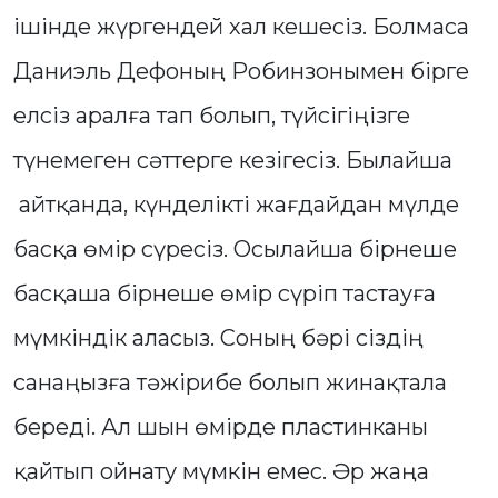
ішінде жүргендей хал кешесіз. Болмаса
Даниэль Дефоның Робинзонымен бірге
елсіз аралға тап болып, түйсігіңізге
түнемеген сәттерге кезігесіз. Былайша
айтқанда, күнделікті жағдайдан мүлде
басқа өмір сүресіз. Осылайша бірнеше
басқаша бірнеше өмір сүріп тастауға
мүмкіндік аласыз. Соның бәрі сіздің
санаңызға тәжірибе болып жинақтала
береді. Ал шын өмірде пластинканы
қайтып ойнату мүмкін емес. Әр жаңа