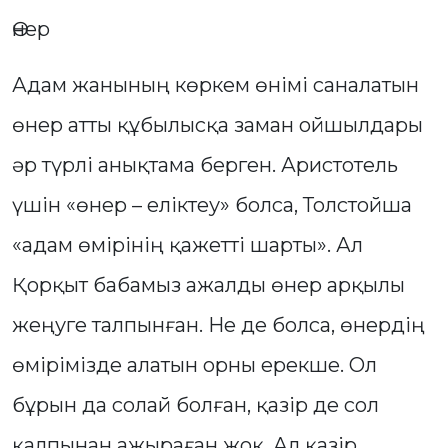
Өнер
Адам жанының көркем өнімі саналатын
өнер атты құбылысқа заман ойшылдары
әр түрлі анықтама берген. Аристотель
үшін «өнер – еліктеу» болса, Толстойша
«адам өмірінің қажетті шарты». Ал
Қорқыт бабамыз ажалды өнер арқылы
жеңуге талпынған. Не де болса, өнердің
өмірімізде алатын орны ерекше. Ол
бұрын да солай болған, қазір де сол
қалпынан ажыраған жоқ. Ал қазір