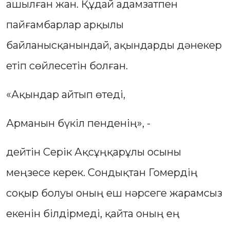
ашылған жан. Құдай адамзатпен
пайғамбарлар арқылы
байланысқанындай, ақындарды дәнекер
етіп сөйлесетін болған.
«Ақындар айтып өтеді,
Арманын бүкіл пенденің», -
дейтін Серік Ақсұңқарұлы осыны
меңзесе керек. Сондықтан Гомердің
соқыр болуы оның еш нәрсеге жарамсыз
екенін білдірмеді, қайта оның ең