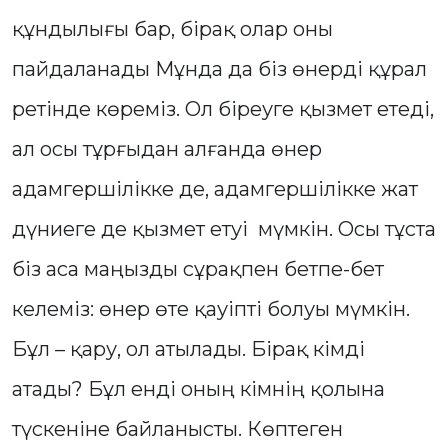
құндылығы бар, бірақ олар оны
пайдаланады Мұнда да біз өнерді құрал
ретінде көреміз. Ол біреуге қызмет етеді,
ал осы тұрғыдан алғанда өнер
адамгершілікке де, адамгершілікке жат
дүниеге де қызмет етуі мүмкін. Осы тұста
біз аса маңызды сұрақпен бетпе-бет
келеміз: өнер өте қауіпті болуы мүмкін.
Бұл – қару, ол атылады. Бірақ кімді
атады? Бұл енді оның кімнің қолына
түскеніне байланысты. Көптеген