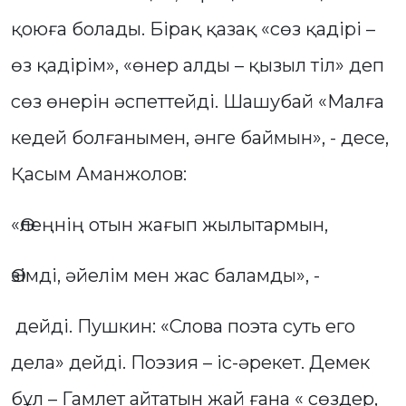
қоюға болады. Бірақ қазақ «сөз қадірі –
өз қадірім», «өнер алды – қызыл тіл» деп
сөз өнерін әспеттейді. Шашубай «Малға
кедей болғанымен, әнге баймын», - десе,
Қасым Аманжолов:
«Өлеңнің отын жағып жылытармын,
Өзімді, әйелім мен жас баламды», -
дейді. Пушкин: «Слова поэта суть его
дела» дейді. Поэзия – іс-әрекет. Демек
бұл – Гамлет айтатын жай ғана « сөздер,