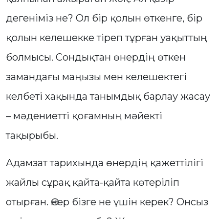
дегеніміз не? Ол бір қолын өткенге, бір
қолын келешекке тіреп тұрған уақыттың
болмысы. Сондықтан өнердің өткен
замандағы маңызы мен келешектегі
келбеті хақында танымдық барлау жасау
– мәдениетті қоғамның мәйекті
тақырыбы.
Адамзат тарихында өнердің қажеттілігі
жайлы сұрақ қайта-қайта көтеріліп
отырған. Өнер бізге не үшін керек? Онсыз