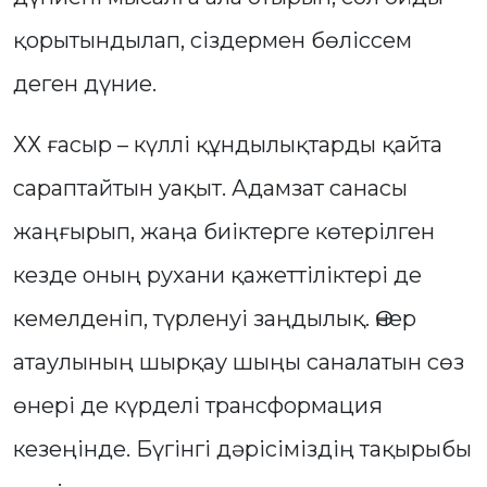
қорытындылап, сіздермен бөліссем
деген дүние.
ХХ ғасыр – күллі құндылықтарды қайта
сараптайтын уақыт. Адамзат санасы
жаңғырып, жаңа биіктерге көтерілген
кезде оның рухани қажеттіліктері де
кемелденіп, түрленуі заңдылық. Өнер
атаулының шырқау шыңы саналатын сөз
өнері де күрделі трансформация
кезеңінде. Бүгінгі дәрісіміздің тақырыбы