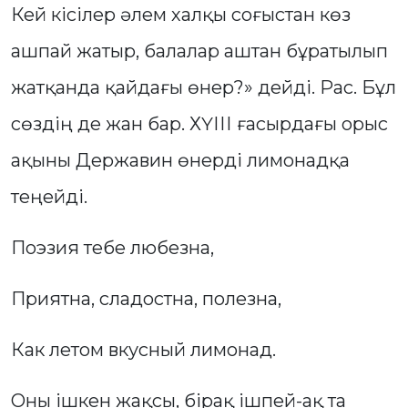
Кей кісілер әлем халқы соғыстан көз
ашпай жатыр, балалар аштан бұратылып
жатқанда қайдағы өнер?» дейді. Рас. Бұл
сөздің де жан бар. ХҮІІІ ғасырдағы орыс
ақыны Державин өнерді лимонадқа
теңейді.
Поэзия тебе любезна,
Приятна, сладостна, полезна,
Как летом вкусный лимонад.
Оны ішкен жақсы, бірақ ішпей-ақ та