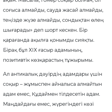
ақын. Мысалы, Гомер соқыр болған, ол
соғыса алмайды, сауда жасай алмайды,
теңізде жүзе алмайды, сондықтан өлең
шығарады» деп шорт кескен. Бір
қарағанда ақылға қонымды сияқты.
Бірақ бұл ХІХ ғасыр адамының,
позитивтік көзқарастың тұжырымы.
Ал антикалық дәуірдің адамдары үшін
соқыр – жұмыспен айналыса алмайтын
адам емес, Құдаймен тілдесетін адам.
Маңдайдағы емес, жүрегіндегі көзі