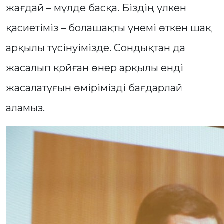
жағдай – мүлде басқа. Біздің үлкен
қасиетіміз – болашақты үнемі өткен шақ
арқылы түсінуімізде. Сондықтан да
жасалып қойған өнер арқылы енді
жасалатұғын өмірімізді бағдарлай
аламыз.