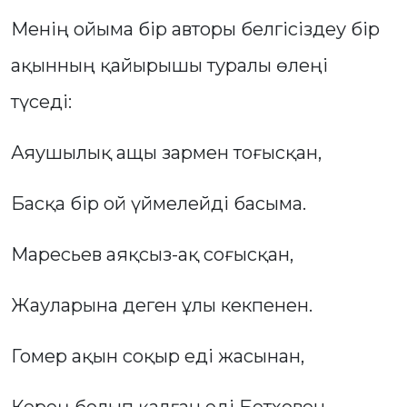
Менің ойыма бір авторы белгісіздеу бір
ақынның қайырышы туралы өлеңі
түседі:
Аяушылық ащы зармен тоғысқан,
Басқа бір ой үймелейді басыма.
Маресьев аяқсыз-ақ соғысқан,
Жауларына деген ұлы кекпенен.
Гомер ақын соқыр еді жасынан,