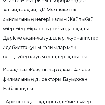
«Синтез» театрының көрермендер
залында ақын, ҚР Мемлекеттік
сыйлығының иегері Ғалым Жайлыбай
«Өнер. Өлең. Өмір» тақырыбында оқыды.
Дәріске ақын-жазушылар, журналистер,
әдебиеттанушы ғалымдар мен
өлеңсүйер қауым өкілдері қатысты.
Қазақстан Жазушылар одағы Астана
филиалының директоры Бауыржан
Бабажанұлы:
- Армысыздар, қадірлі әдебиетсүйер