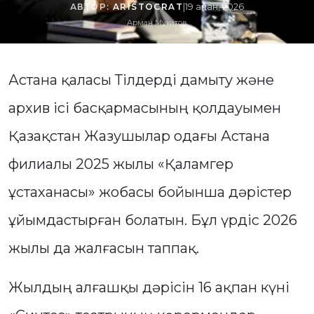
АВТОР:
ARISTOCRAT
|
19 ақпан, 2026
Арман Мукатов
Астана қаласы Тілдерді дамыту және
архив ісі басқармасының қолдауымен
Қазақстан Жазушылар одағы Астана
филиалы 2025 жылы «Қаламгер
ұстаханасы» жобасы бойынша дәрістер
ұйымдастырған болатын. Бұл үрдіс 2026
жылы да жалғасын таппақ.
Жылдың алғашқы дәрісін 16 ақпан күні