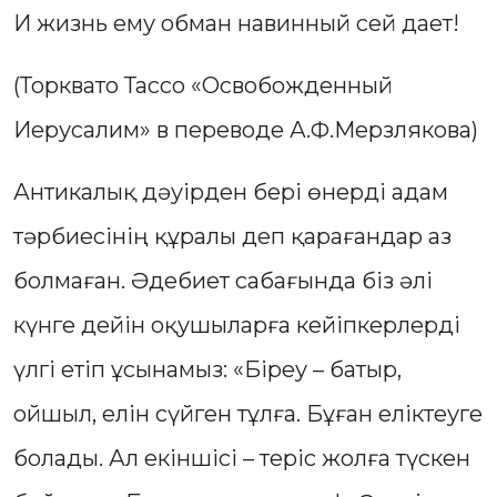
И жизнь ему обман навинный сей дает!
(Торквато Тассо «Освобожденный
Иерусалим» в переводе А.Ф.Мерзлякова)
Антикалық дәуірден бері өнерді адам
тәрбиесінің құралы деп қарағандар аз
болмаған. Әдебиет сабағында біз әлі
күнге дейін оқушыларға кейіпкерлерді
үлгі етіп ұсынамыз: «Біреу – батыр,
ойшыл, елін сүйген тұлға. Бұған еліктеуге
болады. Ал екіншісі – теріс жолға түскен