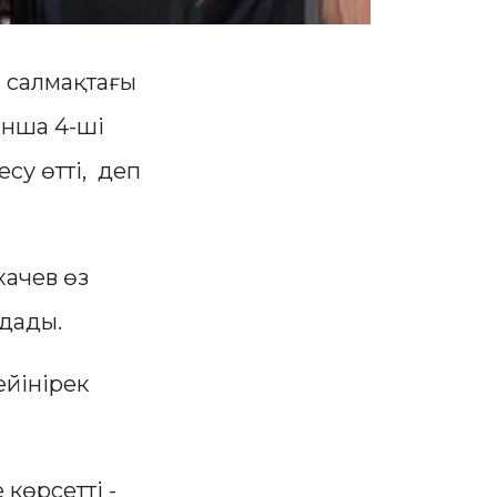
а салмақтағы
ынша 4-ші
су өтті, деп
хачев өз
лдады.
ейінірек
көрсетті -