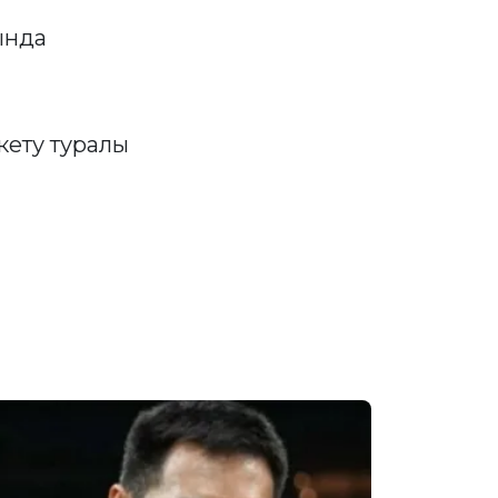
ында
кету туралы