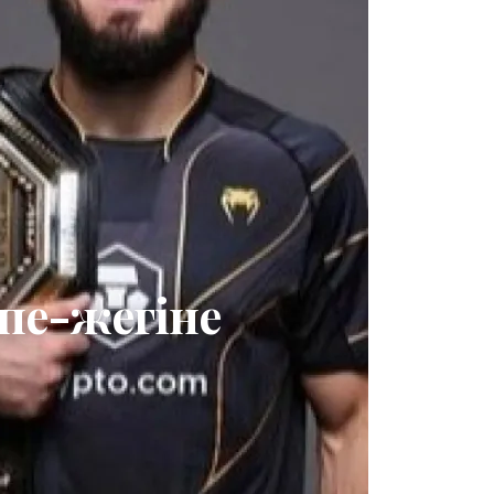
пе-жегіне