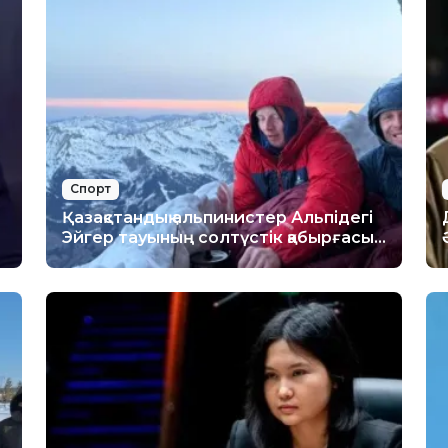
Спорт
Қазақстандық альпинистер Альпідегі
Эйгер тауының солтүстік қабырғасы –
«Өлім қабырғасын» бағындырды