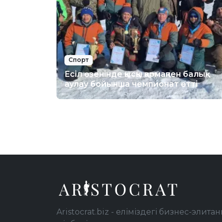
Спорт
Есіл өзенінде қысқы қармақпен балық
аулау бойынша чемпионат өтті
Aristocrat.biz - еліміздегі бизнес-элитан