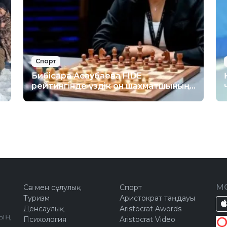
Спорт
Бибісара Асаубаева FIDE
рейтингінде үздік он шахматшының
қатарына енді
М
Сән мен сұлулық
Спорт
Туризм
Аристократ таңдауы
Денсаулық
Aristocrat Awords
ың
Психология
Aristocrat Video