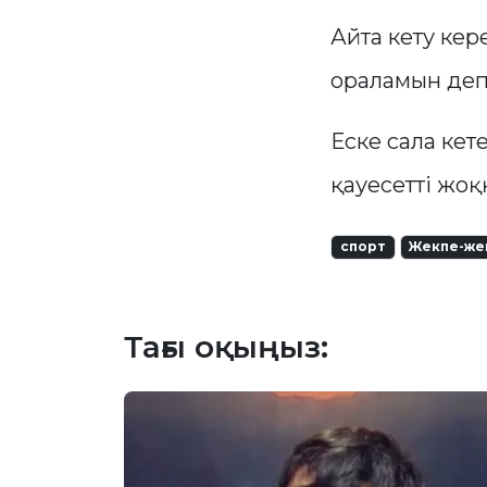
Айта кету ке
ораламын деп
Еске сала кет
қауесетті жоқ
спорт
Жекпе-же
Тағы оқыңыз: