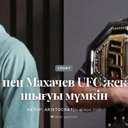
СПОРТ
 пен Махачев UFC жек
шығуы мүмкін
АВТОР:
ARISTOCRAT
|
24 қараша, 2025
📷 Фото: sports.kz