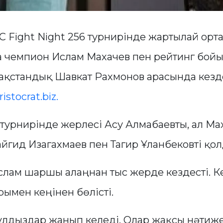
 Fight Night 256 турнирінде жартылай орт
а чемпион Ислам Махачев пен рейтинг бой
ақстандық Шавкат Рахмонов арасында кезде
ristocrat.biz.
турнирінде жерлесі Асу Алмабаевты, ал Ма
йгид Изагахмаев пен Тагир Ұланбековті қо
слам шаршы алаңнан тыс жерде кездесті. К
рымен кеңінен бөлісті.
лдыздар жанып келеді. Олар жақсы нәтиже 