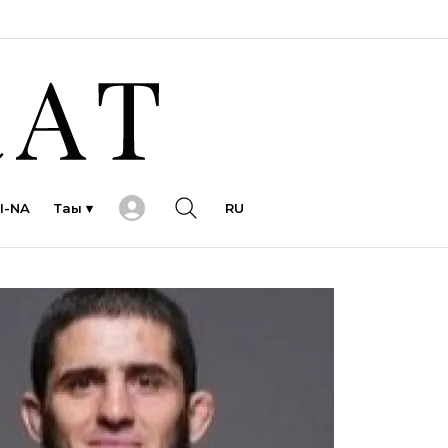
I-NA
Тағы ▾
RU