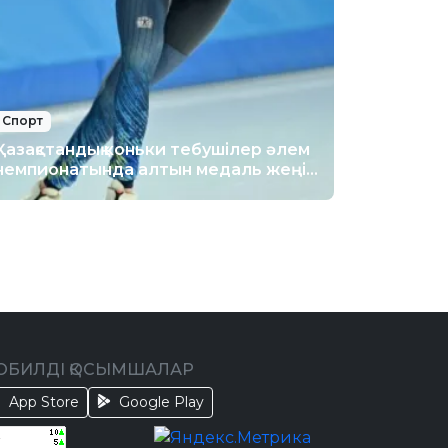
Спорт
Қазақстандық коньки тебушілер әлем
чемпионатында алтын медаль жеңіп
алды
ОБИЛДІ ҚОСЫМШАЛАР
App Store
Google Play