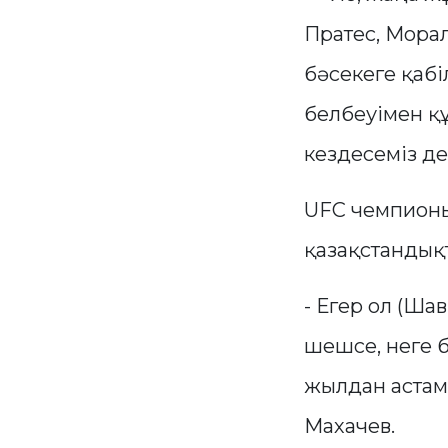
Пратес, Морал
бәсекеге қабі
белбеуімен құ
кездесеміз де
UFC чемпионы
қазақстандық
- Егер ол (Ша
шешсе, неге б
жылдан астам 
Махачев.