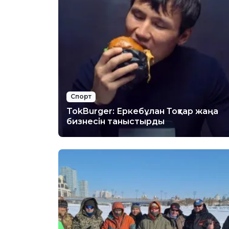
Спорт
TokBurger: Еркебұлан Тоқтар жаңа
бизнесін таныстырды