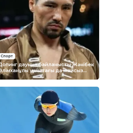
Спорт
Допинг дауына байланысты Жәнібек
Әлімханұлы үшін тағы да жайсыз
хабар тарады