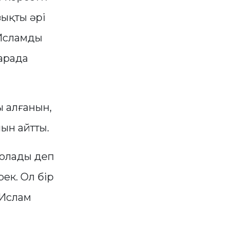
зықты әрі
 Исламды
 арада
 алғанын,
ын айтты.
 болады деп
ек. Ол бір
 Ислам