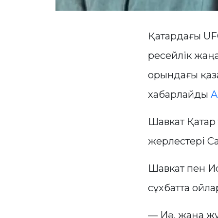
Қатардағы UFC
ресейлік жаң
орындағы қаз
хабарлайды
A
Шавкат Қатар 
жерлестері Са
Шавкат пен И
сұхбатта ойла
— Иә, жаңа жұ