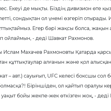
ес. Екеуі де мықты. Біздің дивизион өте қы
летті, сондықтан ол үнемі өзгеріп отырады.
ттықтаймыз. Егер бәрі жақсы болса, жақын
п ойлаймын, - деді Шавкат Рахмонов.
 Ислам Махачев Рахмоновты Қатарда қарсы
тан құттықтаулар алғанын және қол алысқан
вкат – авт.) сауығып, UFC келесі боксшы сол
олмасқа?! Біріншіден, ол қайтып оралуы кер
уақыт бойы жекпе-жек өткізген жоқ, - деді