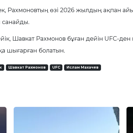
рек, Рахмоновтың өзі 2026 жылдың ақпан ай
 санайды.
ейік, Шавкат Рахмонов бұған дейін UFC-ден 
қа шығарған болатын.
к
Шавкат Рахмонов
UFC
Ислам Махачев