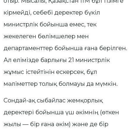
отыр. Мысалы, Қазақстан ІІМ бұл тізімге
кірмейді, себебі деректер бүкіл
министрлік бойынша емес, тек
жекелеген бөлімшелер мен
департаменттер бойынша ғана берілген.
Ал елімізде барлығы 21 министрлік
жұмыс істейтінін ескерсек, бұл
мәліметтер толық болмауы да мүмкін.
Сондай-ақ сыбайлас жемқорлық
деректері бойынша үш әкімнің (өткен
жылы — бір ғана әкім) және де бір