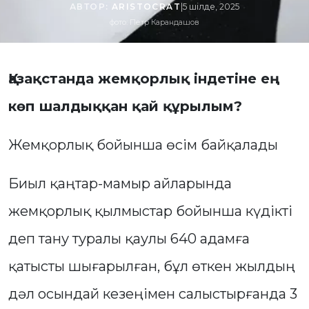
АВТОР:
ARISTOCRAT
|
5 шілде, 2025
фото: Петр Карандашов
Қазақстанда жемқорлық індетіне ең
көп шалдыққан қай құрылым?
Жемқорлық бойынша өсім байқалады
Биыл қаңтар-мамыр айларында
жемқорлық қылмыстар бойынша күдікті
деп тану туралы қаулы 640 адамға
қатысты шығарылған, бұл өткен жылдың
дәл осындай кезеңімен салыстырғанда 3