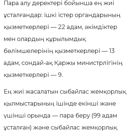
Пара алу деректері бойынша ең жиі
ұсталғандар: ішкі істер органдарының
қызметкерлері — 22 адам, әкімдіктер
мен олардың құрылымдық
бөлімшелерінің қызметкерлері — 13
адам, сондай-ақ Қаржы министрлігінің
қызметкерлері — 9.
Ең жиі жасалатын сыбайлас жемқорлық
қылмыстарының ішінде екінші және
үшінші орында — пара беру (99 адам
ұсталған) және сыбайлас жемқорлық