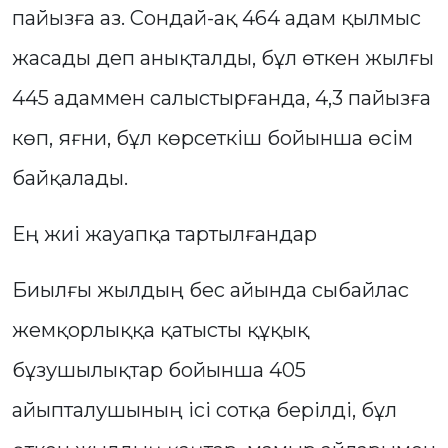
пайызға аз. Сондай-ақ 464 адам қылмыс
жасады деп анықталды, бұл өткен жылғы
445 адаммен салыстырғанда, 4,3 пайызға
көп, яғни, бұл көрсеткіш бойынша өсім
байқалады.
Ең жиі жауапқа тартылғандар
Биылғы жылдың бес айында сыбайлас
жемқорлыққа қатысты құқық
бұзушылықтар бойынша 405
айыпталушының ісі сотқа берілді, бұл