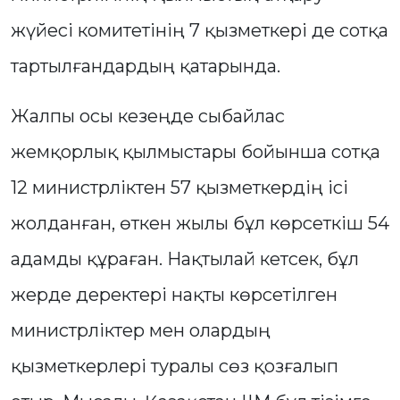
жүйесі комитетінің 7 қызметкері де сотқа
тартылғандардың қатарында.
Жалпы осы кезеңде сыбайлас
жемқорлық қылмыстары бойынша сотқа
12 министрліктен 57 қызметкердің ісі
жолданған, өткен жылы бұл көрсеткіш 54
адамды құраған. Нақтылай кетсек, бұл
жерде деректері нақты көрсетілген
министрліктер мен олардың
қызметкерлері туралы сөз қозғалып