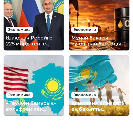
Экономика
Экономика
Қазақстан Ресейге
Мұнай бағасы
225 млрд теңге
құлдырай бастады
қарыз береді
Экономика
Экономика
«Тау-Кен Самұрық»
Қазақстан – әлемдегі
вольфрам кен
ең бақытты
орнындағы 70%
елдердің тізімінде
үлесін америкалық
33-орынға көтерілді
инвесторға сатты