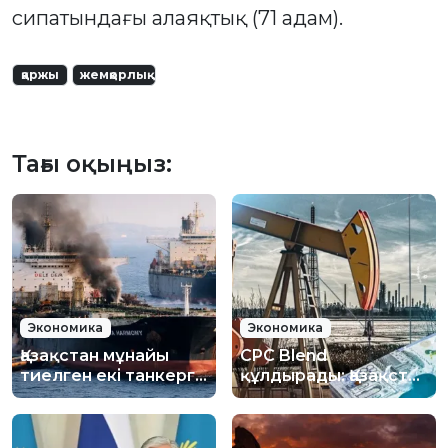
сипатындағы алаяқтық (71 адам).
қаржы
жемқорлық
Тағы оқыңыз:
Экономика
Экономика
Қазақстан мұнайы
CPC Blend
тиелген екі танкерге
құлдырады: Қазақстан
шабуыл жасалды:
мұнайы наурыздан
Министрліктер не
бергі ең төменгі
дейді?
бағаға түсті