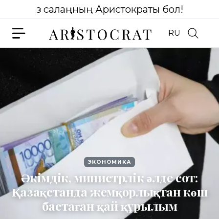
Өз салаңның Аристократы бол!
RU
ЭКОНОМИКА
Әкімдік, министрлік әлде сот:
Қазақстанда жемқорлықтан көш
бастаған қай құрылым