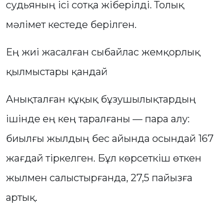
судьяның ісі сотқа жіберілді. Толық
мәлімет кестеде берілген.
Ең жиі жасалған сыбайлас жемқорлық
қылмыстары қандай
Анықталған құқық бұзушылықтардың
ішінде ең кең таралғаны — пара алу:
биылғы жылдың бес айында осындай 167
жағдай тіркелген. Бұл көрсеткіш өткен
жылмен салыстырғанда, 27,5 пайызға
артық.