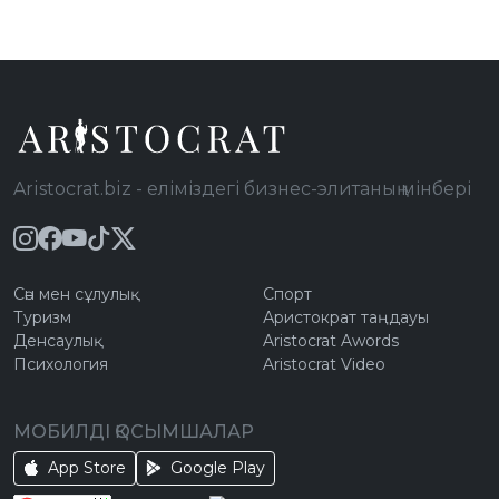
Aristocrat.biz - еліміздегі бизнес-элитаның мінбері
Сән мен сұлулық
Спорт
Туризм
Аристократ таңдауы
Денсаулық
Aristocrat Awords
Психология
Aristocrat Video
МОБИЛДІ ҚОСЫМШАЛАР
App Store
Google Play