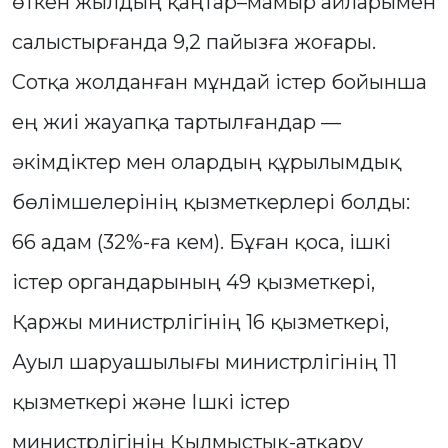
өткен жылдың қаңтар–мамыр айларымен
салыстырғанда 9,2 пайызға жоғары.
Сотқа жолданған мұндай істер бойынша
ең жиі жауапқа тартылғандар —
әкімдіктер мен олардың құрылымдық
бөлімшелерінің қызметкерлері болды:
66 адам (32%-ға кем). Бұған қоса, ішкі
істер органдарының 49 қызметкері,
Қаржы министрлігінің 16 қызметкері,
Ауыл шаруашылығы министрлігінің 11
қызметкері және Ішкі істер
министрлігінің Қылмыстық-атқару