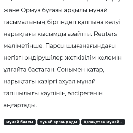
және Ормұз бұғазы арқылы мұнай
тасымалының біртіндеп қалпына келуі
нарықтағы қысымды азайтты. Reuters
мәліметінше, Парсы шығанағындағы
негізгі өндірушілер жеткізілім көлемін
ұлғайта бастаған. Сонымен қатар,
нарықтағы қазіргі ахуал мұнай
тапшылығы қаупінің әлсірегенін
аңғартады.
мұнай бағасы
мұнай арзандады
Қазақстан мұнайы