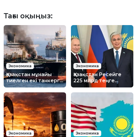
Тағы оқыңыз:
Экономика
Экономика
Қазақстан мұнайы
Қазақстан Ресейге
тиелген екі танкерге
225 млрд теңге
шабуыл жасалды:
қарыз береді
Министрліктер не
дейді?
Экономика
Экономика