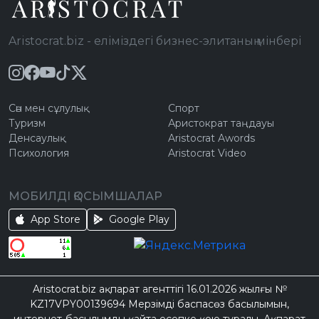
Aristocrat.biz - еліміздегі бизнес-элитаның мінбері
Сән мен сұлулық
Спорт
Туризм
Аристократ таңдауы
Денсаулық
Aristocrat Awords
Психология
Aristocrat Video
МОБИЛДІ ҚОСЫМШАЛАР
App Store
Google Play
Aristocrat.biz ақпарат агенттігі 16.01.2026 жылғы №
KZ17VPY00139694 Мерзімді баспасөз басылымын,