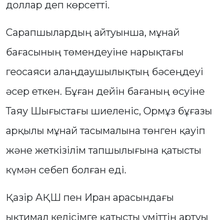
доллар деп көрсетті.
Сарапшылардың айтуынша, мұнай
бағасының төмендеуіне нарықтағы
геосаяси алаңдаушылықтың бәсеңдеуі
әсер еткен. Бұған дейін бағаның өсуіне
Таяу Шығыстағы шиеленіс, Ормұз бұғазы
арқылы мұнай тасымалына төнген қауіп
және жеткізілім тапшылығына қатысты
күмән себеп болған еді.
Қазір АҚШ пен Иран арасындағы
ықтимал келісімге қатысты үміттің артуы