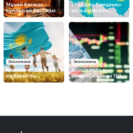
Мұнай бағасы
«Тау-Кен Самұрық»
құлдырай бастады
вольфрам кен
орнындағы 70%
үлесін америкалық
инвесторға сатты
Экономика
Экономика
Қазақстан – әлемдегі
Қазақстанда ең
ең бақытты
төменгі жалақы 150
елдердің тізімінде
мың теңгеге дейін
33-орынға көтерілді
көтерілуі мүмкін