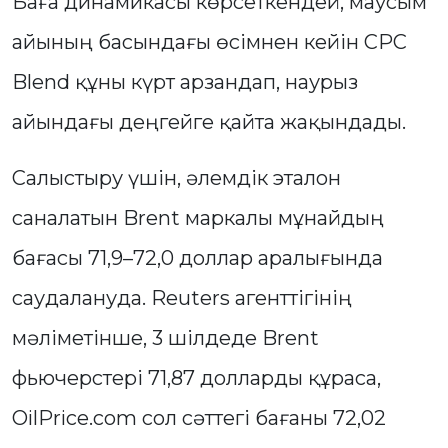
Баға динамикасы көрсеткендей, маусым
айының басындағы өсімнен кейін CPC
Blend құны күрт арзандап, наурыз
айындағы деңгейге қайта жақындады.
Салыстыру үшін, әлемдік эталон
саналатын Brent маркалы мұнайдың
бағасы 71,9–72,0 доллар аралығында
саудалануда. Reuters агенттігінің
мәліметінше, 3 шілдеде Brent
фьючерстері 71,87 долларды құраса,
OilPrice.com сол сәттегі бағаны 72,02