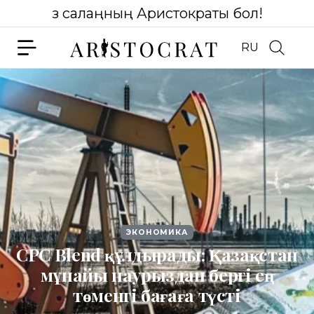
Өз салаңның Аристократы бол!
RU
ЭКОНОМИКА
CPC Blend құлдырады: Қазақстан
мұнайы наурыздан бергі ең
төменгі бағаға түсті