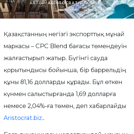
АВТОР:
ARISTOCRAT
|
3 шілде, 2026
БАҚ.кз коллажы
Қазақстанның негізгі экспорттық мұнай
маркасы – CPC Blend бағасы төмендеуін
жалғастырып жатыр. Бүгінгі сауда
қорытындысы бойынша, бір баррельдің
құны 81,16 долларды құрады. Бұл өткен
күнмен салыстырғанда 1,69 долларға
немесе 2,04%-ға төмен, деп хабарлайды
Aristocrat.biz.
.