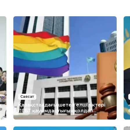
Саясат
қ
Қазақстандағы шетел елшіліктері
ЛГБТ қауымдастығын қолдап
мәлімдеме жасады