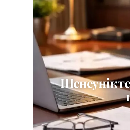
Шенеунікте