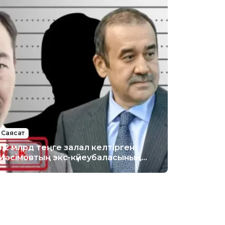
Саясат
5,2 млрд теңге залал келтірген:
Мәсімовтың экс-күйеубаласының
үстінен тергеу жүріп жатыр