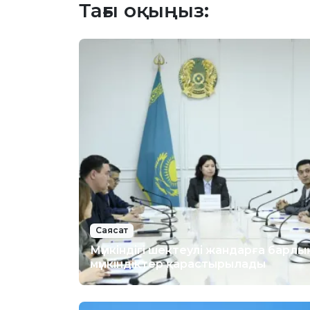
Тағы оқыңыз:
Саясат
Мүмкіндігі шектеулі жандарға барлы
мүмкіндіктер қарастырылады