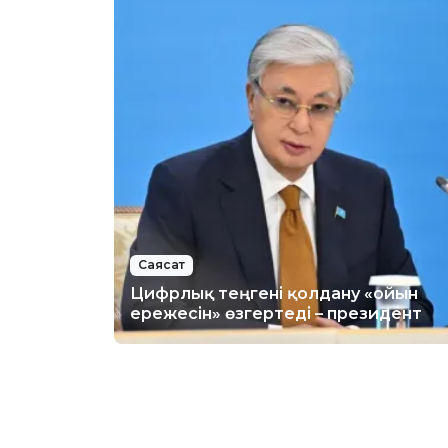
Саясат
Цифрлық теңгені қолдану «ойын
ережесін» өзгертеді – президент