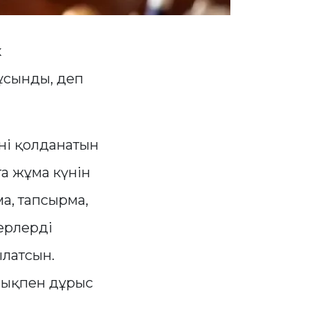
к
 ұсынды, деп
ліні қолданатын
а жұма күнін
а, тапсырма,
ерлерді
ылатсын.
лықпен дұрыс