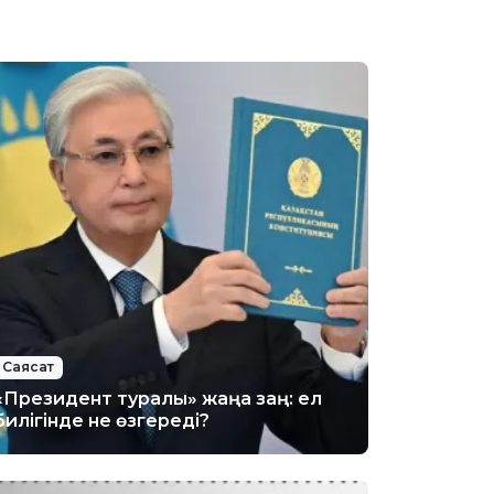
Саясат
«Президент туралы» жаңа заң: ел
билігінде не өзгереді?