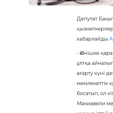
Депутат Бақы
қызметкерлерг
хабарлайды
A
- Өкінішке қар
ұлтқа айналы
ағарту күні д
мемлекеттік 
босатып, ол к
Макиавели ме