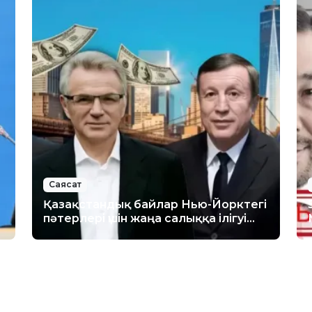
Саясат
Қазақстандық байлар Нью-Йорктегі
пәтерлері үшін жаңа салыққа ілігуі
мүмкін: Тізімде кімдер бар?