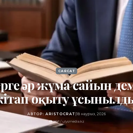
САЯСАТ
рге әр жұма сайын дем
кітап оқыту ұсынылд
АВТОР:
ARISTOCRAT
|
18 наурыз, 2026
📷 ЖИ / ulysmedia.kz