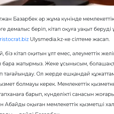
тжан Базарбек әр жұма күнінде мемлекетті
е демалыс беріп, кітап оқуға уақыт беруді
ristocrat.biz
Ulysmedia.kz-ке сілтеме жасап.
ай, біз кітап оқитын ұлт емес, әлеуметтік же
п бара жатырмыз. Жеке ұсынысым, болашақт
еп тағайындау. Ол жерде ешқандай құжаттам
қызмет болмауы керек. Мемлекеттік қызметк
ітапханаға барып, күнделікті санасын жоғар
н Абайды оқыған мемлекеттік қызметші ха