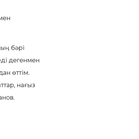
мен
дың бәрі
еді дегенмен
дан өттім.
ттар, нағыз
анов.