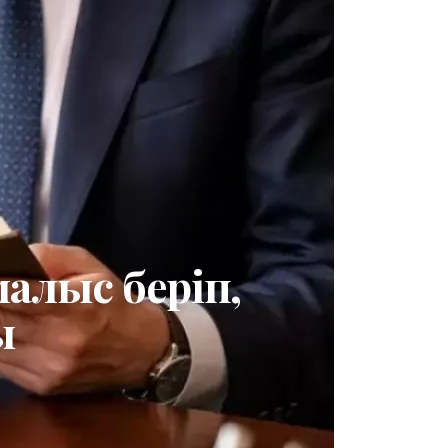
алыс беріп,
ы