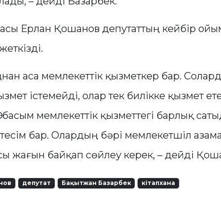
лады, – дейді Базарбек.
ғасы Ерлан Қошанов депутаттың кейбір ойы
жеткізді.
ңнан аса мемлекеттік қызметкер бар. Солар
змет істемейді, олар тек билікке қызмет ет
Өз басым мемлекеттік қызметтегі барлық саты
есім бар. Олардың бәрі мемлекетшіл азама
сы жағын байқап сөйлеу керек, – дейді Қош
анов
депутат
Бақытжан Базарбек
кітапхана