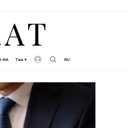
I-NA
Тағы ▾
RU