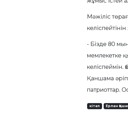
жұмыс істей а
Мәжіліс төра
келіспейтінін 
- Бізде 80 мы
мемлекетке қы
келіспеймін. 
Қаншама әріпт
патриоттар. О
кітап
Ерлан Қош