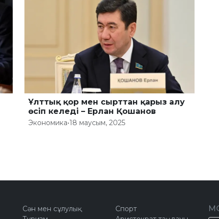
Ұлттық қор мен сырттан қарыз алу
өсіп келеді – Ерлан Қошанов
Экономика
•
18 маусым, 2025
М
Сән мен сұлулық
Спорт
Туризм
Аристократ таңдауы