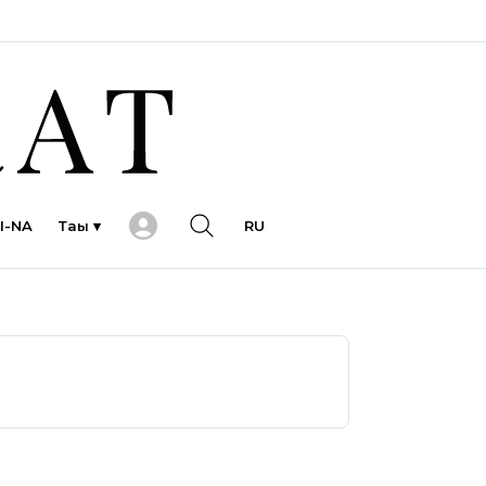
I-NA
Тағы ▾
RU