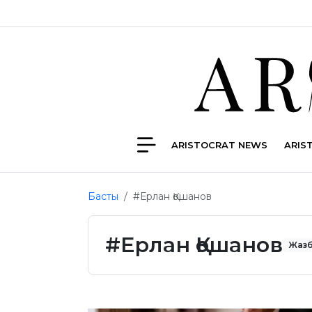
ARISTOCRAT NEWS
ARIS
Басты
#Ерлан Қошанов
#Ерлан Қошанов
Жазб