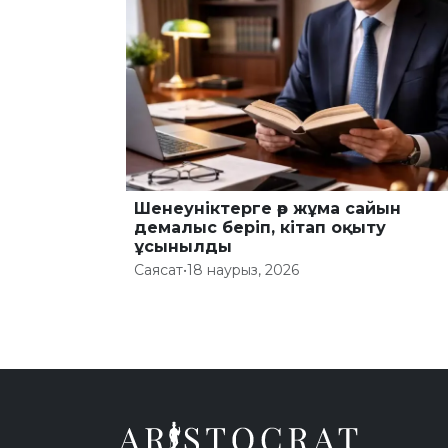
Шенеуніктерге әр жұма сайын
демалыс беріп, кітап оқыту
ұсынылды
Саясат
•
18 наурыз, 2026