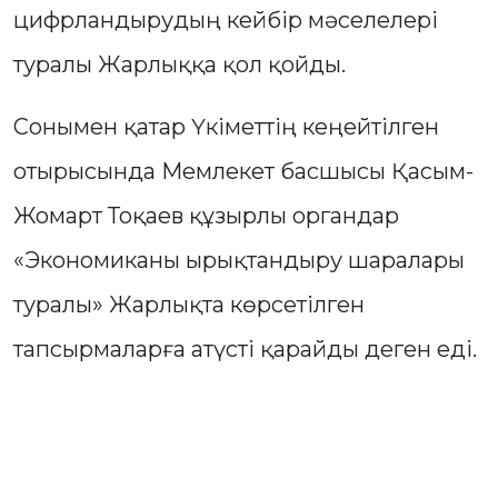
цифрландырудың кейбір мәселелері
туралы Жарлыққа қол қойды.
Сонымен қатар Үкіметтің кеңейтілген
отырысында Мемлекет басшысы Қасым-
Жомарт Тоқаев құзырлы органдар
«Экономиканы ырықтандыру шаралары
туралы» Жарлықта көрсетілген
тапсырмаларға атүсті қарайды деген еді.