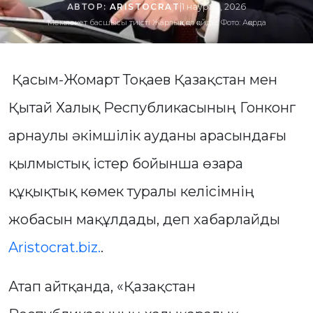
АВТОР:
ARISTOCRAT
|
1 наурыз, 2026
Мемлекет басшысы тиісті Жарлыққа қол қойды. Фото: Ақорда
Қасым-Жомарт Тоқаев Қазақстан мен
Қытай Халық Республикасының Гонконг
арнаулы әкімшілік ауданы арасындағы
қылмыстық істер бойынша өзара
құқықтық көмек туралы келісімнің
жобасын мақұлдады, деп хабарлайды
Aristocrat.biz.
.
Атап айтқанда, «Қазақстан