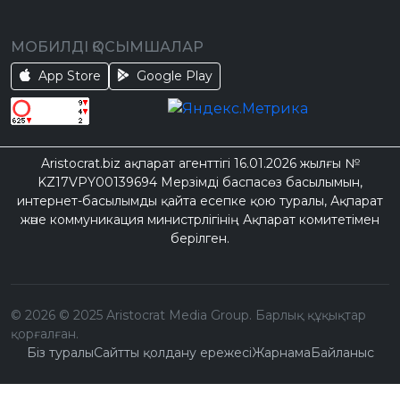
МОБИЛДІ ҚОСЫМШАЛАР
App Store
Google Play
Aristocrat.biz ақпарат агенттігі 16.01.2026 жылғы №
KZ17VPY00139694 Мерзімді баспасөз басылымын,
интернет-басылымды қайта есепке қою туралы, Ақпарат
және коммуникация министрлігінің Ақпарат комитетімен
берілген.
©
2026
© 2025 Aristocrat Media Group. Барлық құқықтар
қорғалған.
Біз туралы
Сайтты қолдану ережесі
Жарнама
Байланыс