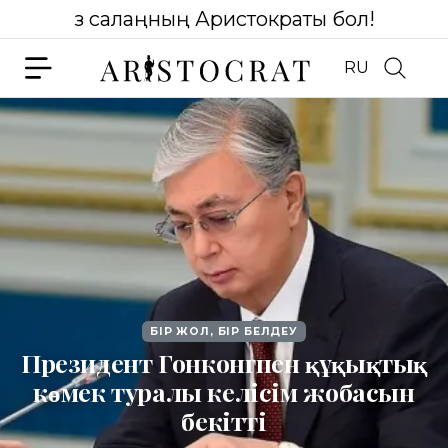
Өз салаңның Аристократы бол!
RU
БІР ЖОЛ, БІР БЕЛДЕУ
Президент Гонконгпен құқықтық
көмек туралы келісім жобасын
бекітті