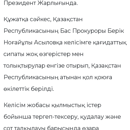
Президент Жарлығында.
Құжатқа сәйкес, Қазақстан
Республикасының Бас Прокуроры Берік
Ноғайұлы Асыловқа келісімге қағидаттық
сипаты жоқ өзгерістер мен
толықтырулар енгізе отырып, Қазақстан
Республикасының атынан қол қоюға
өкілеттік берілді.
Келісім жобасы қылмыстық істер
бойынша тергеп-тексеру, қудалау және
сот талқылауы барысында өзара