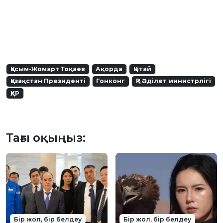
Қасым-Жомарт Тоқаев
Ақорда
Қытай
Қазақстан Президенті
Гонконг
ҚР Әділет министрлігі
ҚХР
Тағы оқыңыз:
Бір жол, бір белдеу
Бір жол, бір белдеу