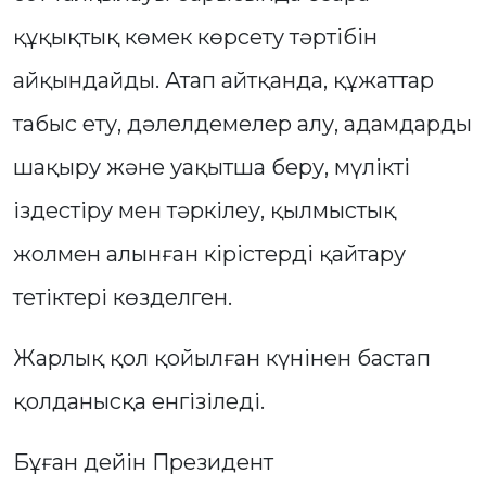
құқықтық көмек көрсету тәртібін
айқындайды. Атап айтқанда, құжаттар
табыс ету, дәлелдемелер алу, адамдарды
шақыру және уақытша беру, мүлікті
іздестіру мен тәркілеу, қылмыстық
жолмен алынған кірістерді қайтару
тетіктері көзделген.
Жарлық қол қойылған күнінен бастап
қолданысқа енгізіледі.
Бұған дейін Президент