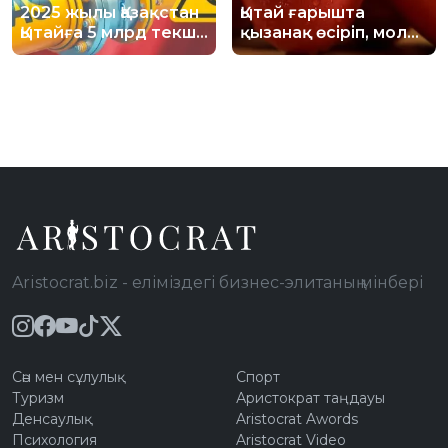
2025 жылы Қазақстан
Қытай ғарышта
Қытайға 5 млрд текше
қызанақ өсіріп, мол
метр газ
өнім алды
экспорттаған
Aristocrat.biz - еліміздегі бизнес-элитаның мінбері
Сән мен сұлулық
Спорт
Туризм
Аристократ таңдауы
Денсаулық
Aristocrat Awords
Психология
Aristocrat Video