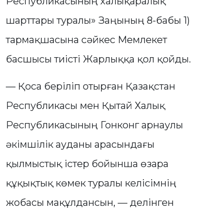
Республикасының халықаралық
шарттары туралы» Заңының 8-бабы 1)
тармақшасына сәйкес Мемлекет
басшысы тиісті Жарлыққа қол қойды.
— Қоса беріліп отырған Қазақстан
Республикасы мен Қытай Халық
Республикасының Гонконг арнаулы
әкімшілік ауданы арасындағы
қылмыстық істер бойынша өзара
құқықтық көмек туралы келісімнің
жобасы мақұлдансын, — делінген