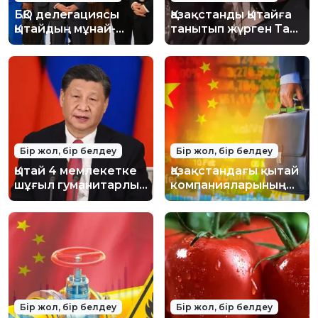
БҚО делегациясы
Қазақстанды Қытайға
Қытайдың мұнай-
танытып жүрген Тао
химия өндірісіндегі
Минсю кім? Қытайлық
озық
блогер не үшін
технологияларымен
"Достық" орденін
танысты
алды?
Бір жол, бір белдеу
Бір жол, бір белдеу
Қытай 4 мемлекетке
Қазақстандағы қытай
шұғыл гуманитарлық
компанияларының
көмек көрсетуге
саны бір жылда 3
шешім қабылдады
мыңға артты
Бір жол, бір белдеу
Бір жол, бір белдеу