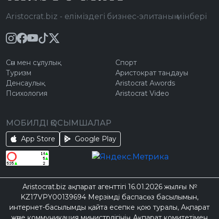
Aristocrat.biz - еліміздегі бизнес-элитаның мінбері
Сән мен сұлулық
Спорт
Туризм
Аристократ таңдауы
Денсаулық
Aristocrat Awords
Психология
Aristocrat Video
МОБИЛДІ ҚОСЫМШАЛАР
App Store
Google Play
Aristocrat.biz ақпарат агенттігі 16.01.2026 жылғы №
KZ17VPY00139694 Мерзімді баспасөз басылымын,
интернет-басылымды қайта есепке қою туралы, Ақпарат
және коммуникация министрлігінің Ақпарат комитетімен