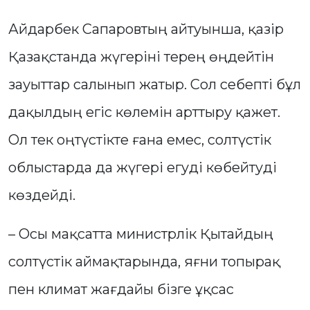
Айдарбек Сапаровтың айтуынша, қазір
Қазақстанда жүгеріні терең өңдейтін
зауыттар салынып жатыр. Сол себепті бұл
дақылдың егіс көлемін арттыру қажет.
Ол тек оңтүстікте ғана емес, солтүстік
облыстарда да жүгері егуді көбейтуді
көздейді.
– Осы мақсатта министрлік Қытайдың
солтүстік аймақтарында, яғни топырақ
пен климат жағдайы бізге ұқсас