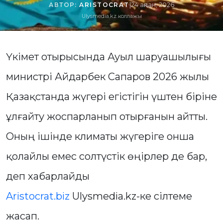
АВТОР:
ARISTOCRAT
|
24 ақпан, 2026
Ulysmedia.kz коллажы
Үкімет отырысында Ауыл шаруашылығы
министрі Айдарбек Сапаров 2026 жылы
Қазақстанда жүгері егістігін үштен біріне
ұлғайту жоспарланып отырғанын айтты.
Оның ішінде климаты жүгеріге онша
қолайлы емес солтүстік өңірлер де бар,
деп хабарлайды
Aristocrat.biz
Ulysmedia.kz-ке сілтеме
жасап.