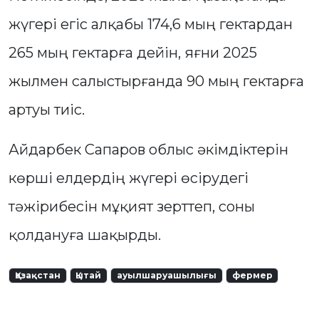
жүгері егіс алқабы 174,6 мың гектардан
265 мың гектарға дейін, яғни 2025
жылмен салыстырғанда 90 мың гектарға
артуы тиіс.
Айдарбек Сапаров облыс әкімдіктерін
көрші елдердің жүгері өсірудегі
тәжірибесін мұқият зерттеп, соны
қолдануға шақырды.
Қазақстан
Қытай
ауылшаруашылығы
фермер