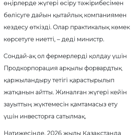
өңірлерде жүгері өсіру тәжірибесімен
бөлісуге дайын қытайлық компаниямен
кездесу өткізді. Олар практикалық көмек
көрсетуге ниетті, – деді министр.
Сондай-ақ ол фермерлерді қолдау үшін
Продкорпорация арқылы форвардтық
қаржыландыру тетігі қарастырылып
жатқанын айтты. Жиналған жүгері кейін
зауыттың жүктемесін қамтамасыз ету
үшін инвесторға сатылмақ.
Нәтижесінде, 2026 жылы Қазақстанда