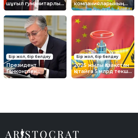
шұғыл гуманитарлық
компанияларының
көмек көрсетуге
саны бір жылда 3
шешім қабылдады
мыңға артты
Бір жол, бір белдеу
Бір жол, бір белдеу
Президент
2025 жылы Қазақстан
Гонконгпен
Қытайға 5 млрд текше
құқықтық көмек
метр газ
туралы келісім
экспорттаған
жобасын бекітті