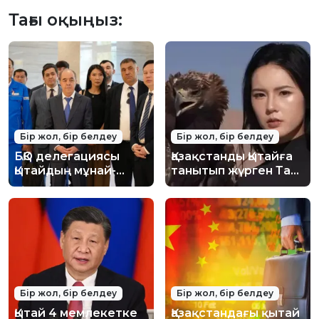
Тағы оқыңыз:
Бір жол, бір белдеу
Бір жол, бір белдеу
БҚО делегациясы
Қазақстанды Қытайға
Қытайдың мұнай-
танытып жүрген Тао
химия өндірісіндегі
Минсю кім? Қытайлық
озық
блогер не үшін
технологияларымен
"Достық" орденін
танысты
алды?
Бір жол, бір белдеу
Бір жол, бір белдеу
Қытай 4 мемлекетке
Қазақстандағы қытай