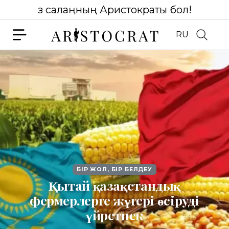
Өз салаңның Аристократы бол!
RU
БІР ЖОЛ, БІР БЕЛДЕУ
Қытай қазақстандық
фермерлерге жүгері өсіруді
үйретпек