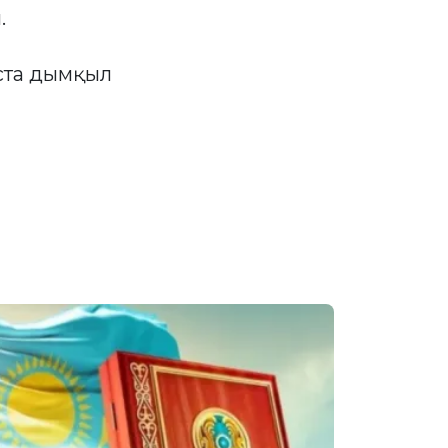
.
ыста дымқыл