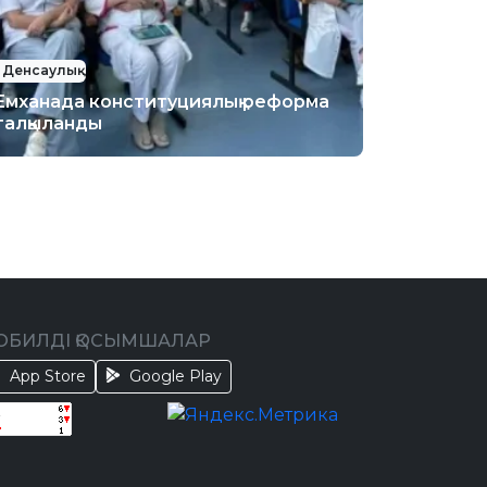
Денсаулық
Емханада конституциялық реформа
талқыланды
ОБИЛДІ ҚОСЫМШАЛАР
App Store
Google Play