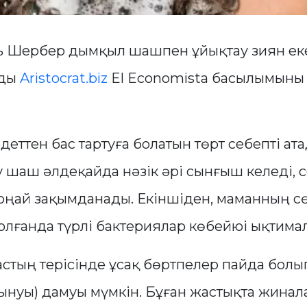
ь Шербер дымқыл шашпен ұйықтау зиян еке
йды
Aristocrat.biz
El Economista басылымыны 
еттен бас тартуға болатын төрт себепті ата
у шаш әлдеқайда нәзік әрі сынғыш келеді, 
 оңай зақымданады. Екіншіден, маманның сө
болғанда түрлі бактериялар көбейюі ықтимал
стың терісінде ұсақ бөртпелер пайда болы
ынуы) дамуы мүмкін. Бұған жастықта жинал