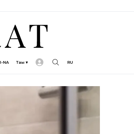
I-NA
Тағы ▾
RU