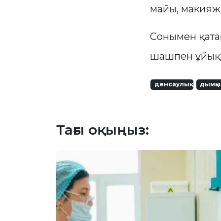
майы, макияж,
Сонымен қатар
шашпен ұйықт
денсаулық
дымқ
Тағы оқыңыз: