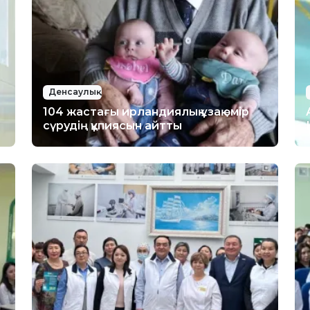
Денсаулық
104 жастағы ирландиялық ұзақ өмір
сүрудің құпиясын айтты