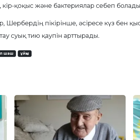
 кір-қоқыс және бактериялар себеп болады
, Шербердің пікірінше, әсіресе күз бен қ
ау суық тию қаупін арттырады.
ыл шаш
ұйқы