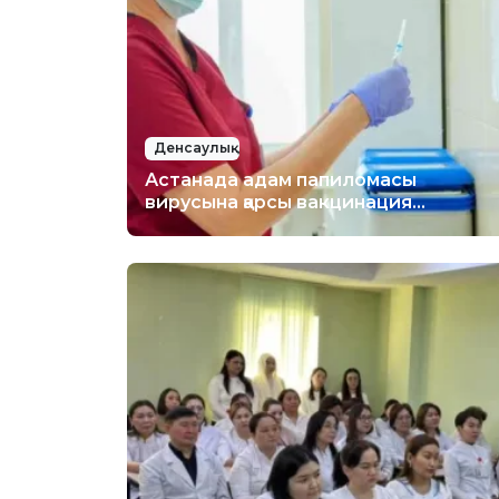
Денсаулық
Астанада адам папиломасы
вирусына қарсы вакцинация
жүргізілуде