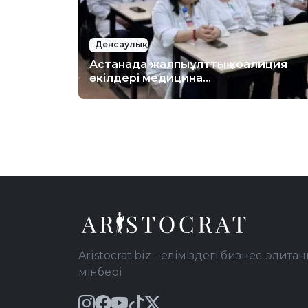
Денсаулық
Астанада жалпыұлттық коалиция
өкілдері медицина
қызметкерлерімен кездесті
Aristocrat.biz - еліміздегі бизнес-элитан
мінбері