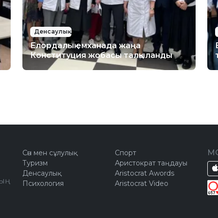
Денсаулық
Елордалық емханада жаңа
Конституция жобасы талқыланды
М
Сән мен сұлулық
Спорт
Туризм
Аристократ таңдауы
Денсаулық
Aristocrat Awords
ың
Психология
Aristocrat Video