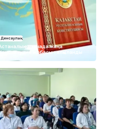
Денсаулық
Астаналық емханада жаңа
Конституция жобасы талқыланды