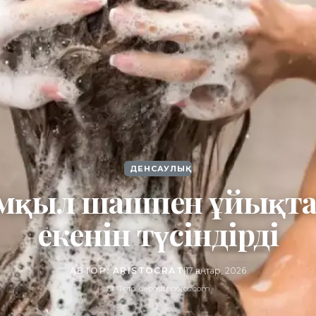
ДЕНСАУЛЫҚ
ымқыл шашпен ұйықтау
екенін түсіндірді
АВТОР:
ARISTOCRAT
|
17 қаңтар, 2026
📷 Фото: depositphotos.com