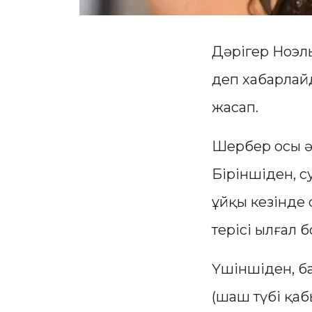
Дәрігер Ноэл
деп хабарла
жасап.
Шербер осы әд
Біріншіден, с
ұйқы кезінде
терісі ылғал 
Үшіншіден, ба
(шаш түбі қаб