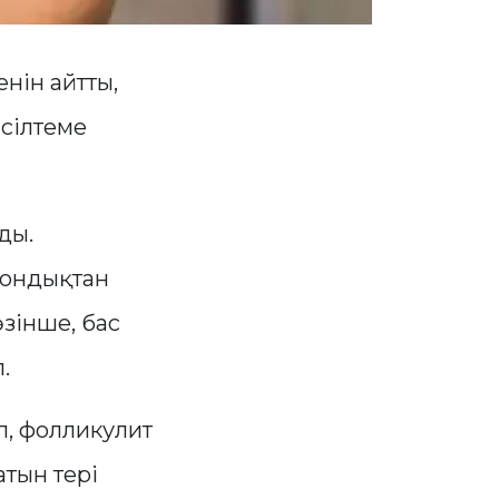
нін айтты,
сілтеме
ды.
сондықтан
зінше, бас
.
п, фолликулит
атын тері