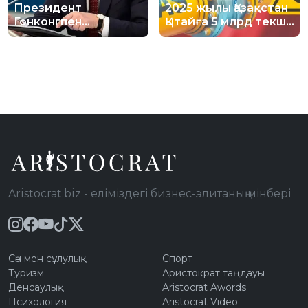
Президент
2025 жылы Қазақстан
Гонконгпен
Қытайға 5 млрд текше
құқықтық көмек
метр газ
туралы келісім
экспорттаған
жобасын бекітті
Aristocrat.biz - еліміздегі бизнес-элитаның мінбері
Сән мен сұлулық
Спорт
Туризм
Аристократ таңдауы
Денсаулық
Aristocrat Awords
Психология
Aristocrat Video