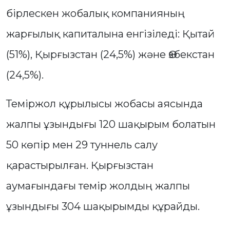
бірлескен жобалық компанияның
жарғылық капиталына енгізіледі: Қытай
(51%), Қырғызстан (24,5%) және Өзбекстан
(24,5%).
Теміржол құрылысы жобасы аясында
жалпы ұзындығы 120 шақырым болатын
50 көпір мен 29 туннель салу
қарастырылған. Қырғызстан
аумағындағы темір жолдың жалпы
ұзындығы 304 шақырымды құрайды.