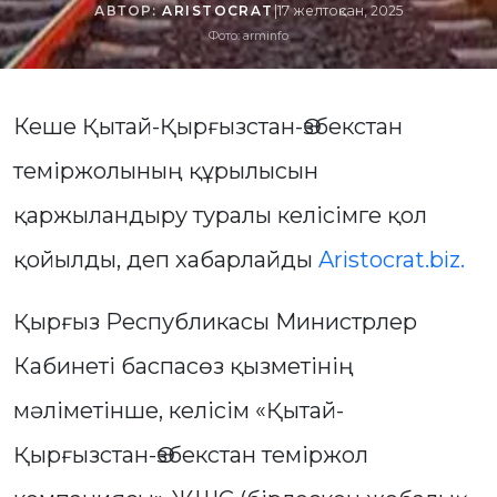
АВТОР:
ARISTOCRAT
|
17 желтоқсан, 2025
Фото: arminfo
Кеше Қытай-Қырғызстан-Өзбекстан
теміржолының құрылысын
қаржыландыру туралы келісімге қол
қойылды, деп хабарлайды
Aristocrat.biz.
Қырғыз Республикасы Министрлер
Кабинеті баспасөз қызметінің
мәліметінше, келісім «Қытай-
Қырғызстан-Өзбекстан теміржол