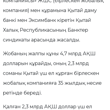
компаниясы» ЖШС (бірлескен жобалық
компания) мен құрамына Қытай даму
банкі мен Эксимбанк кіретін Қытай
Халық Республикасының Банктер
синдикаты арасында жасалды.
Жобаның жалпы құны 4,7 млрд АҚШ
долларын құрайды, оның 2,3 млрд
соманы Қытай үш ел құрған бірлескен
жобалық компанияға 35 жылдық несие
ретінде береді.
Қалған 2,3 млрд АҚШ доллар үш ел