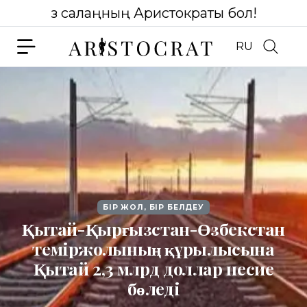
Өз салаңның Аристократы бол!
RU
БІР ЖОЛ, БІР БЕЛДЕУ
Қытай-Қырғызстан-Өзбекстан
теміржолының құрылысына
Қытай 2,3 млрд доллар несие
бөледі