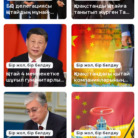
БҚО делегациясы
Қазақстанды Қытайға
Қытайдың мұнай-
танытып жүрген Тао
химия өндірісіндегі
Минсю кім? Қытайлық
озық
блогер не үшін
технологияларымен
"Достық" орденін
танысты
алды?
Бір жол, бір белдеу
Бір жол, бір белдеу
Қытай 4 мемлекетке
Қазақстандағы қытай
шұғыл гуманитарлық
компанияларының
көмек көрсетуге
саны бір жылда 3
шешім қабылдады
мыңға артты
Бір жол, бір белдеу
Бір жол, бір белдеу