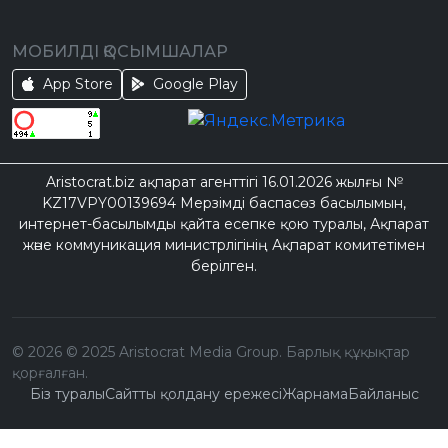
МОБИЛДІ ҚОСЫМШАЛАР
App Store
Google Play
Aristocrat.biz ақпарат агенттігі 16.01.2026 жылғы №
KZ17VPY00139694 Мерзімді баспасөз басылымын,
интернет-басылымды қайта есепке қою туралы, Ақпарат
және коммуникация министрлігінің Ақпарат комитетімен
берілген.
©
2026
© 2025 Aristocrat Media Group. Барлық құқықтар
қорғалған.
Біз туралы
Сайтты қолдану ережесі
Жарнама
Байланыс