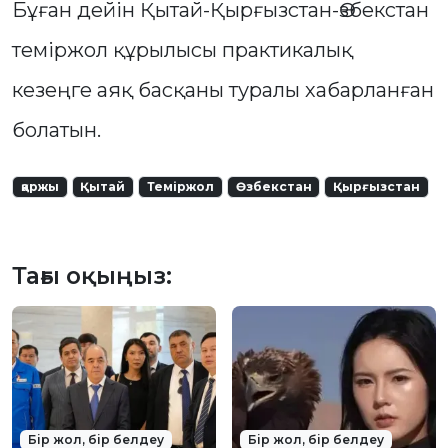
Бұған дейін Қытай-Қырғызстан-Өзбекстан
теміржол құрылысы практикалық
кезеңге аяқ басқаны туралы хабарланған
болатын.
қаржы
Қытай
Теміржол
Өзбекстан
Қырғызстан
Тағы оқыңыз:
Бір жол, бір белдеу
Бір жол, бір белдеу