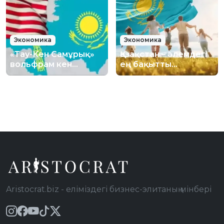
Экономика
Экономика
«Тау-Кен Самұрық»
Қазақстан – әлемдегі
вольфрам кен
ең бақытты
орнындағы 70%
елдердің тізімінде
үлесін америкалық
33-орынға көтерілді
инвесторға сатты
Aristocrat.biz - еліміздегі бизнес-элитаның мінбері