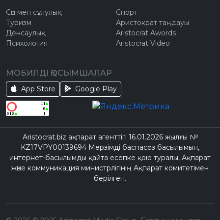
Сән мен сұлулық
Спорт
Туризм
Аристократ таңдауы
Денсаулық
Aristocrat Awords
Психология
Aristocrat Video
МОБИЛДІ ҚОСЫМШАЛАР
App Store
Google Play
Aristocrat.biz ақпарат агенттігі 16.01.2026 жылғы №
KZ17VPY00139694 Мерзімді баспасөз басылымын,
интернет-басылымды қайта есепке қою туралы, Ақпарат
және коммуникация министрлігінің Ақпарат комитетімен
берілген.