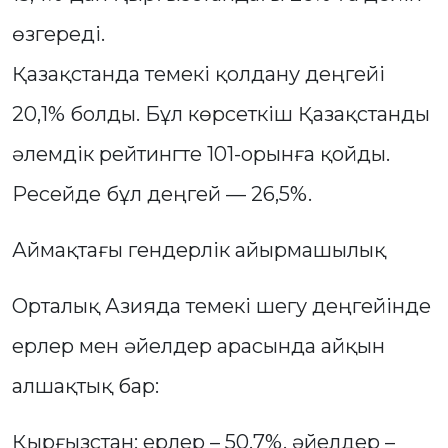
өзгереді.
Қазақстанда темекі қолдану деңгейі
20,1% болды. Бұл көрсеткіш Қазақстанды
әлемдік рейтингте 101-орынға қойды.
Ресейде бұл деңгей — 26,5%.
Аймақтағы гендерлік айырмашылық
Орталық Азияда темекі шегу деңгейінде
ерлер мен әйелдер арасында айқын
алшақтық бар:
Қырғызстан: ерлер – 50,7%, әйелдер –