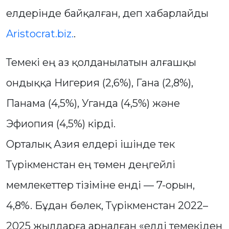
елдерінде байқалған, деп хабарлайды
Aristocrat.biz.
.
Темекі ең аз қолданылатын алғашқы
ондыққа Нигерия (2,6%), Гана (2,8%),
Панама (4,5%), Уганда (4,5%) және
Эфиопия (4,5%) кірді.
Орталық Азия елдері ішінде тек
Түрікменстан ең төмен деңгейлі
мемлекеттер тізіміне енді — 7-орын,
4,8%. Бұдан бөлек, Түрікменстан 2022–
2025 жылдарға арналған «елді темекіден