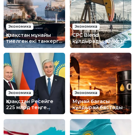
Экономика
Экономика
Қазақстан мұнайы
CPC Blend
тиелген екі танкерге
құлдырады: Қазақстан
шабуыл жасалды:
мұнайы наурыздан
Министрліктер не
бергі ең төменгі
дейді?
бағаға түсті
Экономика
Экономика
Қазақстан Ресейге
Мұнай бағасы
225 млрд теңге
құлдырай бастады
қарыз береді