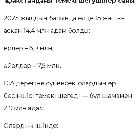
Қазақстандағы темекі шегушілер саны
2025 жылдың басында елде 15 жастан
асқан 14,4 млн адам болды:
ерлер – 6,9 млн,
әйелдер – 7,5 млн.
CIA дерегіне сүйенсек, олардың әр
бесіншісі темекі шегеді — бұл шамамен
2,9 млн адам.
Олардың ішінде: