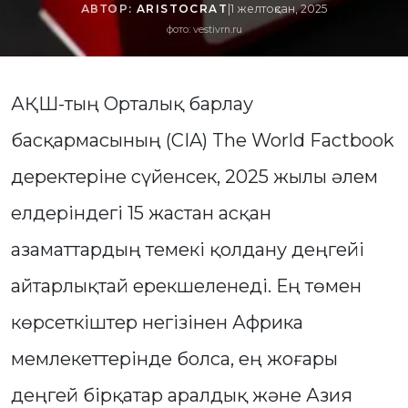
АВТОР:
ARISTOCRAT
|
1 желтоқсан, 2025
фото: vestivrn.ru
АҚШ-тың Орталық барлау
басқармасының (CIA) The World Factbook
деректеріне сүйенсек, 2025 жылы әлем
елдеріндегі 15 жастан асқан
азаматтардың темекі қолдану деңгейі
айтарлықтай ерекшеленеді. Ең төмен
көрсеткіштер негізінен Африка
мемлекеттерінде болса, ең жоғары
деңгей бірқатар аралдық және Азия