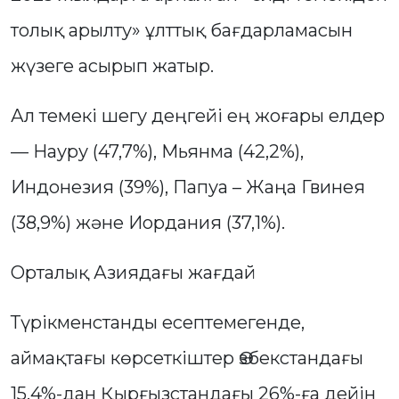
толық арылту» ұлттық бағдарламасын
жүзеге асырып жатыр.
Ал темекі шегу деңгейі ең жоғары елдер
— Науру (47,7%), Мьянма (42,2%),
Индонезия (39%), Папуа – Жаңа Гвинея
(38,9%) және Иордания (37,1%).
Орталық Азиядағы жағдай
Түрікменстанды есептемегенде,
аймақтағы көрсеткіштер Өзбекстандағы
15,4%-дан Қырғызстандағы 26%-ға дейін