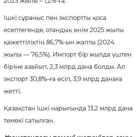
2023 жылы – 1,2%-ға.
Ішкі сұраныс пен экспортты қоса
есептегенде, отандық өнім 2025 жылы
қажеттіліктің 86,7%-ын жапты (2024
жылы — 76,5%). Импорт бір жылда үштен
біріне азайып, 2,3 млрд дана болды. Ал
экспорт 30,8%-ға өсіп, 3,9 млрд данаға
жетті.
Қазақстан ішкі нарығында 13,2 млрд дана
темекі сатылған.