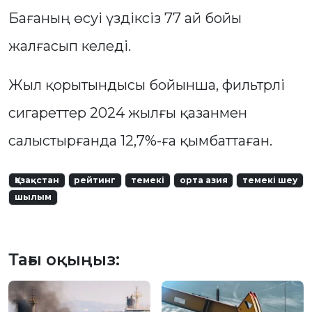
Бағаның өсуі үздіксіз 77 ай бойы
жалғасып келеді.
Жыл қорытындысы бойынша, фильтрлі
сигареттер 2024 жылғы қазанмен
салыстырғанда 12,7%-ға қымбаттаған.
Қазақстан
рейтинг
темекі
орта азия
темекі шеу
шылым
Тағы оқыңыз: