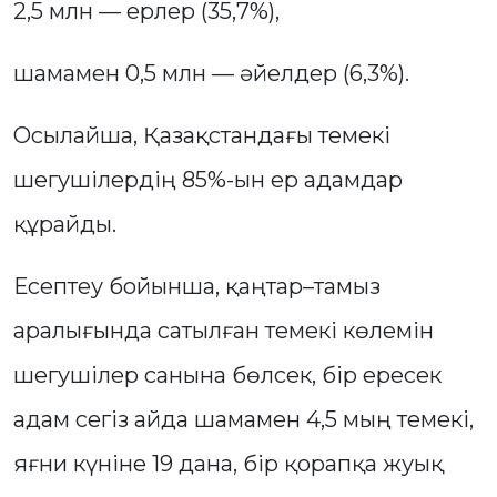
2,5 млн — ерлер (35,7%),
шамамен 0,5 млн — әйелдер (6,3%).
Осылайша, Қазақстандағы темекі
шегушілердің 85%-ын ер адамдар
құрайды.
Есептеу бойынша, қаңтар–тамыз
аралығында сатылған темекі көлемін
шегушілер санына бөлсек, бір ересек
адам сегіз айда шамамен 4,5 мың темекі,
яғни күніне 19 дана, бір қорапқа жуық