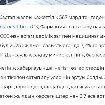
астап жалпы қажеттілік 567 млрд теңгеден
ristocrat.biz.
. «СҚ-Фармация» сатып алу нау
000-нан астам дәрілік зат пен медицинал
 бұл 2025 жылмен салыстырғанда 7,2%-ға ар
 Денсаулық сақтау министрлігінің баспасө
етінің хабарлауынша, негізгі өзгерістердің 
н тікелей сатып алу үлесінің артуы болды.
м дәрі-дәрмек делдалдардың қатысуынсыз т
өткен жылдың көрсеткіштерінен 2,7 есе арт