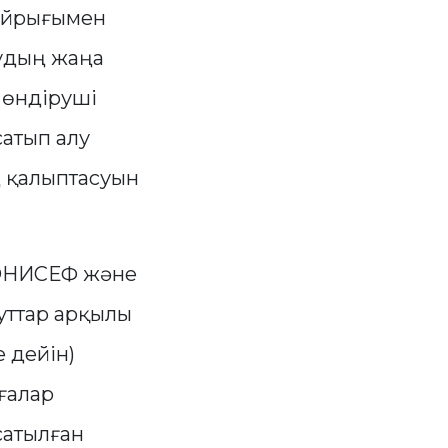
бұйрығымен
лудың жаңа
й өндіруші
сатып алу
ң қалыптасуын
 ЮНИСЕФ және
уттар арқылы
 дейін)
ғалар
сатылған