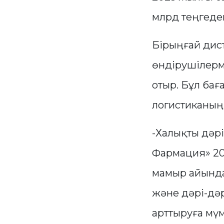
млрд теңгеден
Бірыңғай дист
өндірушілерм
отыр. Бұл ба
логистиканың 
-Халықты дәр
Фармация» 20
мамыр айында 
және дәрі-дә
арттыруға мүм