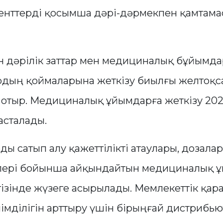
енттерді қосымша дәрі-дәрмекпен қамтамас
н дәрілік заттар мен медициналық бұйымд
дың қоймаларына жеткізу биылғы желтоқс
отыр. Медициналық ұйымдарға жеткізу 20
асталады.
рды сатып алу қажеттілікті атаулары, дозала
елері бойынша айқындайтын медициналық
гізінде жүзеге асырылады. Мемлекеттік қар
імділігін арттыру үшін бірыңғай дистрибь