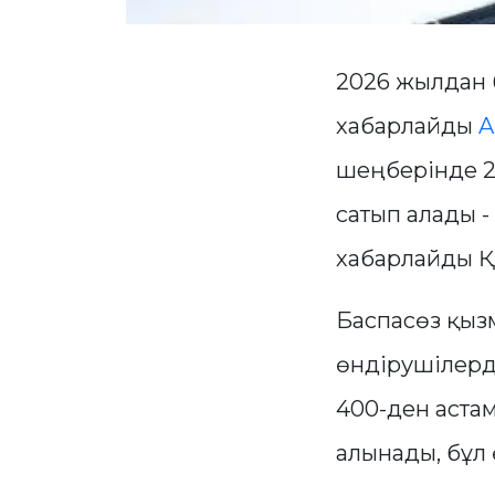
2026 жылдан б
хабарлайды
A
шеңберінде 2
сатып алады -
хабарлайды ҚР
Баспасөз қызм
өндірушілерде
400-ден аста
алынады, бұл 