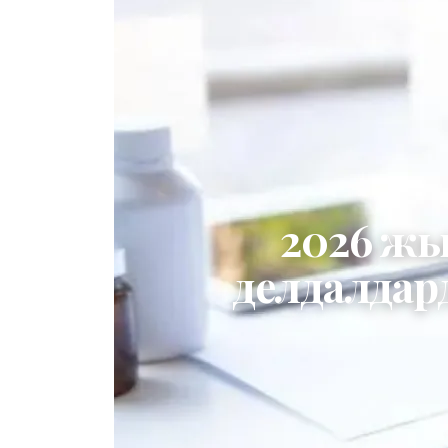
2026 жы
делдалдар