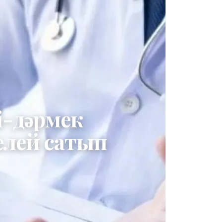
і-дәрмек
елей сатып