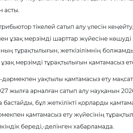
 асты.
рибьютор тікелей сатып алу үлесін кеңейт
ен ұзақ мерзімді шарттар жүйесіне көшуді
ғаның тұрақтылығын, жеткізілімнің болжам
ұзақ мерзімді тұрақтылығын қамтамасыз ет
і-дәрмекпен уақтылы қамтамасыз ету мақса
27 жылға арналған сатып алу науқанын 20
бастайды, бұл жеткілікті қорларды қамтам
рмекпен қамтамасыз ету жүйесінің тұрақты
кіндік береді,-делінген хабарламада.