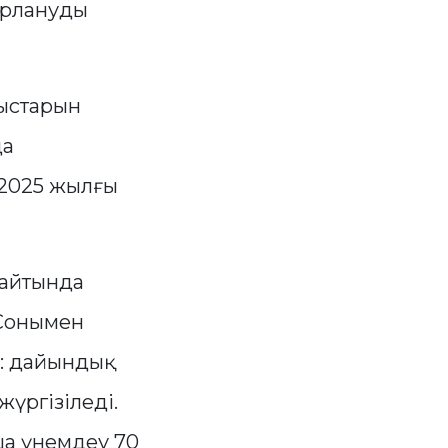
дарлануды
ныстарын
да
 2025 жылғы
сайтында
 Сонымен
і: дайындық
үргізіледі.
а үнемдеу 70