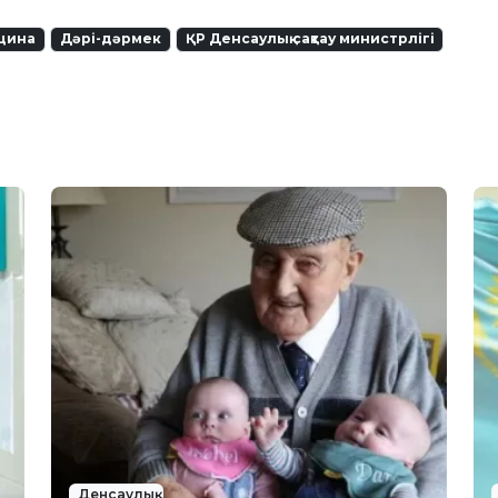
цина
Дәрі-дәрмек
ҚР Денсаулық сақтау министрлігі
Денсаулық