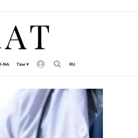
I-NA
Тағы ▾
RU