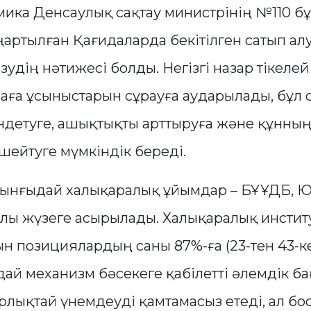
ика Денсаулық сақтау министрінің №110 
ңартылған Қағидаларда бекітілген сатып а
ізудің нәтижесі болды. Негізгі назар тікеле
аға ұсыныстарын сұрауға аударылады, бұл 
ндетуге, ашықтықты арттыруға және құнны
шейтуге мүмкіндік береді.
рынғыдай халықаралық ұйымдар – БҰҰДБ,
лы жүзеге асырылады. Халықаралық инстит
н позициялардың саны 87%-ға (23-тен 43-ке
ай механизм бәсекеге қабілетті әлемдік ба
рлықтай үнемдеуді қамтамасыз етеді, ал бо