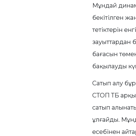
Мұндай динам
бекітілген жа
тетіктерін енг
зауыттардан б
бағасын төме
бақылауды кү
Сатып алу бұ
СТОП ТБ арқы
сатып алынаты
ұлғайды. Мұнд
есебінен айта