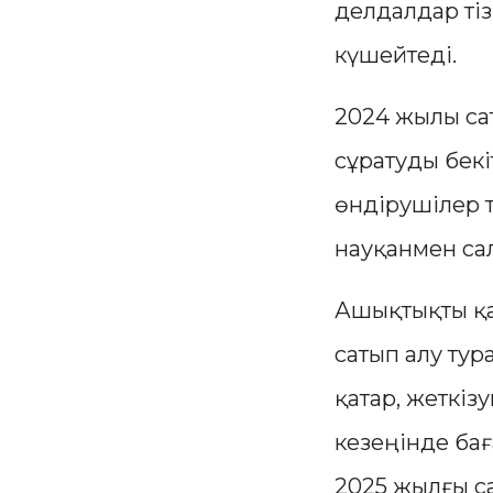
делдалдар тіз
күшейтеді.
2024 жылы сат
сұратуды бекі
өндірушілер 
науқанмен сал
Ашықтықты қа
сатып алу ту
қатар, жеткіз
кезеңінде бағ
2025 жылғы с