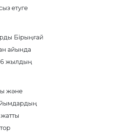
ыз етуге
арды Бірыңғай
ан айында
26 жылдың
ры және
 ұйымдардың
ажатты
ютор