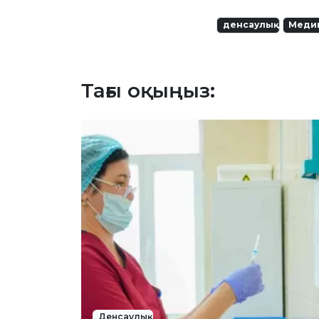
денсаулық
Меди
Тағы оқыңыз:
Денсаулық