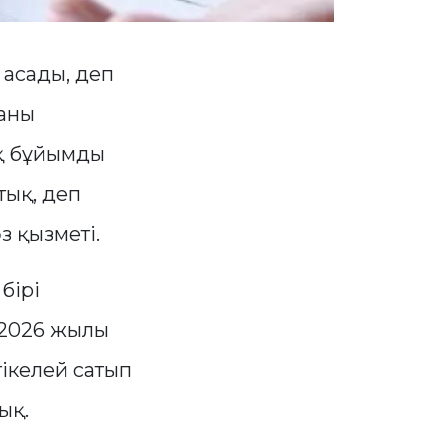
 асады, деп
қаны
ық бұйымды
тық, деп
з қызметі.
бірі
 2026 жылы
ікелей сатып
ық.