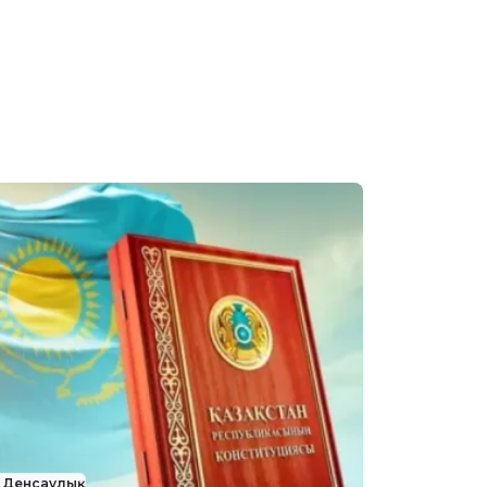
Денсаулық