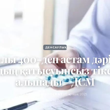
ДЕНСАУЛЫҚ
лы 400-ден астам дәр
дың қатысуынсыз тік
алынады - ДСМ
АВТОР:
ARISTOCRAT
|
20 қараша, 2025
📷 Фото: ДСМ