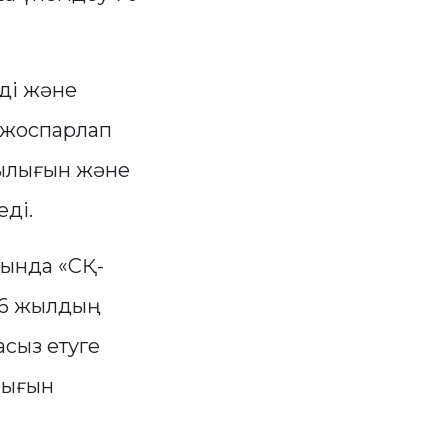
уді және
 жоспарлап
дылығын және
еді.
тында «СҚ-
26 жылдың
асыз етуге
лығын