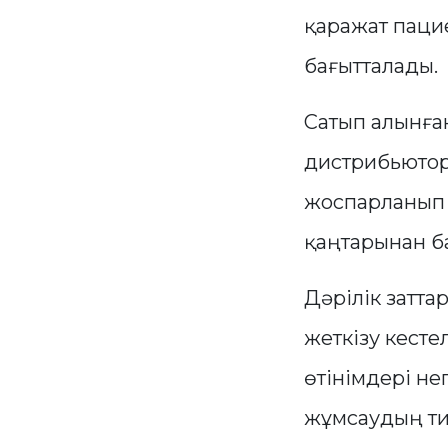
қаражат паци
бағытталады.
Сатып алынға
дистрибьютор
жоспарланып 
қаңтарынан б
Дәрілік затта
жеткізу кест
өтінімдері не
жұмсаудың ти