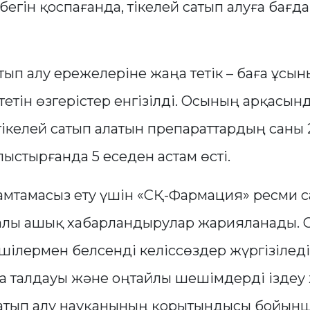
бегін қоспағанда, тікелей сатып алуға бағ
ып алу ережелеріне жаңа тетік – баға ұсы
тетін өзгерістер енгізілді. Осының арқасын
тікелей сатып алатын препараттардың саны
ыстырғанда 5 еседен астам өсті.
мтамасыз ету үшін «СҚ-Фармация» ресми 
ралы ашық хабарландырулар жарияланады.
ушілермен белсенді келіссөздер жүргізілед
а талдауы және оңтайлы шешімдерді іздеу ж
атып алу науқанының қорытындысы бойынш