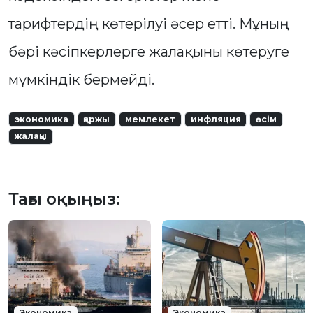
тарифтердің көтерілуі әсер етті. Мұның
бәрі кәсіпкерлерге жалақыны көтеруге
мүмкіндік бермейді.
экономика
қаржы
мемлекет
инфляция
өсім
жалақы
Тағы оқыңыз:
Экономика
Экономика