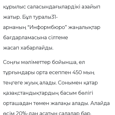
құрылыс саласындағылардікі азайып
жатыр. Бұл туралы31-
арнаның “Информбюро” жаңалықтар
бағдарламасына сілтеме
жасап хабарлайды.
Соңғы мәліметтер бойынша, ел
тұрғындары орта есеппен 450 мың
теңгеге жуық алады. Сонымен қатар
қазақстандықтардың басым бөлігі
орташадан төмен жалақы алады. Алайда
өсім 20%-дан асатын салалар бар.