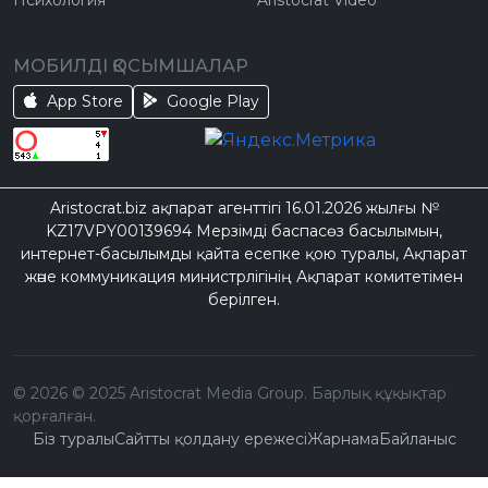
МОБИЛДІ ҚОСЫМШАЛАР
App Store
Google Play
Aristocrat.biz ақпарат агенттігі 16.01.2026 жылғы №
KZ17VPY00139694 Мерзімді баспасөз басылымын,
интернет-басылымды қайта есепке қою туралы, Ақпарат
және коммуникация министрлігінің Ақпарат комитетімен
берілген.
©
2026
© 2025 Aristocrat Media Group. Барлық құқықтар
қорғалған.
Біз туралы
Сайтты қолдану ережесі
Жарнама
Байланыс