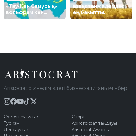
«Тау-Кен Самұрық»
Қазақстан – әлемдегі
вольфрам кен
ең бақытты
орнындағы 70%
елдердің тізімінде
үлесін америкалық
33-орынға көтерілді
инвесторға сатты
Aristocrat.biz - еліміздегі бизнес-элитаның мінбері
Сән мен сұлулық
Спорт
Туризм
Аристократ таңдауы
Денсаулық
Aristocrat Awords
Психология
Aristocrat Video