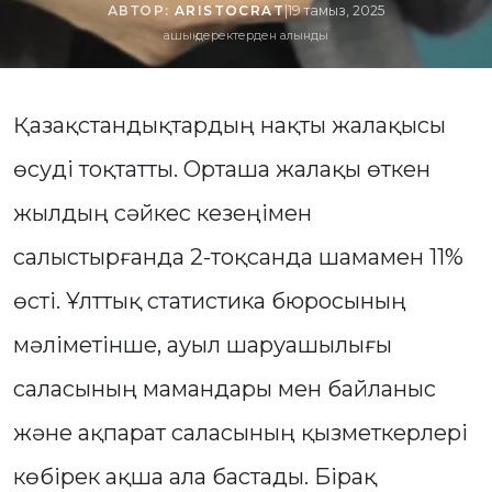
АВТОР:
ARISTOCRAT
|
19 тамыз, 2025
ашық деректерден алынды
Қазақстандықтардың нақты жалақысы
өсуді тоқтатты. Орташа жалақы өткен
жылдың сәйкес кезеңімен
салыстырғанда 2-тоқсанда шамамен 11%
өсті. Ұлттық статистика бюросының
мәліметінше, ауыл шаруашылығы
саласының мамандары мен байланыс
және ақпарат саласының қызметкерлері
көбірек ақша ала бастады. Бірақ