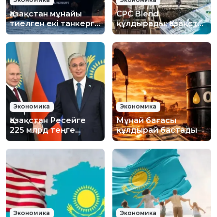
Қазақстан мұнайы
CPC Blend
тиелген екі танкерге
құлдырады: Қазақстан
шабуыл жасалды:
мұнайы наурыздан
Министрліктер не
бергі ең төменгі
дейді?
бағаға түсті
Экономика
Экономика
Қазақстан Ресейге
Мұнай бағасы
225 млрд теңге
құлдырай бастады
қарыз береді
Экономика
Экономика