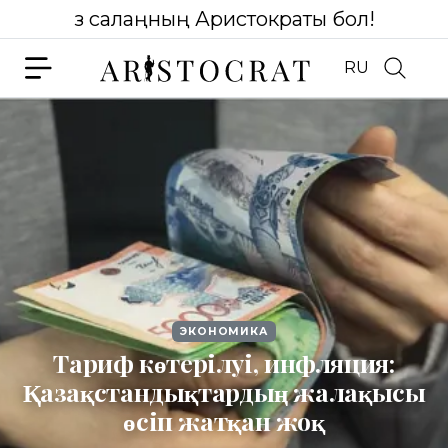
Өз салаңның Аристократы бол!
RU
ЭКОНОМИКА
Тариф көтерілуі, инфляция:
Қазақстандықтардың жалақысы
өсіп жатқан жоқ