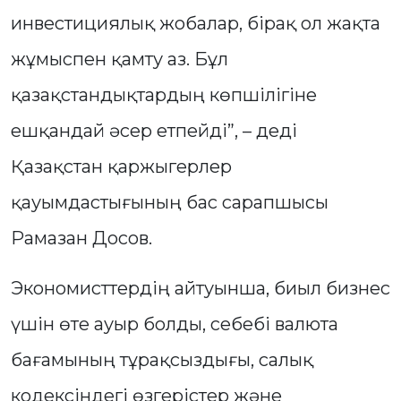
инвестициялық жобалар, бірақ ол жақта
жұмыспен қамту аз. Бұл
қазақстандықтардың көпшілігіне
ешқандай әсер етпейді”, – деді
Қазақстан қаржыгерлер
қауымдастығының бас сарапшысы
Рамазан Досов.
Экономисттердің айтуынша, биыл бизнес
үшін өте ауыр болды, себебі валюта
бағамының тұрақсыздығы, салық
кодексіндегі өзгерістер және