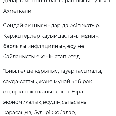
департаментінің бас сарапшысы Гүлнұр
Ахметқали.
Сондай-ақ шығындар да өсіп жатыр.
Қаржыгерлер қауымдастығы мұның
барлығы инфляцияның өсуіне
байланысты екенін атап өтеді.
“Биыл елде құрылыс, тауар тасымалы,
сауда-саттық және мұнай көбірек
өндіріліп жатқаны сөзсіз. Бірақ
экономикалық өсудің сапасына
қарасаңыз, бұл ірі жобалар,