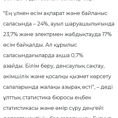
“Ең үлкен өсім ақпарат және байланыс
саласында – 24%, ауыл шаруашылығында
23,7% және электрмен жабдықтауда 17%
өсім байқалды. Ал құрылыс
саласындағыларда ақша 0,7%
азайды. Білім беру, денсаулық сақтау,
әкімшілік және қосалқы қызмет көрсету
салаларында жалақы азырақ өсті”, – деді
ұлттық статистика бюросы еңбек
статистикасы және өмір сүру деңгейі