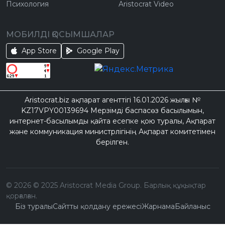
Психология
Aristocrat Video
МОБИЛДІ ҚОСЫМШАЛАР
App Store
Google Play
Aristocrat.biz ақпарат агенттігі 16.01.2026 жылғы №
KZ17VPY00139694 Мерзімді баспасөз басылымын,
интернет-басылымды қайта есепке қою туралы, Ақпарат
және коммуникация министрлігінің Ақпарат комитетімен
берілген.
©
2026
© 2025 Aristocrat Media Group. Барлық құқықтар
қорғалған.
Біз туралы
Сайтты қолдану ережесі
Жарнама
Байланыс