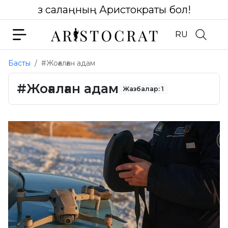
Өз салаңның Аристократы бол!
RU
Басты
#Жоғалған адам
#Жоғалған адам
Жазбалар: 1