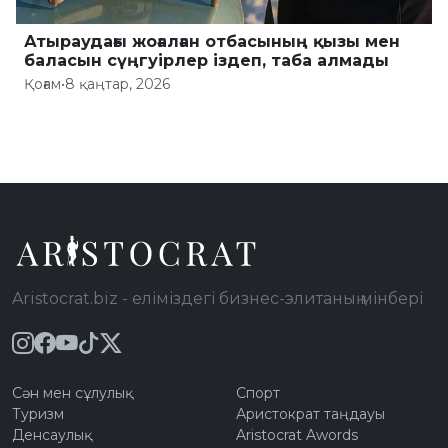
Атыраудағы жоғалған отбасының қызы мен
баласын сүңгуірлер іздеп, таба алмады
Қоғам
•
8 қаңтар, 2026
Aristocrat.biz - еліміздегі бизнес-элитаның мінбері
Сән мен сұлулық
Спорт
Туризм
Аристократ таңдауы
Денсаулық
Aristocrat Awords