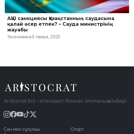
АҚШ санкциясы Қазақстанның саудасына
қалай әсер етпек? – Сауда министрінің
жауабы
Экономика
•
5 тамыз, 2025
Aristocrat.biz - еліміздегі бизнес-элитаның мінбері
Сән мен сұлулық
Спорт