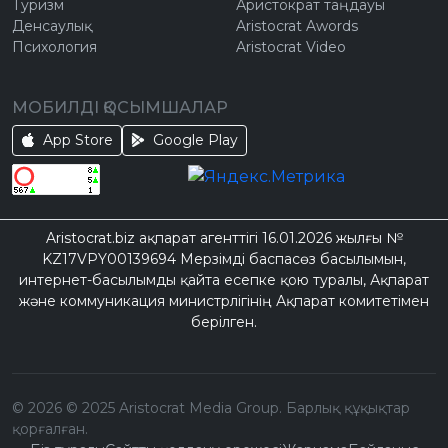
Туризм
Аристократ таңдауы
Денсаулық
Aristocrat Awords
Психология
Aristocrat Video
МОБИЛДІ ҚОСЫМШАЛАР
App Store
Google Play
Aristocrat.biz ақпарат агенттігі 16.01.2026 жылғы №
KZ17VPY00139694 Мерзімді баспасөз басылымын,
интернет-басылымды қайта есепке қою туралы, Ақпарат
және коммуникация министрлігінің Ақпарат комитетімен
берілген.
©
2026
© 2025 Aristocrat Media Group. Барлық құқықтар
қорғалған.