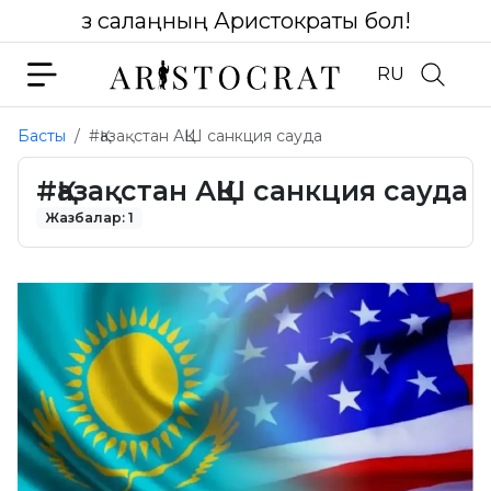
Өз салаңның Аристократы бол!
RU
Басты
#Қазақстан АҚШ санкция сауда
#Қазақстан АҚШ санкция сауда
Жазбалар: 1