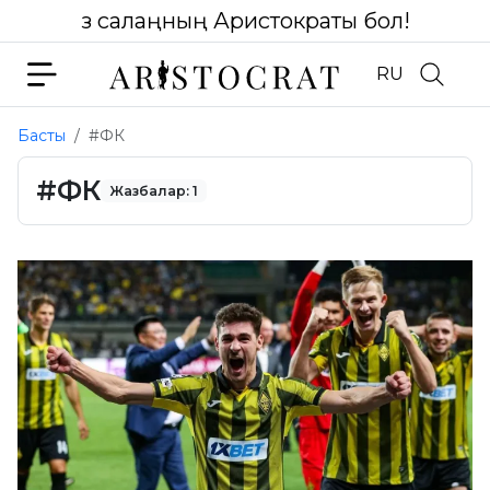
Өз салаңның Аристократы бол!
RU
Басты
#ФК
#ФК
Жазбалар: 1