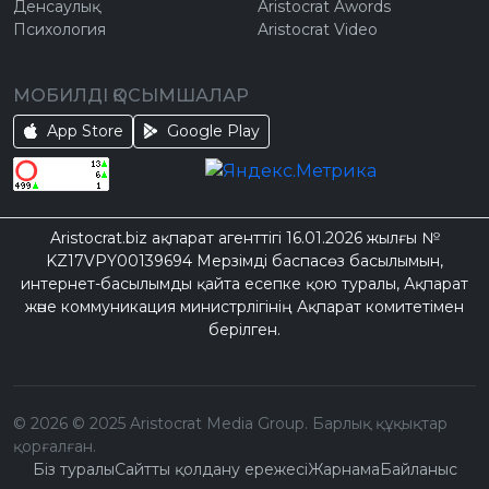
Денсаулық
Aristocrat Awords
Психология
Aristocrat Video
МОБИЛДІ ҚОСЫМШАЛАР
App Store
Google Play
Aristocrat.biz ақпарат агенттігі 16.01.2026 жылғы №
KZ17VPY00139694 Мерзімді баспасөз басылымын,
интернет-басылымды қайта есепке қою туралы, Ақпарат
және коммуникация министрлігінің Ақпарат комитетімен
берілген.
©
2026
© 2025 Aristocrat Media Group. Барлық құқықтар
қорғалған.
Біз туралы
Сайтты қолдану ережесі
Жарнама
Байланыс