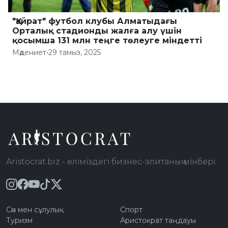
"Қайрат" футбол клубы Алматыдағы
Орталық стадионды жалға алу үшін
қосымша 131 млн теңге төлеуге міндетті
Мәдениет
•
29 тамыз, 2025
Aristocrat.biz - еліміздегі бизнес-элитаның мінбері
Сән мен сұлулық
Спорт
Туризм
Аристократ таңдауы