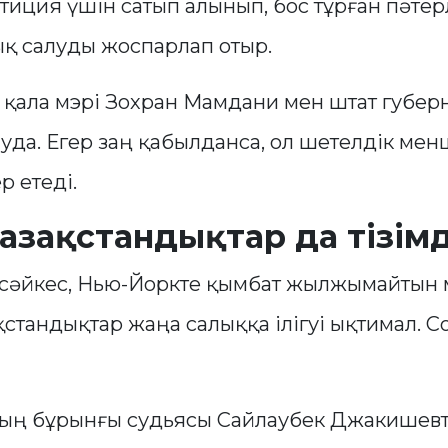
стиция үшін сатып алынып, бос тұрған пәте
қ салуды жоспарлап отыр.
 қала мэрі Зохран Мамдани мен штат губер
уда. Егер заң қабылданса, ол шетелдік мен
р етеді.
азақстандықтар да тізім
 сәйкес, Нью-Йоркте қымбат жылжымайтын 
қстандықтар жаңа салыққа ілігуі ықтимал. 
ың бұрынғы судьясы Сайлаубек Джакишевт