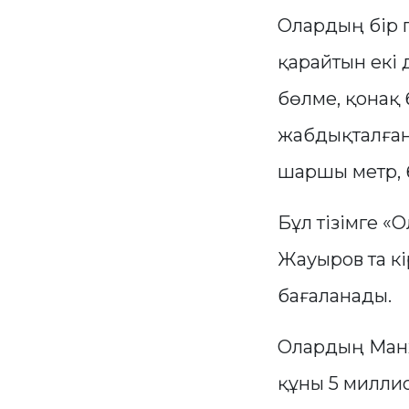
Олардың бір 
қарайтын екі 
бөлме, қонақ 
жабдықталған
шаршы метр, 
Бұл тізімге «
Жауыров та кі
бағаланады.
Олардың Манх
құны 5 милли