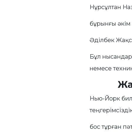
Нұрсұлтан На
бұрынғы әкім
Әділбек Жақс
Бұл нысандар
немесе техни
Жа
Нью-Йорк билі
теңгерімсізді
бос тұрған пә