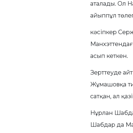
аталады. Ол Н
айыппұл төлеп
кәсіпкер Сер
Манхэттендағы
асып кеткен.
Зерттеуде айт
Жұмашовқа ти
сатқан, ал қаз
Нұрлан Шабда
Шабдар да Ма