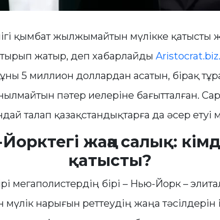
ігі қымбат жылжымайтын мүлікке қатысты 
астырып жатыр, деп хабарлайды
Aristocrat.biz
ұны 5 миллион доллардан асатын, бірақ тұр
нылмайтын пәтер иелеріне бағытталған. С
дай талап қазақстандықтарға да әсер етуі м
Йорктегі жаңа салық: кім
қатысты?
рі мегаполистердің бірі – Нью-Йорк – элит
мүлік нарығын реттеудің жаңа тәсілдерін і