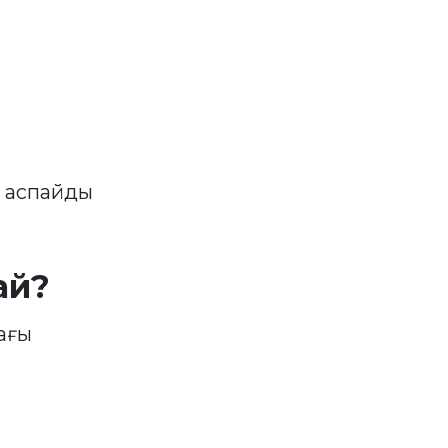
 аспайды
ай?
ағы