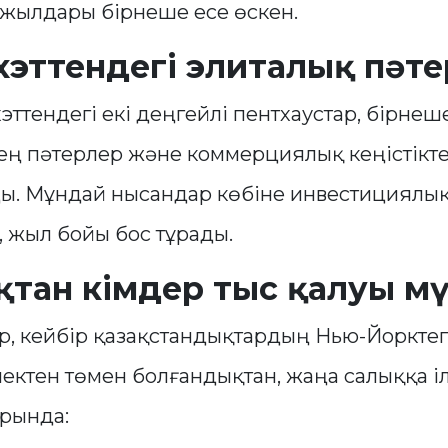
 жылдары бірнеше есе өскен.
эттендегі элиталық пәт
ттендегі екі деңгейлі пентхаустар, бірнеш
кең пәтерлер және коммерциялық кеңістікте
ды. Мұндай нысандар көбіне инвестициялық
, жыл бойы бос тұрады.
тан кімдер тыс қалуы м
р, кейбір қазақстандықтардың Нью-Йорктегі
ектен төмен болғандықтан, жаңа салыққа іл
рында: