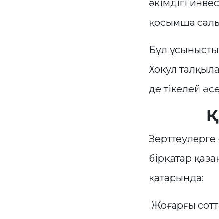
әкімдігі инве
қосымша салы
Бұл ұсынысты
Хокул талқыла
де тікелей әсе
Қ
Зерттеулерге
бірқатар қаза
қатарында:
Жоғарғы сотт