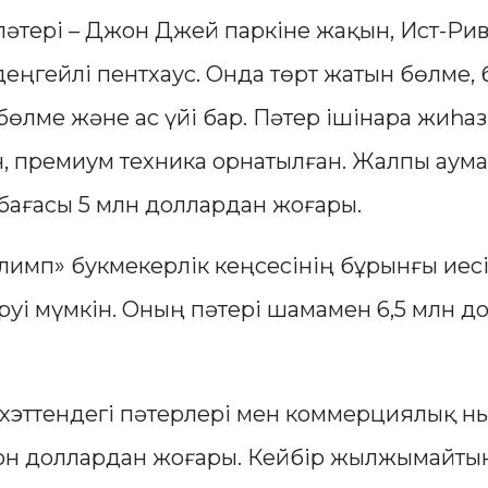
пәтері – Джон Джей паркіне жақын, Ист-Ри
деңгейлі пентхаус. Онда төрт жатын бөлме,
бөлме және ас үйі бар. Пәтер ішінара жиһа
, премиум техника орнатылған. Жалпы аума
бағасы 5 млн доллардан жоғары.
Олимп» букмекерлік кеңсесінің бұрынғы иес
руі мүмкін. Оның пәтері шамамен 6,5 млн д
эттендегі пәтерлері мен коммерциялық 
он доллардан жоғары. Кейбір жылжымайтын