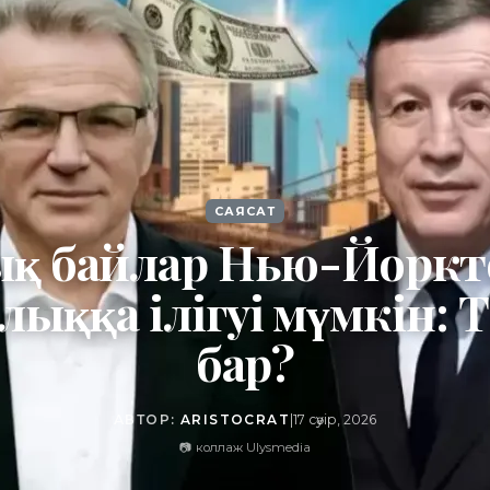
САЯСАТ
қ байлар Нью-Йоркте
лыққа ілігуі мүмкін: Т
бар?
АВТОР:
ARISTOCRAT
|
17 сәуір, 2026
📷 коллаж Ulysmedia