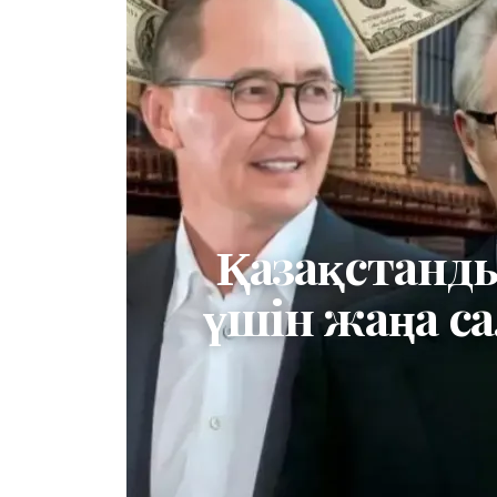
Қазақстанды
үшін жаңа са