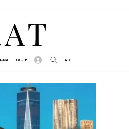
I-NA
Тағы ▾
RU