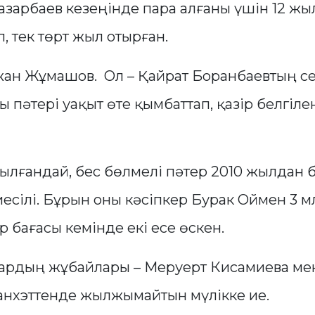
азарбаев кезеңінде пара алғаны үшін 12 жыл
, тек төрт жыл отырған.
жан Жұмашов. Ол – Қайрат Боранбаевтың се
 пәтері уақыт өте қымбаттап, қазір белгіл
ылғандай, бес бөлмелі пәтер 2010 жылдан 
есілі. Бұрын оны кәсіпкер Бурак Оймен 3 м
ір бағасы кемінде екі есе өскен.
рдың жұбайлары – Меруерт Кисамиева ме
нхэттенде жылжымайтын мүлікке ие.