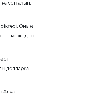
ға сотталып,
ріктесі. Оның
енген межеден
бері
лн долларға
н Алуа