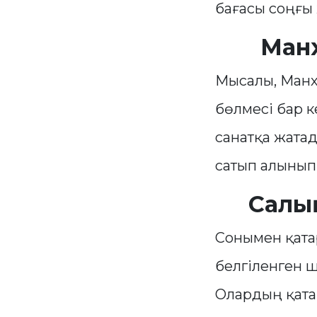
бағасы соңғы
Манх
Мысалы, Манхэ
бөлмесі бар 
санатқа жата
сатып алынып
Салық
Сонымен қата
белгіленген ш
Олардың қата