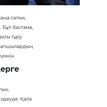
жаңа салық
.
. Бұл бастама,
ақты тұру
арапшылардың
үмкін.
дерге
алық
здеуде. Қала