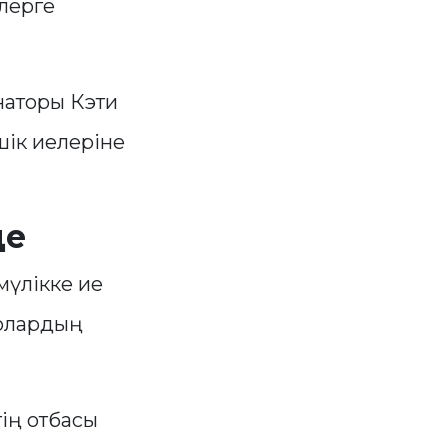
рлерге
наторы Кэти
шік иелеріне
де
мүлікке ие
Солардың
ің отбасы