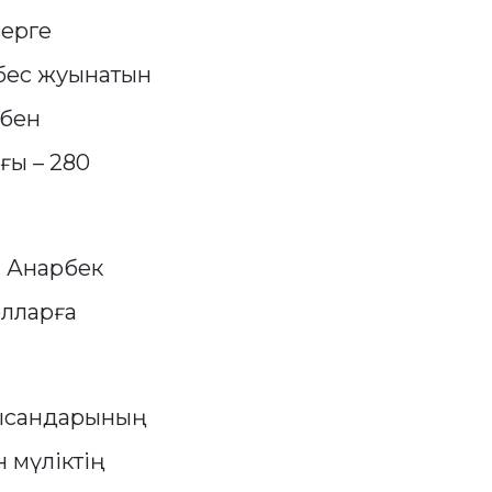
верге
 бес жуынатын
збен
ғы – 280
і Анарбек
олларға
нысандарының
 мүліктің