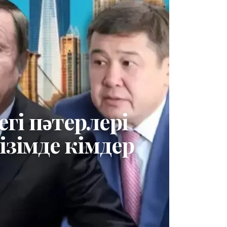
гі пәтерлері
ізімде кімдер