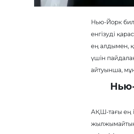
Нью-Йорк бил
енгізуді қар
ең алдымен, қ
үшін пайдала
айтуынша, мұн
Нью-
АҚШ-тағы ең і
жылжымайтын 