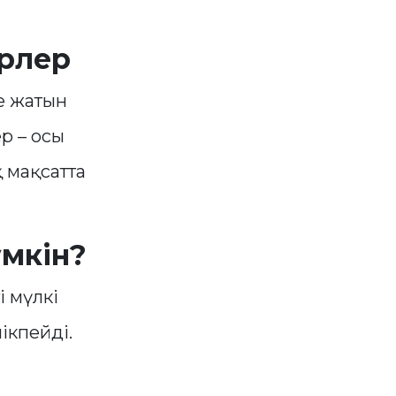
ерлер
е жатын
р – осы
 мақсатта
үмкін?
 мүлкі
ікпейді.