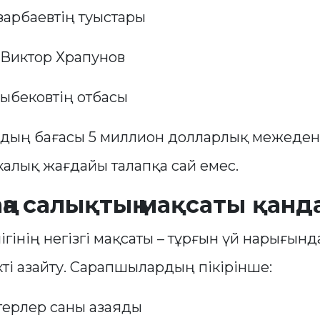
зарбаевтің туыстары
 Виктор Храпунов
ыбековтің отбасы
дың бағасы 5 миллион долларлық межеден
калық жағдайы талапқа сай емес.
ңа салықтың мақсаты қанд
гінің негізгі мақсаты – тұрғын үй нарығынд
кті азайту. Сарапшылардың пікірінше:
терлер саны азаяды