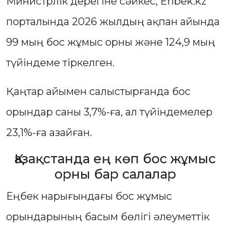
Министрлік дерегіне сәйкес, Enbek.kz
порталында 2026 жылдың ақпан айында
99 мың бос жұмыс орны және 124,9 мың
түйіндеме тіркелген.
Қаңтар айымен салыстырғанда бос
орындар саны 3,7%-ға, ал түйіндемелер
23,1%-ға азайған.
Қазақстанда ең көп бос жұмыс
орны бар салалар
Еңбек нарығындағы бос жұмыс
орындарының басым бөлігі әлеуметтік