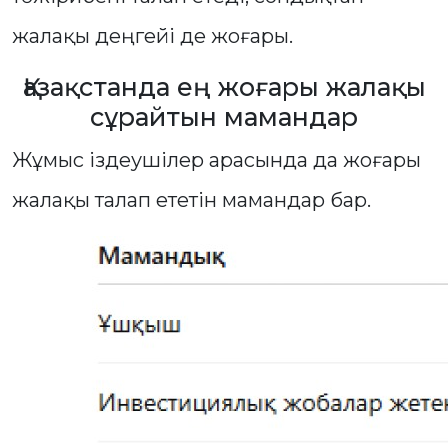
жалақы деңгейі де жоғары.
Қазақстанда ең жоғары жалақы
сұрайтын мамандар
Жұмыс іздеушілер арасында да жоғары
жалақы талап ететін мамандар бар.