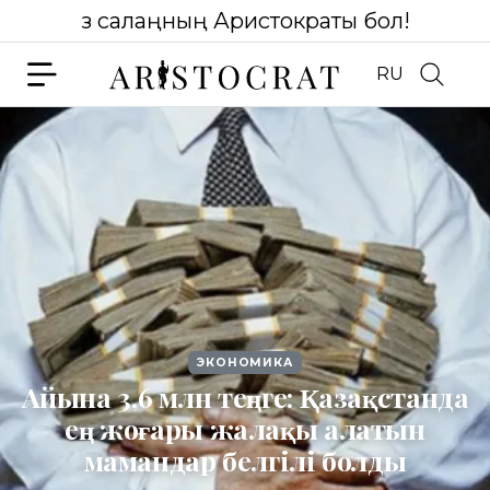
Өз салаңның Аристократы бол!
RU
ЭКОНОМИКА
Айына 3,6 млн теңге: Қазақстанда
ең жоғары жалақы алатын
мамандар белгілі болды