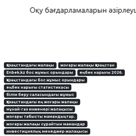
Қазақстандағы жалақы
жоғары жалақы Қазақстан
Enbek.kz бос жұмыс орындары
еңбек нарығы 2026.
Қазақстандағы бос жұмыс орындары
еңбек нарығы статистикасы
білім беру саласындағы жұмыс
Қазақстандағы ең жоғары жалақы
мұнай-газ инженері жалақысы
жоғары табысты мамандықтар.
жоғары жалақы сұрайтын мамандар
инвестициялық менеджер жалақысы