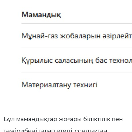
Бұл мамандықтар жоғары біліктілік пен
тәжірибені талап етеді, сондықтан