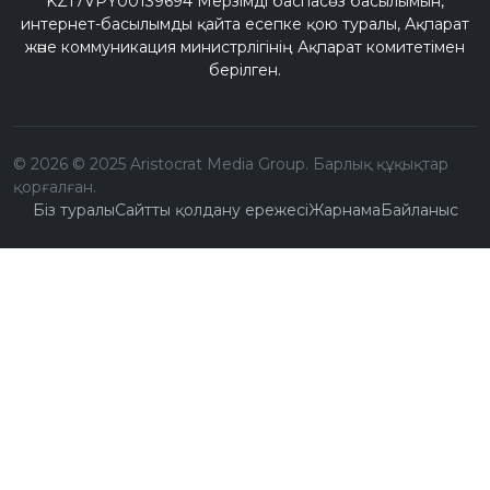
KZ17VPY00139694 Мерзімді баспасөз басылымын,
интернет-басылымды қайта есепке қою туралы, Ақпарат
және коммуникация министрлігінің Ақпарат комитетімен
берілген.
©
2026
© 2025 Aristocrat Media Group. Барлық құқықтар
қорғалған.
Біз туралы
Сайтты қолдану ережесі
Жарнама
Байланыс