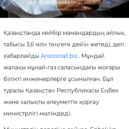
АВТОР:
ARISTOCRAT
|
11 наурыз, 2026
ашық дереккөзден алынды
Қазақстанда кейбір мамандардың айлық
табысы 3,6 млн теңгеге дейін жетеді, деп
хабарлайды
Aristocrat.biz.
. Мұндай
жалақы мұнай-газ саласындағы жоғары
білікті инженерлерге ұсынылған. Бұл
туралы Қазақстан Республикасы Еңбек
және халықты әлеуметтік қорғау
министрлігі мәлімдеді.