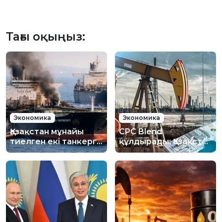
Тағы оқыңыз:
Экономика
Экономика
Қазақстан мұнайы
CPC Blend
тиелген екі танкерге
құлдырады: Қазақстан
шабуыл жасалды:
мұнайы наурыздан
Министрліктер не
бергі ең төменгі
дейді?
бағаға түсті