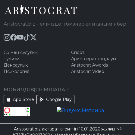
Aristocrat.biz - еліміздегі бизнес-элитаның мінбері
Сән мен сұлулық
Спорт
Туризм
Аристократ таңдауы
Денсаулық
Aristocrat Awords
Психология
Aristocrat Video
МОБИЛДІ ҚОСЫМШАЛАР
App Store
Google Play
Aristocrat.biz ақпарат агенттігі 16.01.2026 жылғы №