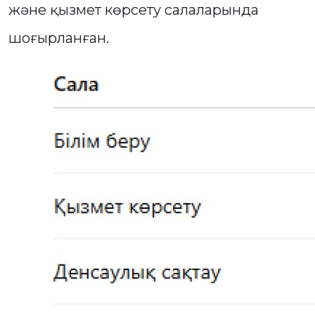
және қызмет көрсету салаларында
шоғырланған.