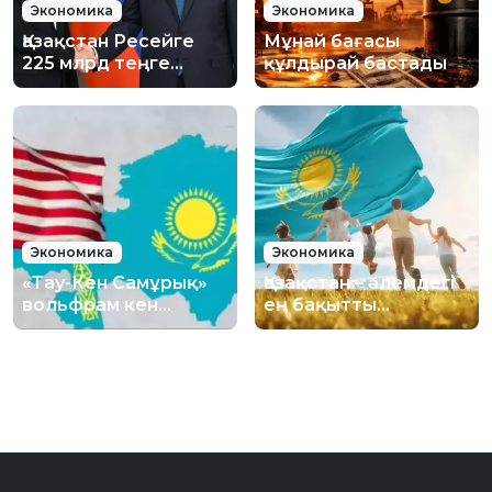
Экономика
Экономика
Қазақстан Ресейге
Мұнай бағасы
225 млрд теңге
құлдырай бастады
қарыз береді
Экономика
Экономика
«Тау-Кен Самұрық»
Қазақстан – әлемдегі
вольфрам кен
ең бақытты
орнындағы 70%
елдердің тізімінде
үлесін америкалық
33-орынға көтерілді
инвесторға сатты