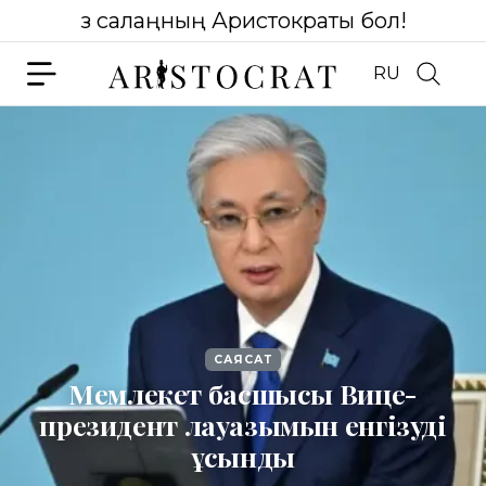
Өз салаңның Аристократы бол!
RU
САЯСАТ
Мемлекет басшысы Вице-
президент лауазымын енгізуді
ұсынды