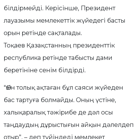
білдірмейді. Керісінше, Президент
лауазымы мемлекеттік жүйедегі басты
орын ретінде сақталады.
Тоқаев Қазақстанның президенттік
республика ретінде табысты дами
беретініне сенім білдірді.
“Өзін толық ақтаған бұл саяси жүйеден
бас тартуға болмайды. Оның үстіне,
халықаралық тәжірибе де дәл осы
таңдаудың дұрыстығын айқын дәлелдеп
отыр”, – деп түйіндеді мемлекет