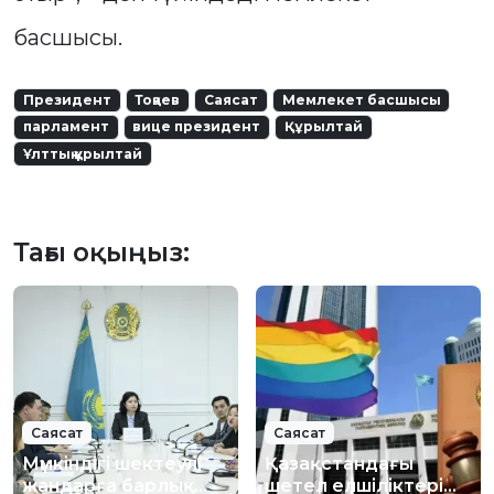
басшысы.
Президент
Тоқаев
Саясат
Мемлекет басшысы
парламент
вице президент
Құрылтай
Ұлттық құрылтай
Тағы оқыңыз:
Саясат
Саясат
Мүмкіндігі шектеулі
Қазақстандағы
жандарға барлық
шетел елшіліктері