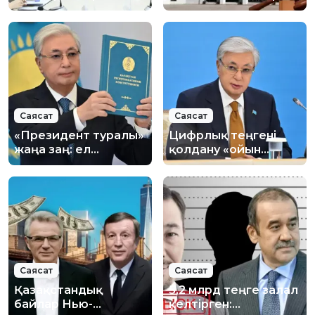
мүмкіндіктер
ЛГБТ
қарастырылады
қауымдастығын
қолдап мәлімдеме
жасады
Саясат
Саясат
«Президент туралы»
Цифрлық теңгені
жаңа заң: ел
қолдану «ойын
билігінде не
ережесін» өзгертеді
өзгереді?
– президент
Саясат
Саясат
Қазақстандық
5,2 млрд теңге залал
байлар Нью-
келтірген: