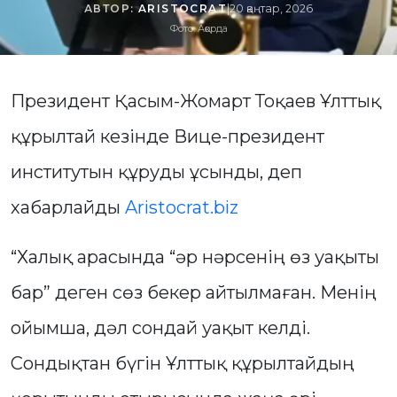
АВТОР:
ARISTOCRAT
|
20 қаңтар, 2026
Фото: Ақорда
Президент Қасым-Жомарт Тоқаев Ұлттық
құрылтай кезінде Вице-президент
институтын құруды ұсынды, деп
хабарлайды
Aristocrat.biz
“Халық арасында “әр нәрсенің өз уақыты
бар” деген сөз бекер айтылмаған. Менің
ойымша, дәл сондай уақыт келді.
Сондықтан бүгін Ұлттық құрылтайдың