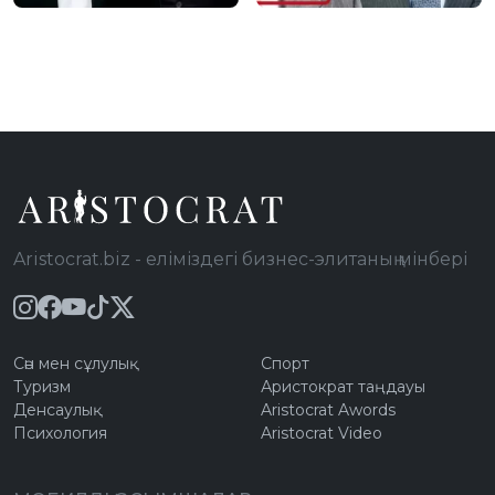
Йорктегі пәтерлері
Мәсімовтың экс-
үшін жаңа салыққа
күйеубаласының
ілігуі мүмкін: Тізімде
үстінен тергеу жүріп
кімдер бар?
жатыр
Aristocrat.biz - еліміздегі бизнес-элитаның мінбері
Сән мен сұлулық
Спорт
Туризм
Аристократ таңдауы
Денсаулық
Aristocrat Awords
Психология
Aristocrat Video