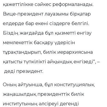
қажеттілікке сәйкес реформаланады.
Вице-президент лауазымы бірқатар
елдерде бар екені сіздерге белгілі.
Біздің жағдайда бұл қызметті енгізу
мемлекеттік басқару үдерісін
тұрақтандырып, билік иерархиясына
қатысты түпкілікті айқындық енгізеді”, –
деді президент.
Оның айтуынша, бұл конституциялық
жаңашылдық президенттік билік
институтының әлсіреуі дегенді