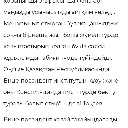
қорытынды отырысында жаңа әрі
маңызды ұсынысымды айтқым келеді.
Мен ұсынып отырған бұл жаңашылдық
соңғы бірнеше жыл бойы жүйелі түрде
қалыптастырып келген бүкіл саяси
құрылымды табиғи түрде түйіндейді.
Әңгіме Қазақстан Республикасында
Вице-президент институтын құру және
оны Конституцияда тиісті түрде бекіту
туралы болып отыр”, – деді Тоқаев.
Вице-президент қалай тағайындалады