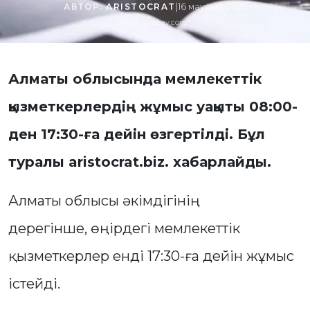
АВТОР:
ARISTOCRAT
|
16 маусым, 2025
Фото: pixabay.com*
Алматы облысында мемлекеттік
қызметкерлердің жұмыс уақыты 08:00-
ден 17:30-ға дейін өзгертілді. Бұл
туралы aristocrat.biz. хабарлайды.
Алматы облысы әкімдігінің
дерегінше, өңірдегі мемлекеттік
қызметкерлер енді 17:30-ға дейін жұмыс
істейді.