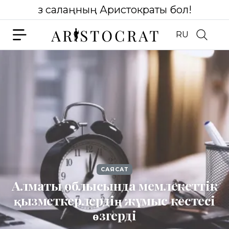
Өз салаңның Аристократы бол!
RU
САЯСАТ
Алматы облысында мемлекеттік
қызметкерлердің жұмыс кестесі
өзгерді