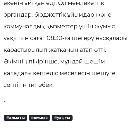
екенін айтқан еді. Ол мемлекеттік
органдар, бюджеттік ұйымдар және
коммуналдық қызметтер үшін жұмыс
уақытын сағат 08:30-ға шегеру нұсқалары
қарастырылып жатқанын атап өтті.
Әкімнің пікірінше, мұндай шешім
қаладағы кептеліс мәселесін шешуге
септігін тигізбек.
-
#алматы
#жұмыс
#уақыты