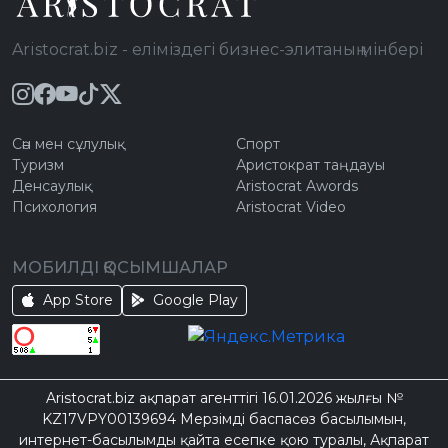
Aristocrat.biz - еліміздегі бизнес-элитаның мінбері
Сән мен сұлулық
Спорт
Туризм
Аристократ таңдауы
Денсаулық
Aristocrat Awords
Психология
Aristocrat Video
МОБИЛДІ ҚОСЫМШАЛАР
App Store
Google Play
Aristocrat.biz ақпарат агенттігі 16.01.2026 жылғы №
KZ17VPY00139694 Мерзімді баспасөз басылымын,
интернет-басылымды қайта есепке қою туралы, Ақпарат