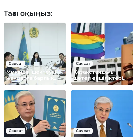
Тағы оқыңыз:
Саясат
Саясат
Мүмкіндігі шектеулі
Қазақстандағы
жандарға барлық
шетел елшіліктері
мүмкіндіктер
ЛГБТ
қарастырылады
қауымдастығын
қолдап мәлімдеме
жасады
Саясат
Саясат