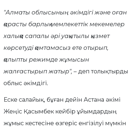
"Алматы облысының әкімдігі және оған
қарасты барлық мемлекеттік мекемелер
халыққа сапалы әрі уақытылы қызмет
көрсетуді қамтамасыз ете отырып,
қалыпты режимде жұмысын
жалғастырып жатыр",
– деп толықтырды
облыс әкімдігі.
Еске салайық, бұған дейін Астана әкімі
Жеңіс Қасымбек кейбір ұйымдардың
жұмыс кестесіне өзгеріс енгізілуі мүмкін