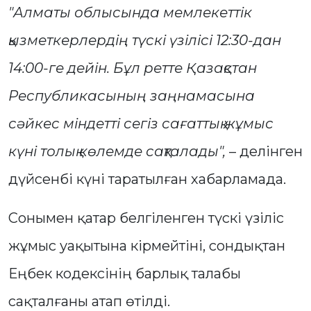
"Алматы облысында мемлекеттік
қызметкерлердің түскі үзілісі 12:30-дан
14:00-ге дейін. Бұл ретте Қазақстан
Республикасының заңнамасына
сәйкес міндетті сегіз сағаттық жұмыс
күні толық көлемде сақталады",
– делінген
дүйсенбі күні таратылған хабарламада.
Сонымен қатар белгіленген түскі үзіліс
жұмыс уақытына кірмейтіні, сондықтан
Еңбек кодексінің барлық талабы
сақталғаны атап өтілді.