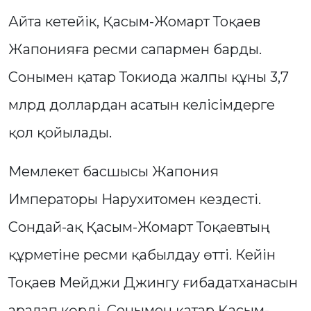
Айта кетейік, Қасым-Жомарт Тоқаев
Жапонияға ресми сапармен барды.
Сонымен қатар Токиода жалпы құны 3,7
млрд доллардан асатын келісімдерге
қол қойылады.
Мемлекет басшысы Жапония
Императоры Нарухитомен кездесті.
Сондай-ақ Қасым-Жомарт Тоқаевтың
құрметіне ресми қабылдау өтті. Кейін
Тоқаев Мейджи Джингу ғибадатханасын
аралап көрді. Сонымен қатар Қасым-