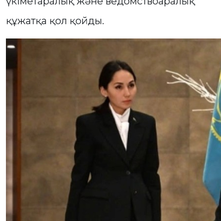
үкіметаралық және ведомствоаралық
құжатқа қол қойды.