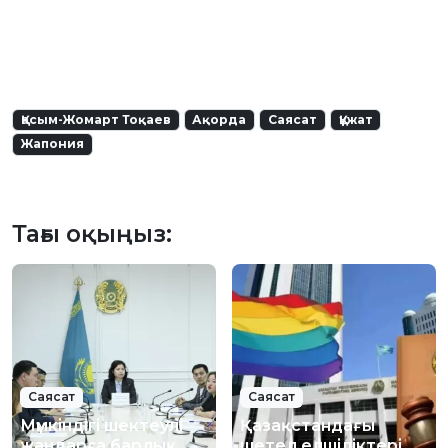
Қасым-Жомарт Тоқаев
Ақорда
Саясат
Құжат
Жапония
Тағы оқыңыз:
Саясат
Саясат
Мүмкіндігі шектеулі
Қазақстандағы
жандарға барлық
шетел елшіліктері