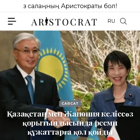
Өз салаңның Аристократы бол!
RU
САЯСАТ
Қазақстан мен Жапония келіссөз
қорытындысында ресми
құжаттарға қол қойды