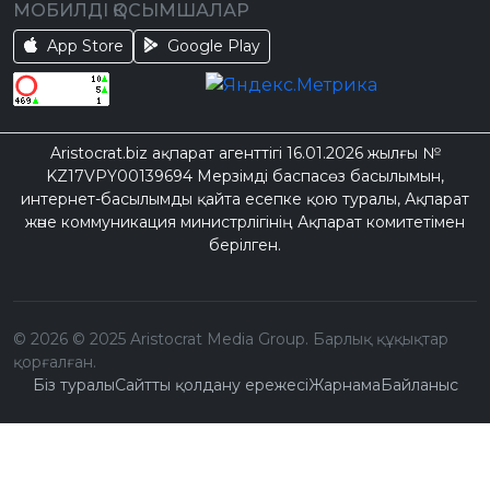
МОБИЛДІ ҚОСЫМШАЛАР
App Store
Google Play
Aristocrat.biz ақпарат агенттігі 16.01.2026 жылғы №
KZ17VPY00139694 Мерзімді баспасөз басылымын,
интернет-басылымды қайта есепке қою туралы, Ақпарат
және коммуникация министрлігінің Ақпарат комитетімен
берілген.
©
2026
© 2025 Aristocrat Media Group. Барлық құқықтар
қорғалған.
Біз туралы
Сайтты қолдану ережесі
Жарнама
Байланыс