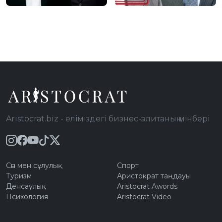
Йорктегі пәтерлері
Мәсімовтың экс-
үшін жаңа салыққа
күйеубаласының
ілігуі мүмкін: Тізімде
үстінен тергеу жүріп
кімдер бар?
жатыр
Aristocrat.biz - еліміздегі бизнес-элитаның мінбері
Сән мен сұлулық
Спорт
Туризм
Аристократ таңдауы
Денсаулық
Aristocrat Awords
Психология
Aristocrat Video