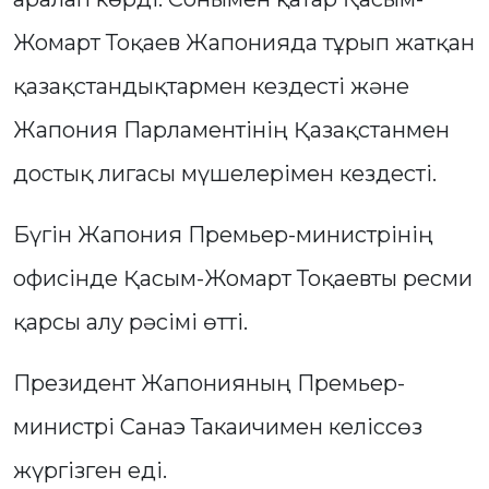
Жомарт Тоқаев Жапонияда тұрып жатқан
қазақстандықтармен кездесті және
Жапония Парламентінің Қазақстанмен
достық лигасы мүшелерімен кездесті.
Бүгін Жапония Премьер-министрінің
офисінде Қасым-Жомарт Тоқаевты ресми
қарсы алу рәсімі өтті.
Президент Жапонияның Премьер-
министрі Санаэ Такаичимен келіссөз
жүргізген еді.