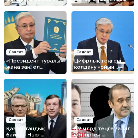
мүмкіндіктер
ЛГБТ
қарастырылады
қауымдастығын
қолдап мәлімдеме
жасады
Саясат
Саясат
«Президент туралы»
Цифрлық теңгені
жаңа заң: ел
қолдану «ойын
билігінде не
ережесін» өзгертеді
өзгереді?
– президент
Саясат
Саясат
Қазақстандық
5,2 млрд теңге залал
байлар Нью-
келтірген: