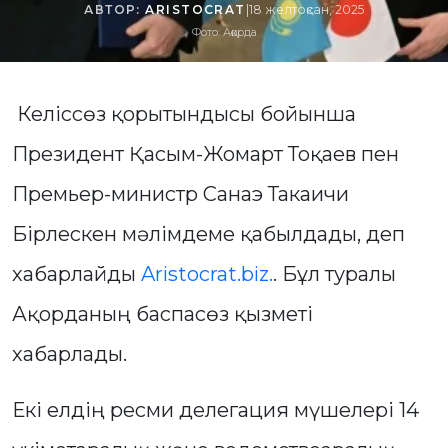
АВТОР:
ARISTOCRAT
|
18 желтоқсан, 2025
Фото: Ақорда
Келіссөз қорытындысы бойынша
Президент Қасым-Жомарт Тоқаев пен
Премьер-министр Санаэ Такаичи
Бірлескен мәлімдеме қабылдады, деп
хабарлайды
Aristocrat.biz.
. Бұл туралы
Ақорданың баспасөз қызметі
хабарлады.
Екі елдің ресми делегация мүшелері 14