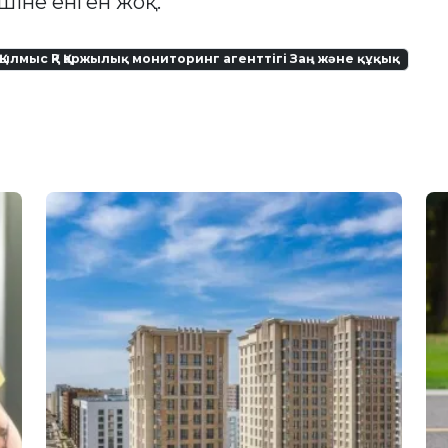
шіне енген жоқ.
Қылмыс ҚР Қаржылық мониторинг агенттігі Заң және құқық