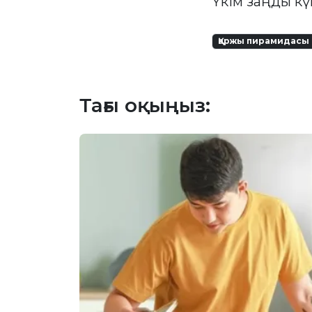
Үкім заңды кү
Қаржы пирамидасы 
Тағы оқыңыз: