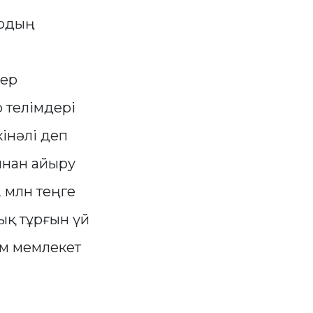
ардың
лер
 телімдері
кінәлі деп
ынан айыру
 млн теңге
лық тұрғын үй
ым мемлекет