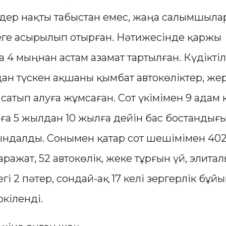
дер нақты табыстан емес, жаңа салымшыл
еге асырылып отырған. Нәтижесінде қаржы
4 мыңнан астам азамат тартылған. Күдікті
н түскен ақшаны қымбат автокөліктер, жер
сатып алуға жұмсаған. Сот үкімімен 9 адам 
рға 5 жылдан 10 жылға дейін бас бостандығ
ындалды. Сонымен қатар сот шешімімен 402
аражат, 52 автокөлік, жеке тұрғын үй, элита
і 2 пәтер, сондай-ақ 17 келі зергерлік бұй
кіленді.