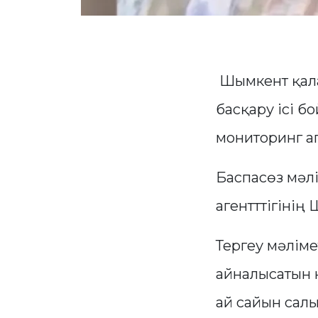
Шымкент қала
басқару ісі 
мониторинг аг
Баспасөз мәл
агентттігінің
Тергеу мәліме
айналысатын 
ай сайын сал