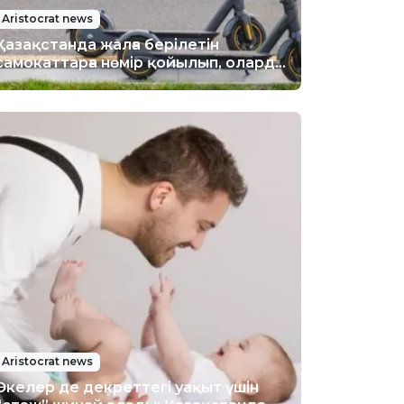
Aristocrat news
Қазақстанда жалға берілетін
самокаттарға нөмір қойылып, оларды
сақтандыру міндетті болады
Aristocrat news
Әкелер де декреттегі уақыт үшін