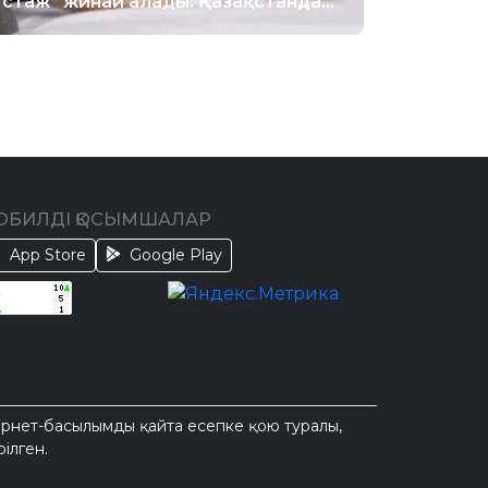
“стаж” жинай алады: Қазақстанда
өзгеріс ұсынылды
ОБИЛДІ ҚОСЫМШАЛАР
App Store
Google Play
тернет-басылымды қайта есепке қою туралы,
ілген.