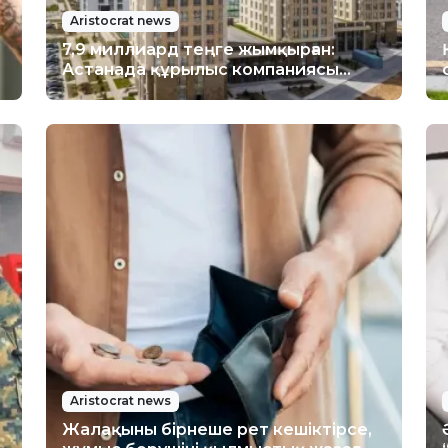
Aristocrat news
7,9 миллиард теңге жымқырған:
Астанада құрылыс компаниясы
өкілдері қамауға алынды
Aristocrat news
Жалақыны бірнеше рет кешіктірсе,