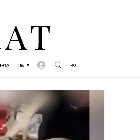
I-NA
Тағы ▾
RU