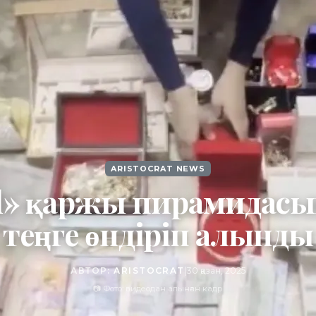
ARISTOCRAT NEWS
ld» қаржы пирамидасы
теңге өндіріп алынды
АВТОР:
ARISTOCRAT
|
30 қазан, 2025
📷 Фото: видеодан алынған кадр