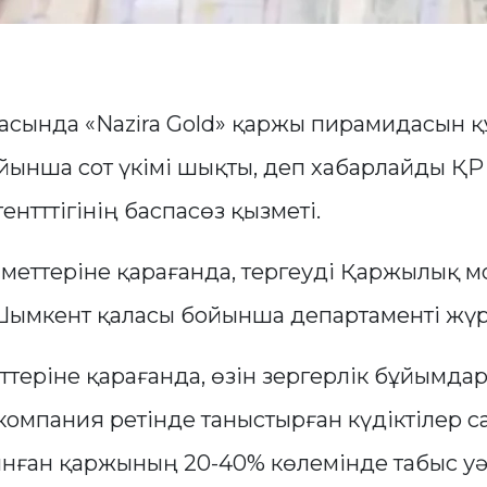
сында «Nazira Gold» қаржы пирамидасын қ
бойынша сот үкімі шықты, деп хабарлайды 
ентттігінің баспасөз қызметі.
іметтеріне қарағанда, тергеуді Қаржылық 
 Шымкент қаласы бойынша департаменті жүрг
ттеріне қарағанда, өзін зергерлік бұйымда
компания ретінде таныстырған күдіктілер
ынған қаржының 20-40% көлемінде табыс уә