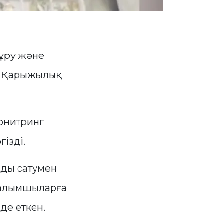
ұру және
ҚР Қарыжылық
монитринг
ізді.
рды сатумен
 салымшыларға
де еткен.