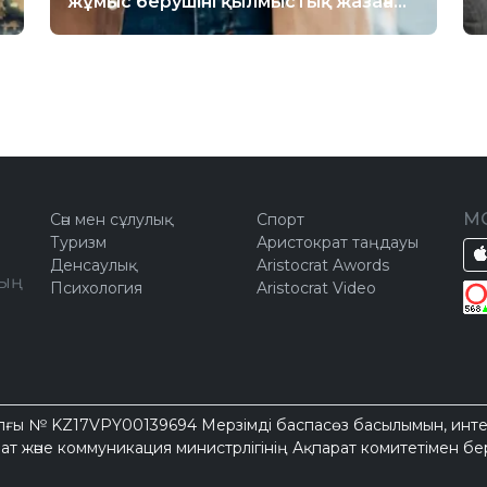
жұмыс берушіні қылмыстық жазаға
тартуға бола ма
М
Сән мен сұлулық
Спорт
Туризм
Аристократ таңдауы
Денсаулық
Aristocrat Awords
ың
Психология
Aristocrat Video
026 жылғы № KZ17VPY00139694 Мерзімді баспасөз басылымын, ин
ат және коммуникация министрлігінің Ақпарат комитетімен бер