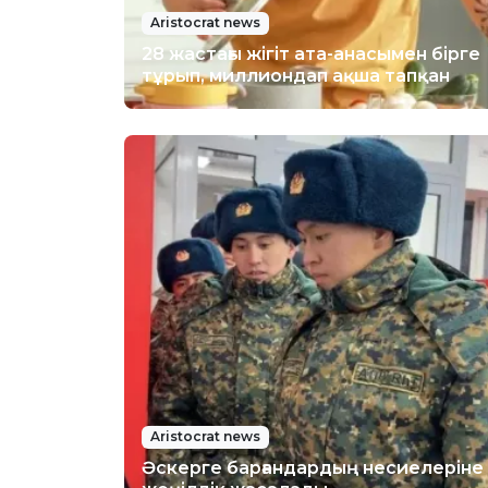
Aristocrat news
28 жастағы жігіт ата-анасымен бірге
тұрып, миллиондап ақша тапқан
Aristocrat news
Әскерге барғандардың несиелеріне