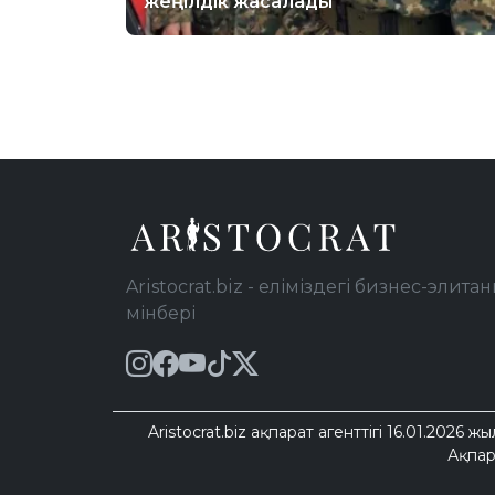
жеңілдік жасалады
Aristocrat.biz - еліміздегі бизнес-элитан
мінбері
Aristocrat.biz ақпарат агенттігі 16.01.2
Ақпар