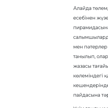
Алайда төлем
есебінен жүз
пирамидасына 
салымшыларда
мен пәтерлер 
танылып, ола
жазасы тағай
көлеміндегі қ
кешендеріндег
пайдасына тәр