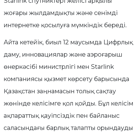
Starlink спутниктері желісі арқылы
жоғары жылдамдықты және сенімді
интернетке қосылуға мүмкіндік береді.
Айта кетейік, биыл 12 маусымда Цифрлық
даму, инновациялар және аэроғарыш
өнеркәсібі министрлігі мен Starlink
компаниясы қызмет көрсету барысында
Қазақстан заңнамасын толық сақтау
жөнінде келісімге қол қойды. Бұл келісім
ақпараттық қауіпсіздік пен байланыс
саласындағы барлық талапты орындауды