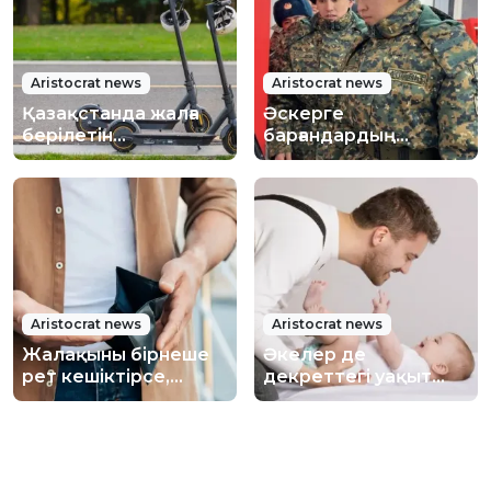
Aristocrat news
Aristocrat news
Қазақстанда жалға
Әскерге
берілетін
барғандардың
самокаттарға нөмір
несиелеріне
қойылып, оларды
жеңілдік жасалады
сақтандыру міндетті
болады
Aristocrat news
Aristocrat news
Жалақыны бірнеше
Әкелер де
рет кешіктірсе,
декреттегі уақыт
жұмыс берушіні
үшін “стаж” жинай
қылмыстық жазаға
алады: Қазақстанда
тартуға бола ма
өзгеріс ұсынылды