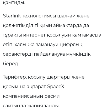
қамтиды.
Starlink технологиясы шалғай және
қолжетімділігі қиын аймақтарда да
тұрақты интернет қосылуын қамтамасыз
етіп, халыққа заманауи цифрлық
сервистерді пайдалануға мүмкіндік
береді.
Тарифтер, қосылу шарттары және
қосымша ақпарат SpaceX
компаниясының ресми
сайтында жарияланды.