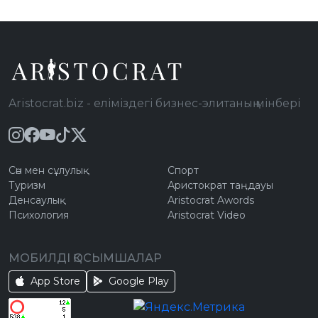
Aristocrat.biz - еліміздегі бизнес-элитаның мінбері
Сән мен сұлулық
Спорт
Туризм
Аристократ таңдауы
Денсаулық
Aristocrat Awords
Психология
Aristocrat Video
МОБИЛДІ ҚОСЫМШАЛАР
App Store
Google Play