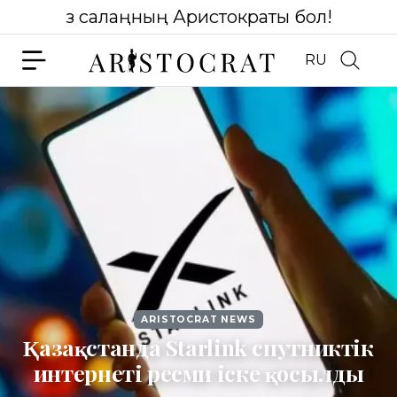
Өз салаңның Аристократы бол!
RU
ARISTOCRAT NEWS
Қазақстанда Starlink спутниктік
интернеті ресми іске қосылды