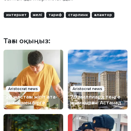
интернет
желі
тариф
старлинк
ғаламтор
Тағы оқыңыз:
Aristocrat news
Aristocrat news
28 жастағы жігіт ата-
7,9 миллиард теңге
анасымен бірге
жымқырған: Астанада
тұрып, миллиондап
құрылыс
ақша тапқан
компаниясы өкілдері
қамауға алынды