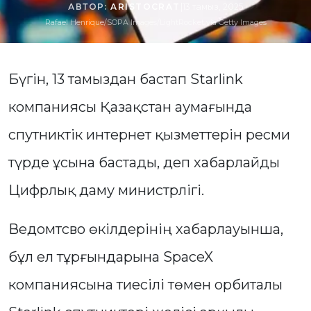
АВТОР:
ARISTOCRAT
|
13 тамыз, 2025
Rafael Henrique/SOPA Images/LightRocket via Getty Images
Бүгін, 13 тамыздан бастап Starlink
компаниясы Қазақстан аумағында
спутниктік интернет қызметтерін ресми
түрде ұсына бастады, деп хабарлайды
Цифрлық даму министрлігі.
Ведомтсво өкілдерінің хабарлауынша,
бұл ел тұрғындарына SpaceX
компаниясына тиесілі төмен орбиталы