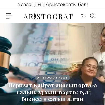
Өз салаңның Аристократы бол!
RU
ARISTOCRAT NEWS
Перизат Қайрат анасын ортаға
салып, 23 млн теңгеге гүл
бизнесін сатып алған