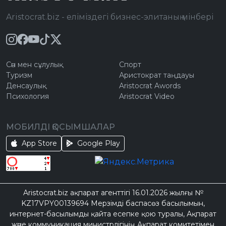
Aristocrat.biz - еліміздегі бизнес-элитаның мінбері
Сән мен сұлулық
Спорт
Туризм
Аристократ таңдауы
Денсаулық
Aristocrat Awords
Психология
Aristocrat Video
МОБИЛДІ ҚОСЫМШАЛАР
App Store
Google Play
Aristocrat.biz ақпарат агенттігі 16.01.2026 жылғы №
KZ17VPY00139694 Мерзімді баспасөз басылымын,
интернет-басылымды қайта есепке қою туралы, Ақпарат
және коммуникация министрлігінің Ақпарат комитетімен