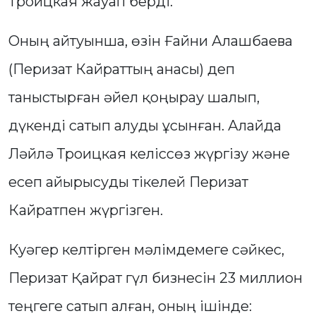
Троицкая жауап берді.
Оның айтуынша, өзін Ғайни Алашбаева
(Перизат Кайраттың анасы) деп
таныстырған әйел қоңырау шалып,
дүкенді сатып алуды ұсынған. Алайда
Ләйлә Троицкая келіссөз жүргізу және
есеп айырысуды тікелей Перизат
Кайратпен жүргізген.
Куәгер келтірген мәлімдемеге сәйкес,
Перизат Қайрат гүл бизнесін 23 миллион
теңгеге сатып алған, оның ішінде: