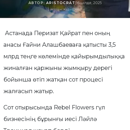
АВТОР:
ARISTOCRAT
|
16 шілде, 2025
Коллаж: Kazinform
Астанада Перизат Қайрат пен оның
анасы Ғайни Алашбаеваға қатысты 3,5
млрд теңге көлемінде қайырымдылыққа
жиналған қаржыны жымқыру дерегі
бойынша өтіп жатқан сот процесі
жалғасып жатыр.
Сот отырысында Rebel Flowers гүл
бизнесінің бұрынғы иесі Ләйлә