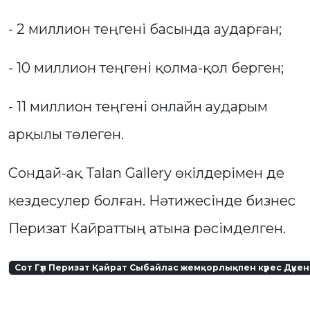
- 2 миллион теңгені басында аударған;
- 10 миллион теңгені қолма-қол берген;
- 11 миллион теңгені онлайн аударым
арқылы төлеген.
Сондай-ақ Talan Gallery өкілдерімен де
кездесулер болған. Нәтижесінде бизнес
Перизат Кайраттың атына рәсімделген.
Сот Гүл Перизат Қайрат Сыбайлас жемқорлықпен күрес Дүкен