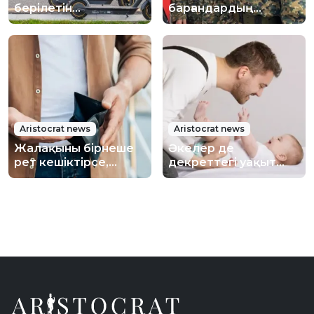
берілетін
барғандардың
самокаттарға нөмір
несиелеріне
қойылып, оларды
жеңілдік жасалады
сақтандыру міндетті
болады
Aristocrat news
Aristocrat news
Жалақыны бірнеше
Әкелер де
рет кешіктірсе,
декреттегі уақыт
жұмыс берушіні
үшін “стаж” жинай
қылмыстық жазаға
алады: Қазақстанда
тартуға бола ма
өзгеріс ұсынылды