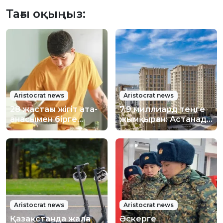
Тағы оқыңыз:
Aristocrat news
Aristocrat news
28 жастағы жігіт ата-
7,9 миллиард теңге
анасымен бірге
жымқырған: Астанада
тұрып, миллиондап
құрылыс
ақша тапқан
компаниясы өкілдері
қамауға алынды
Aristocrat news
Aristocrat news
Қазақстанда жалға
Әскерге