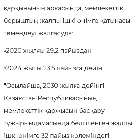
қарқынының арқасында, мемлекеттік
борыштың жалпы ішкі өнімге қатынасы
төмендеуі жалғасуда:
▫️2020 жылғы 29,2 пайыздан
▫️2024 жылы 23,5 пайызға дейін.
"Осылайша, 2030 жылға дейінгі
Қазақстан Республикасының
мемлекеттік қаржысын басқару
тұжырымдамасында белгіленген жалпы
ішкі өнімге 32 пайыз көлеміндегі