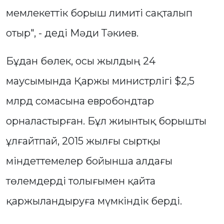
мемлекеттік борыш лимиті сақталып
отыр", - деді Мәди Тәкиев.
Бұдан бөлек, осы жылдың 24
маусымында Қаржы министрлігі $2,5
млрд сомасына евробондтар
орналастырған. Бұл жиынтық борышты
ұлғайтпай, 2015 жылғы сыртқы
міндеттемелер бойынша алдағы
төлемдерді толығымен қайта
қаржыландыруға мүмкіндік берді.