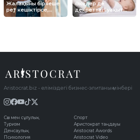
Жалақыны бірнеше
Әкелер де
рет кешіктірсе,
декреттегі уақыт
жұмыс берушіні
үшін “стаж” жинай
қылмыстық жазаға
алады: Қазақстанда
тартуға бола ма
өзгеріс ұсынылды
Aristocrat.biz - еліміздегі бизнес-элитаның мінбері
Сән мен сұлулық
Спорт
Туризм
Аристократ таңдауы
Денсаулық
Aristocrat Awords
Психология
Aristocrat Video