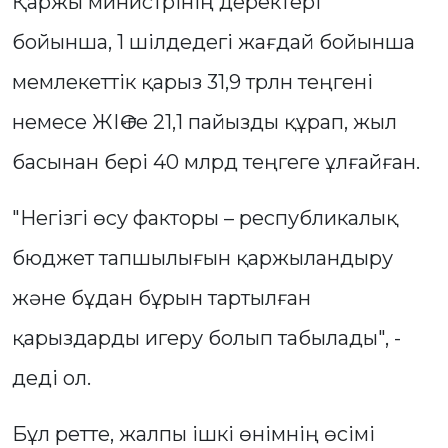
Қаржы министрінің деректері
бойынша, 1 шілдедегі жағдай бойынша
мемлекеттік қарыз 31,9 трлн теңгені
немесе ЖІӨ-ге 21,1 пайызды құрап, жыл
басынан бері 40 млрд теңгеге ұлғайған.
"Негізгі өсу факторы – республикалық
бюджет тапшылығын қаржыландыру
және бұдан бұрын тартылған
қарыздарды игеру болып табылады", -
деді ол.
Бұл ретте, жалпы ішкі өнімнің өсімі