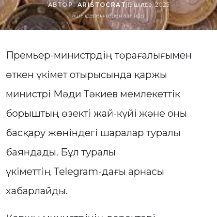
АВТОР:
ARISTOCRAT
|
15 шілде, 2025
ашық дереккөзден алынды
Премьер-министрдің төрағалығымен
өткен үкімет отырысында қаржы
министрі Мәди Тәкиев мемлекеттік
борыштың өзекті жай-күйі және оны
басқару жөніндегі шаралар туралы
баяндады. Бұл туралы
үкіметтің Telegram-дағы арнасы
хабарлайды.