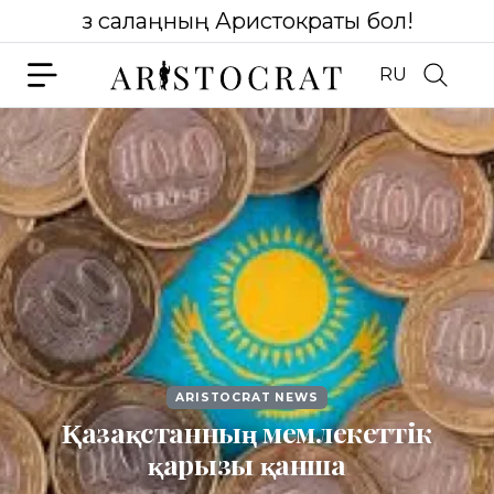
Өз салаңның Аристократы бол!
RU
ARISTOCRAT NEWS
Қазақстанның мемлекеттік
қарызы қанша