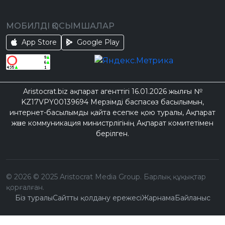
МОБИЛДІ ҚОСЫМШАЛАР
App Store
Google Play
Aristocrat.biz ақпарат агенттігі 16.01.2026 жылғы №
KZ17VPY00139694 Мерзімді баспасөз басылымын,
интернет-басылымды қайта есепке қою туралы, Ақпарат
және коммуникация министрлігінің Ақпарат комитетімен
берілген.
©
2026
© 2025 Aristocrat Media Group. Барлық құқықтар
қорғалған.
Біз туралы
Сайтты қолдану ережесі
Жарнама
Байланыс