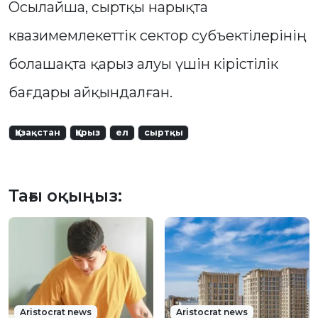
Осылайша, сыртқы нарықта
квазимемлекеттік сектор субъектілерінің
болашақта қарыз алуы үшін кірістілік
бағдары айқындалған.
Қазақстан
Қарыз
ел
сыртқы
Тағы оқыңыз:
Aristocrat news
Aristocrat news