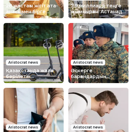
28 жастағы жігіт ата-
7,9 миллиард теңге
анасымен бірге
жымқырған: Астанада
тұрып, миллиондап
құрылыс
ақша тапқан
компаниясы өкілдері
қамауға алынды
Aristocrat news
Aristocrat news
Қазақстанда жалға
Әскерге
берілетін
барғандардың
самокаттарға нөмір
несиелеріне
қойылып, оларды
жеңілдік жасалады
сақтандыру міндетті
болады
Aristocrat news
Aristocrat news