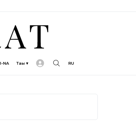
I-NA
Тағы ▾
RU