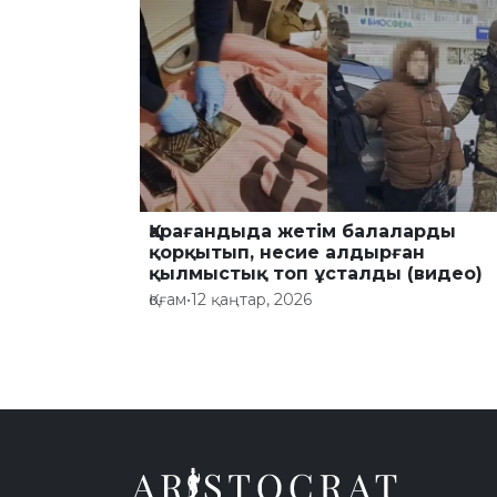
Қарағандыда жетім балаларды
қорқытып, несие алдырған
қылмыстық топ ұсталды (видео)
Қоғам
•
12 қаңтар, 2026