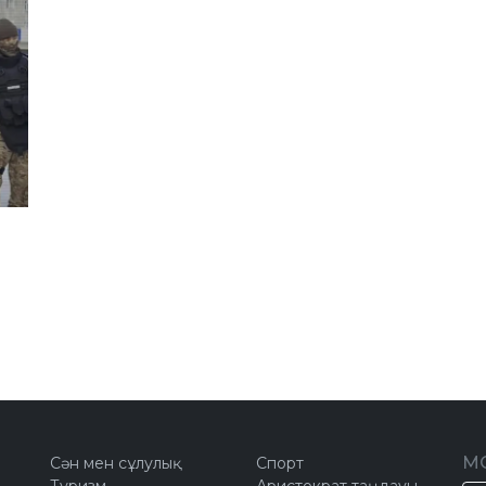
М
Сән мен сұлулық
Спорт
Туризм
Аристократ таңдауы