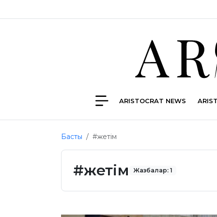
ARISTOCRAT NEWS
ARIS
Басты
#жетім
#жетім
Жазбалар: 1