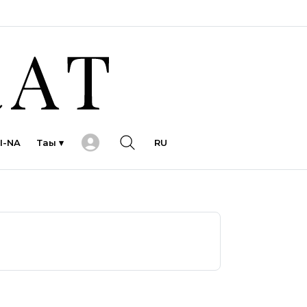
I-NA
Тағы ▾
RU