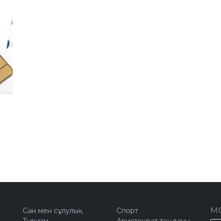
М
Сән мен сұлулық
Спорт
Туризм
Аристократ таңдауы