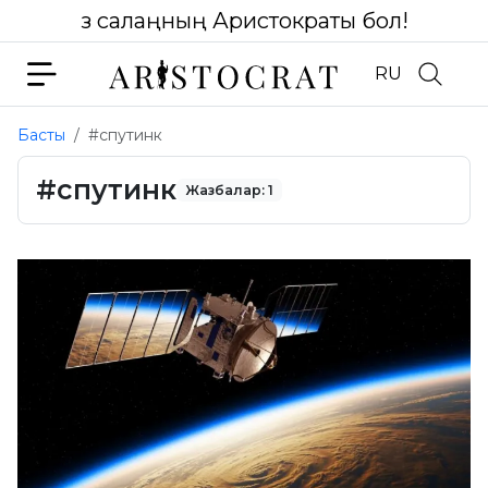
Өз салаңның Аристократы бол!
RU
Басты
#спутинк
#спутинк
Жазбалар: 1