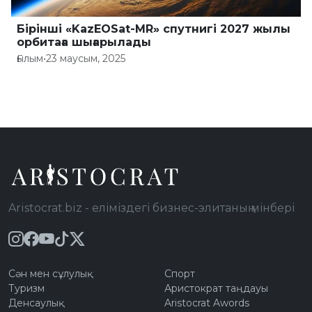
Бірінші «KazEOSat-MR» спутнигі 2027 жылы
орбитаға шығарылады
Ғылым
•
23 маусым, 2025
Aristocrat.biz - еліміздегі бизнес-элитаның мінбері
Сән мен сұлулық
Спорт
Туризм
Аристократ таңдауы
Денсаулық
Aristocrat Awords