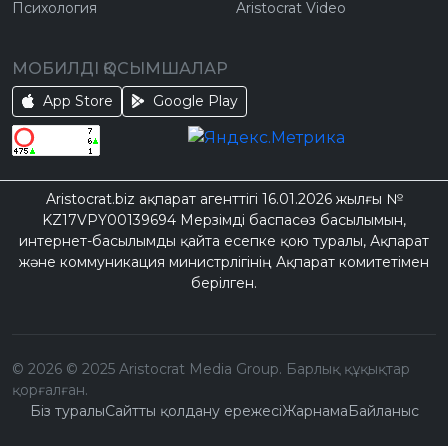
Психология
Aristocrat Video
МОБИЛДІ ҚОСЫМШАЛАР
App Store
Google Play
Aristocrat.biz ақпарат агенттігі 16.01.2026 жылғы №
KZ17VPY00139694 Мерзімді баспасөз басылымын,
интернет-басылымды қайта есепке қою туралы, Ақпарат
және коммуникация министрлігінің Ақпарат комитетімен
берілген.
©
2026
© 2025 Aristocrat Media Group. Барлық құқықтар
қорғалған.
Біз туралы
Сайтты қолдану ережесі
Жарнама
Байланыс