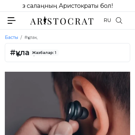
Өз салаңның Аристократы бол!
RU
Басты
#құлақ
#құлақ
Жазбалар: 1