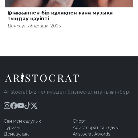
Құлаққаппен бір құлақпен ғана музыка
тыңдау қауіпті
Денсаулық
•
5 қараша, 2025
Aristocrat.biz - еліміздегі бизнес-элитаның мінбері
Сән мен сұлулық
Спорт
Туризм
Аристократ таңдауы
Денсаулық
Aristocrat Awords