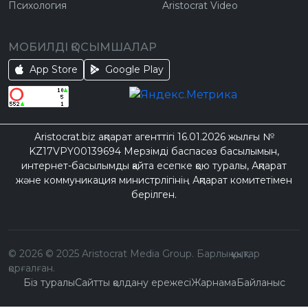
Психология
Aristocrat Video
МОБИЛДІ ҚОСЫМШАЛАР
App Store
Google Play
Aristocrat.biz ақпарат агенттігі 16.01.2026 жылғы №
KZ17VPY00139694 Мерзімді баспасөз басылымын,
интернет-басылымды қайта есепке қою туралы, Ақпарат
және коммуникация министрлігінің Ақпарат комитетімен
берілген.
©
2026
© 2025 Aristocrat Media Group. Барлық құқықтар
қорғалған.
Біз туралы
Сайтты қолдану ережесі
Жарнама
Байланыс