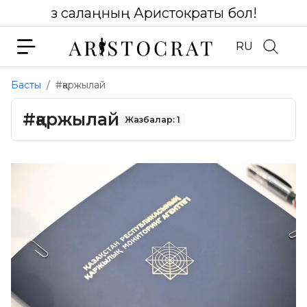
Өз салаңның Аристократы бол!
RU
Басты
#қаржылай
#қаржылай
Жазбалар: 1