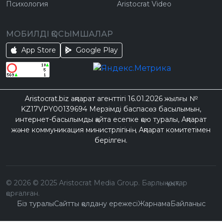
Психология
Aristocrat Video
МОБИЛДІ ҚОСЫМШАЛАР
App Store
Google Play
Aristocrat.biz ақпарат агенттігі 16.01.2026 жылғы №
KZ17VPY00139694 Мерзімді баспасөз басылымын,
интернет-басылымды қайта есепке қою туралы, Ақпарат
және коммуникация министрлігінің Ақпарат комитетімен
берілген.
©
2026
© 2025 Aristocrat Media Group. Барлық құқықтар
қорғалған.
Біз туралы
Сайтты қолдану ережесі
Жарнама
Байланыс