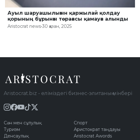
Ауыл шаруашылығын қаржылай қолдау
қорының бұрынғы төрағасы қамауға алынды
Aristocrat news
•
30 қазан, 2025
Aristocrat.biz - еліміздегі бизнес-элитаның мінбері
Сән мен сұлулық
Спорт
Туризм
Аристократ таңдауы
Денсаулық
Aristocrat Awords