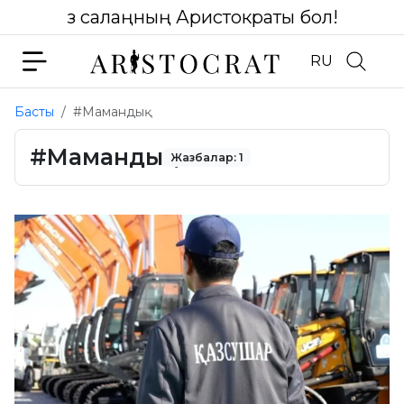
Өз салаңның Аристократы бол!
RU
Басты
#Мамандық
#Мамандық
Жазбалар: 1