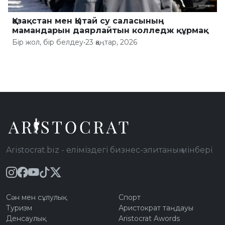
Қазақстан мен Қытай су саласының
мамандарын даярлайтын колледж құрмақ
Бір жол, бір белдеу
•
23 қаңтар, 2026
Aristocrat.biz - еліміздегі бизнес-элитаның мінбері
Сән мен сұлулық
Спорт
Туризм
Аристократ таңдауы
Денсаулық
Aristocrat Awords