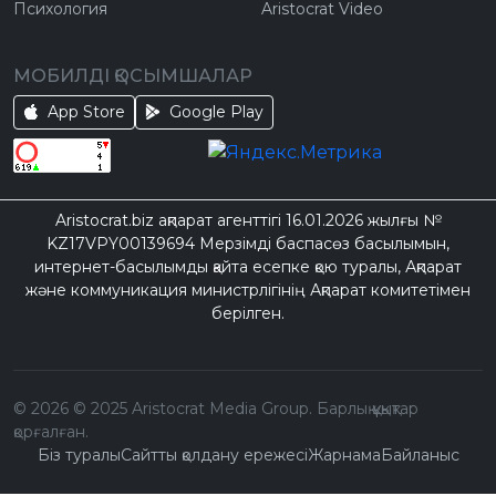
Психология
Aristocrat Video
МОБИЛДІ ҚОСЫМШАЛАР
App Store
Google Play
Aristocrat.biz ақпарат агенттігі 16.01.2026 жылғы №
KZ17VPY00139694 Мерзімді баспасөз басылымын,
интернет-басылымды қайта есепке қою туралы, Ақпарат
және коммуникация министрлігінің Ақпарат комитетімен
берілген.
©
2026
© 2025 Aristocrat Media Group. Барлық құқықтар
қорғалған.
Біз туралы
Сайтты қолдану ережесі
Жарнама
Байланыс