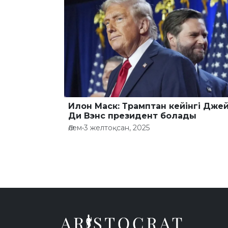
Илон Маск: Трамптан кейінгі Дже
Ди Вэнс президент болады
Әлем
•
3 желтоқсан, 2025