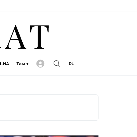
I-NA
Тағы ▾
RU