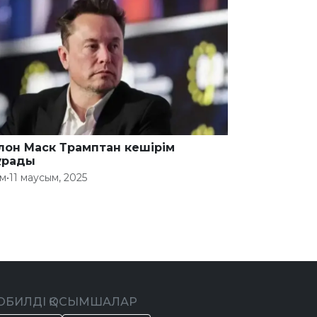
лон Маск Трамптан кешірім
ұрады
ем
•
11 маусым, 2025
ОБИЛДІ ҚОСЫМШАЛАР