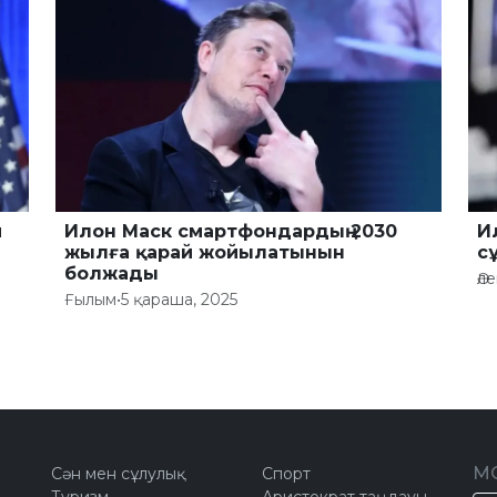
й
Илон Маск смартфондардың 2030
И
жылға қарай жойылатынын
с
болжады
Әл
Ғылым
•
5 қараша, 2025
М
Сән мен сұлулық
Спорт
Туризм
Аристократ таңдауы