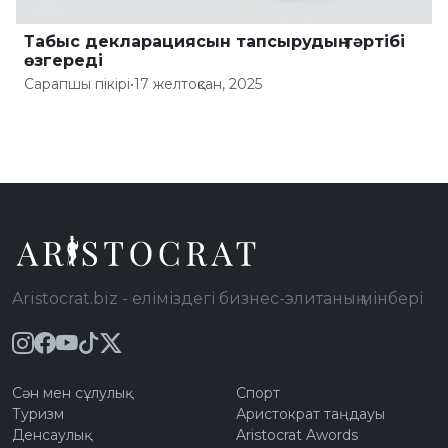
Табыс декларациясын тапсырудың тәртібі
өзгереді
Сарапшы пікірі
•
17 желтоқсан, 2025
Aristocrat.biz - еліміздегі бизнес-элитаның мінбері
Сән мен сұлулық
Спорт
Туризм
Аристократ таңдауы
Денсаулық
Aristocrat Awords