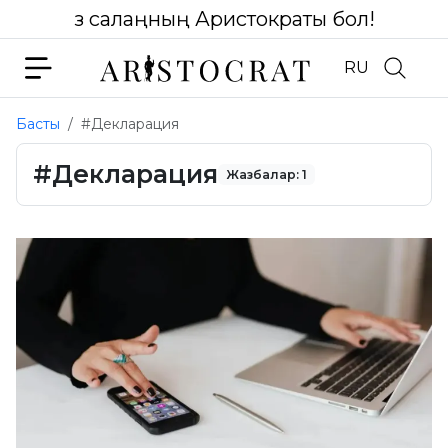
Өз салаңның Аристократы бол!
RU
Басты
#Декларация
#Декларация
Жазбалар: 1