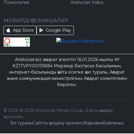
Психология
Aristocrat Video
МОБИЛДІ ҚОСЫМШАЛАР
App Store
Google Play
Aristocrat.biz ақпарат агенттігі 16.01.2026 жылғы №
KZ17VPY00139694 Мерзімді баспасөз басылымын,
интернет-басылымды қайта есепке қою туралы, Ақпарат
және коммуникация министрлігінің Ақпарат комитетімен
берілген.
©
2026
© 2025 Aristocrat Media Group. Барлық құқықтар
қорғалған.
Біз туралы
Сайтты қолдану ережесі
Жарнама
Байланыс