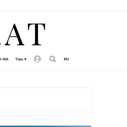
I-NA
Тағы ▾
RU