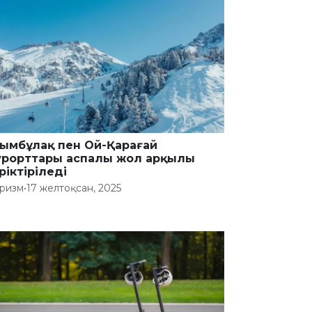
ымбұлақ пен Ой-Қарағай
урорттары аспалы жол арқылы
ріктіріледі
ризм
•
17 желтоқсан, 2025