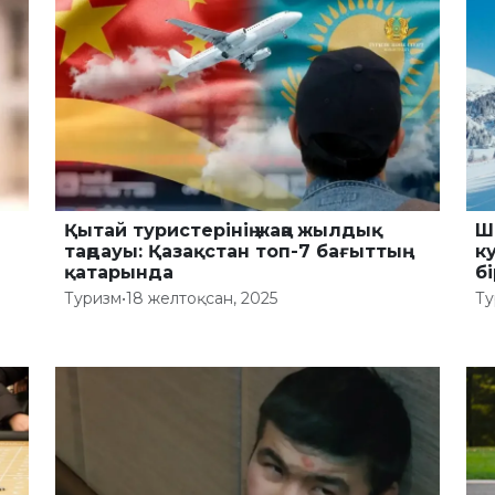
Қытай туристерінің жаңа жылдық
Ш
таңдауы: Қазақстан топ-7 бағыттың
к
қатарында
бі
Туризм
•
18 желтоқсан, 2025
Ту