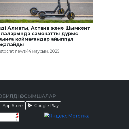
нді Алматы, Астана және Шымкент
алаларында самокатты дұрыс
рынға қоймағандар айыппұл
рқалайды
istocrat news
•
14 маусым, 2025
ОБИЛДІ ҚОСЫМШАЛАР
App Store
Google Play