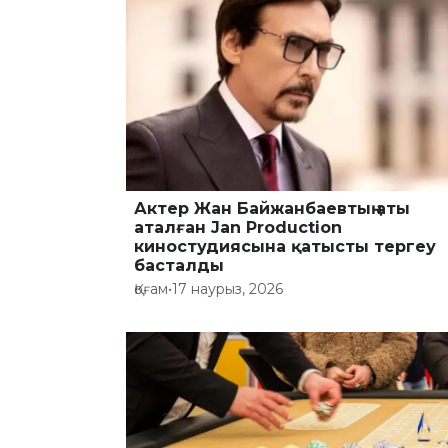
Актер Жан Байжанбаевтың аты
аталған Jan Production
киностудиясына қатысты тергеу
басталды
Қоғам
•
17 наурыз, 2026