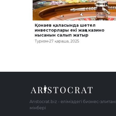
Қонаев қаласында шетел
инвесторлары екі жаңа казино
нысанын салып жатыр
Туризм
•
27 қараша, 2025
Aristocrat.biz - еліміздегі бизнес-элитан
мінбері