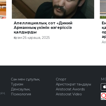
Апелляциялық сот «Дикий
Е
Арманның» үкімін өзгеріссіз
қ
қалдырды
о
а
Қоғам
•
26 қараша, 2025
Ar
М
Сән мен сұлулық
Спорт
Туризм
Аристократ таңдауы
Денсаулық
Aristocrat Awords
ың
Психология
Aristocrat Video