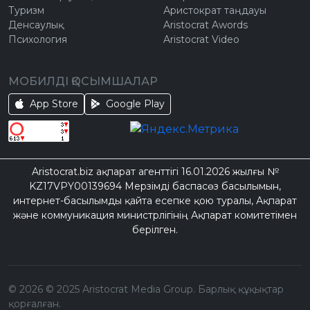
Туризм
Аристократ таңдауы
Денсаулық
Aristocrat Awords
Психология
Aristocrat Video
МОБИЛДІ ҚОСЫМШАЛАР
App Store
Google Play
Aristocrat.biz ақпарат агенттігі 16.01.2026 жылғы №
KZ17VPY00139694 Мерзімді баспасөз басылымын,
интернет-басылымды қайта есепке қою туралы, Ақпарат
және коммуникация министрлігінің Ақпарат комитетімен
берілген.
©
2026
© 2025 Aristocrat Media Group. Барлық құқықтар
қорғалған.