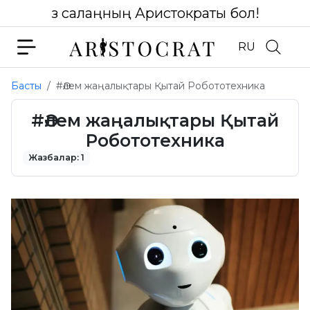
Өз салаңның Аристократы бол!
RU
Басты
#Әлем жаңалықтары Қытай Робототехника
#Әлем жаңалықтары Қытай
Робототехника
Жазбалар: 1