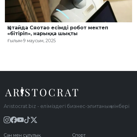
Қытайда Сяотао есімді робот мектеп
«бітіріп», нарыққа шықты
Ғылым
•
9 маусым, 2025
Aristocrat.biz - еліміздегі бизнес-элитаның мінбері
Сән мен сұлулық
Спорт