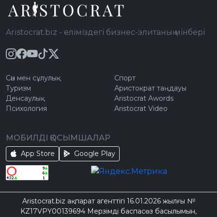
Aristocrat.biz - еліміздегі бизнес-элитаның мінбері
Сән мен сұлулық
Спорт
Туризм
Аристократ таңдауы
Денсаулық
Aristocrat Awords
Психология
Aristocrat Video
МОБИЛДІ ҚОСЫМШАЛАР
App Store
Google Play
Aristocrat.biz ақпарат агенттігі 16.01.2026 жылғы №
KZ17VPY00139694 Мерзімді баспасөз басылымын,