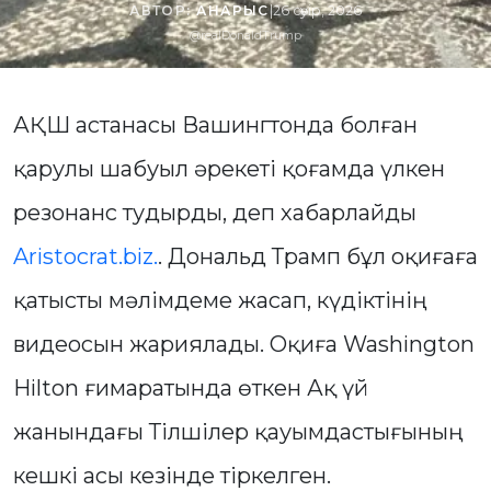
АВТОР:
АНАРЫС
|
26 сәуір, 2026
@realDonaldTrump
АҚШ астанасы Вашингтонда болған
қарулы шабуыл әрекеті қоғамда үлкен
резонанс тудырды, деп хабарлайды
Aristocrat.biz.
. Дональд Трамп бұл оқиғаға
қатысты мәлімдеме жасап, күдіктінің
видеосын жариялады. Оқиға Washington
Hilton ғимаратында өткен Ақ үй
жанындағы Тілшілер қауымдастығының
кешкі асы кезінде тіркелген.