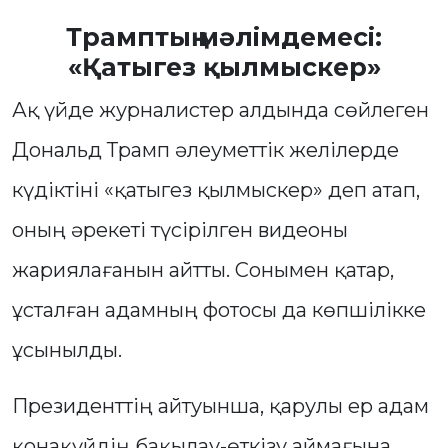
Трамптың мәлімдемесі:
«Қатыгез қылмыскер»
Ақ үйде журналистер алдында сөйлеген
Дональд Трамп әлеуметтік желілерде
күдіктіні «қатыгез қылмыскер» деп атап,
оның әрекеті түсірілген видеоны
жариялағанын айтты. Сонымен қатар,
ұсталған адамның фотосы да көпшілікке
ұсынылды.
Президенттің айтуынша, қарулы ер адам
қонақүйдің бақылау-өткізу аймағына