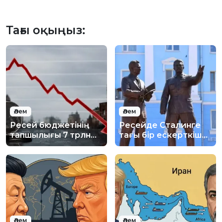
Тағы оқыңыз:
Әлем
Әлем
Ресей бюджетінің
Ресейде Сталинге
тапшылығы 7 трлн
тағы бір ескерткіш
рубльден асуы
ашылды
мүмкін
Әлем
Әлем