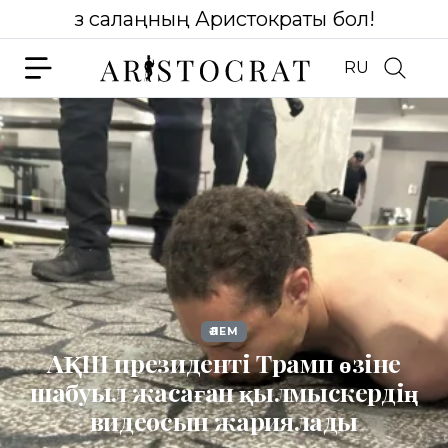
Өз салаңның Аристократы бол!
RU
ӘЛЕМ
АҚШ президенті Трамп өзіне
шабуыл жасаған қылмыскердің
видеосын жариялады