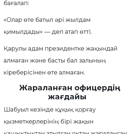
бағалап:
«Олар өте батыл әрі жылдам
қимылдады» — деп атап өтті.
Қарулы адам президентке жақындай
алмаған және басты бал залының
кіреберісінен өте алмаған.
Жараланған офицердің
жағдайы
Шабуыл кезінде құқық қорғау
қызметкерлерінің бірі жақын
қашықтықтан атылған оқтан жараланған.