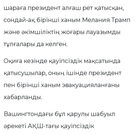
шараға президент алғаш рет қатысқан,
сондай-ақ бірінші ханым Мелания Трамп
және әкімшіліктің жоғары лауазымды
тұлғалары да келген.
Оқиға кезінде қауіпсіздік мақсатында
қатысушылар, оның ішінде президент
пен бірінші ханым эвакуацияланғаны
хабарланды.
Вашингтондағы бұл қарулы шабуыл
әрекеті АҚШ-тағы қауіпсіздік