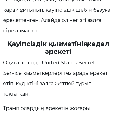
қарай ұмтылып, қауіпсіздік шебін бұзуға
әрекеттенген. Алайда ол негізгі залға
кіре алмаған.
Қауіпсіздік қызметінің жедел
әрекеті
Оқиға кезінде United States Secret
Service қызметкерлері тез арада әрекет
етіп, күдіктіні залға жетпей тұрып
тоқтатқан.
Трамп олардың әрекетін жоғары