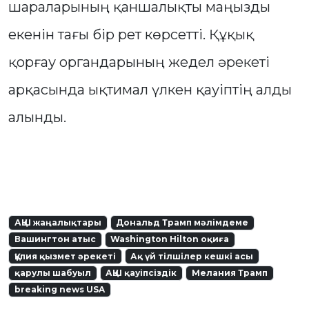
шараларының қаншалықты маңызды
екенін тағы бір рет көрсетті. Құқық
қорғау органдарының жедел әрекеті
арқасында ықтимал үлкен қауіптің алды
алынды.
АҚШ жаңалықтары
Дональд Трамп мәлімдеме
Вашингтон атыс
Washington Hilton оқиға
Құпия қызмет әрекеті
Ақ үй тілшілер кешкі асы
қарулы шабуыл
АҚШ қауіпсіздік
Мелания Трамп
breaking news USA