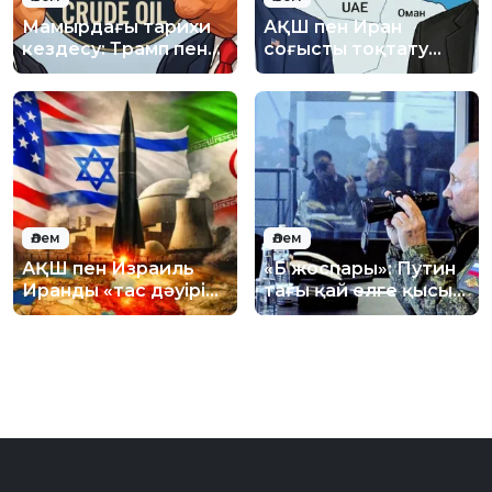
Мамырдағы тарихи
АҚШ пен Иран
кездесу: Трамп пен
соғысты тоқтату
Си Қытайда
туралы келісімге
кездеспек
жақындады
Әлем
Әлем
АҚШ пен Израиль
«Б жоспары»: Путин
Иранды «тас дәуіріне
тағы қай елге қысым
қайтаруға» дайын
жасамақ?
отыр