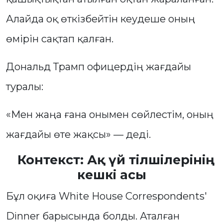
Алайда оқ өткізбейтін кеудеше оның
өмірін сақтап қалған.
Дональд Трамп офицердің жағдайы
туралы:
«Мен жаңа ғана онымен сөйлестім, оның
жағдайы өте жақсы» — деді.
Контекст: Ақ үй тілшілерінің
кешкі асы
Бұл оқиға White House Correspondents'
Dinner барысында болды. Аталған