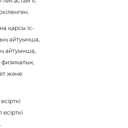
-тен астам іс
ркіленген.
а қарсы іс-
ың айтуынша,
ң айтуынша,
да физикалық
нет және
есірткі
 есірткі
.