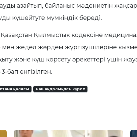
ауды азайтып, байланыс мәдениетін жақсар
уды күшейтуге мүмкіндік береді.
, Қазақстан Қылмыстық кодексіне медицин
 мен жедел жәрдем жүргізушілеріне қызм
қыту және күш көрсету әрекеттері үшін жау
3-бап енгізілген.
стана қаласы
нашақорлықпен күрес