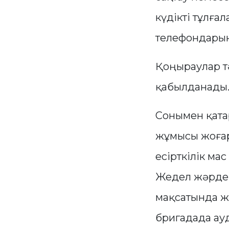
күдікті тұлға
телефондарын
Қоңыраулар тә
қабылданады
Сонымен қата
жұмысы жоғары
есірткілік ма
Жедел жәрдем
мақсатында ж
бригадада ау