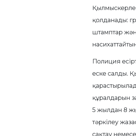
Қылмыскерлер 
қолданады: г
штамптар және
насихаттайтын
Полиция есір
еске салды. Қ
қарастырылады
құралдарын за
5 жылдан 8 ж
тәркілеу жаза
сақтау немесе