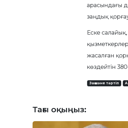
арасындағы д
заңдық қорға
Еске салайық
қызметкерлер
жасалған қор
көздейтін 380-
Заң және тәртіп
А
Тағы оқыңыз: