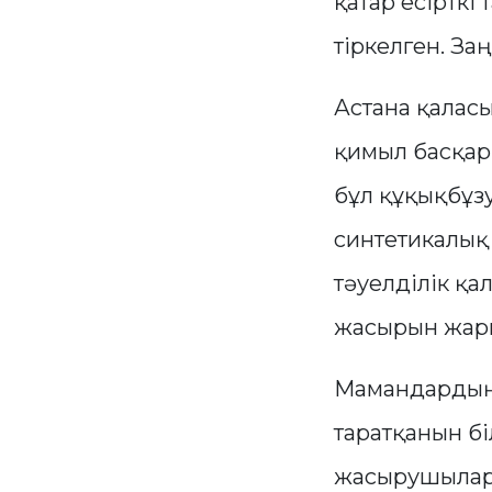
қатар есірткі
тіркелген. За
Астана қаласы
қимыл басқар
бұл құқықбұз
синтетикалық 
тәуелділік қа
жасырын жарн
Мамандардың м
таратқанын бі
жасырушылард