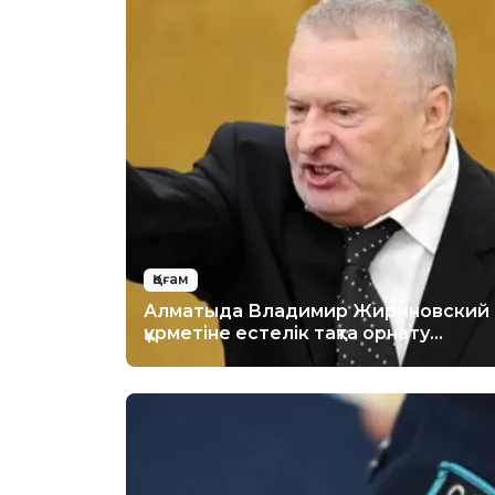
Қоғам
Алматыда Владимир Жириновский
құрметіне естелік тақта орнату
ұсынылды