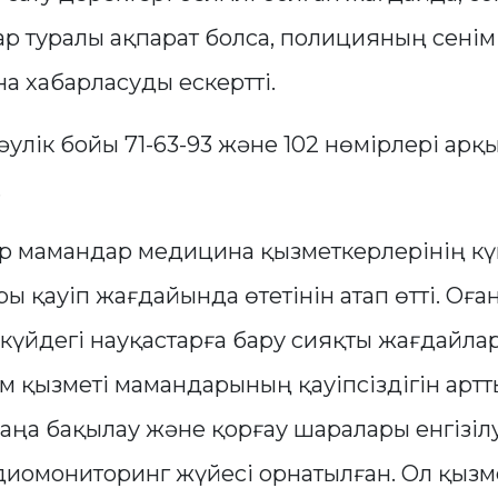
лар туралы ақпарат болса, полицияның сенім
а хабарласуды ескертті.
улік бойы 71-63-93 және 102 нөмірлері арқ
.
р мамандар медицина қызметкерлерінің кү
 қауіп жағдайында өтетінін атап өтті. Оға
с күйдегі науқастарға бару сияқты жағдайлар
 қызметі мамандарының қауіпсіздігін артт
аңа бақылау және қорғау шаралары енгізіл
диомониторинг жүйесі орнатылған. Ол қыз