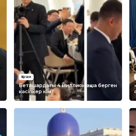
Қоғам
Беташардағы 4 миллион ақша берген
кәсіпкер кім?