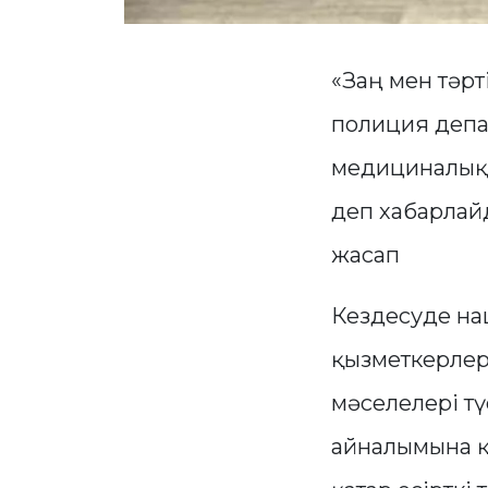
«Заң мен тәрт
полиция депа
медициналық 
деп хабарла
жасап
Кездесуде на
қызметкерлер
мәселелері тү
айналымына қ