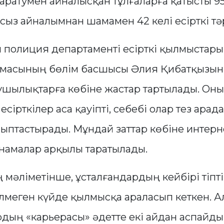
 таратумен айналысқан тұлғаларға қатысты 95
ңсыз айналымнан шамамен 42 келі есірткі тә
 полиция департаменті есірткі қылмыстарын
масының бөлім басшысы Әлия Қибатқызын
ушылықтарға көбіне жастар тартылады. Оны
есірткілер аса қауіпті, себебі олар тез ара
лыптастырады. Мұндай заттар көбіне интер
амалар арқылы таратылады.
әліметінше, ұсталғандардың кейбірі тіпті 
лмеген күйде қылмысқа араласып кеткен. Ал
ың «карьерасы» әдетте екі айдан аспайды