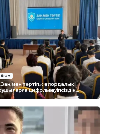
Қоғам
«Заң мен тәртіп»: елордалық
оқушыларға цифрлық қауіпсіздік
бойынша лекция өтті