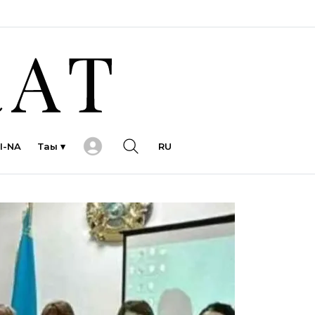
I-NA
Тағы ▾
RU