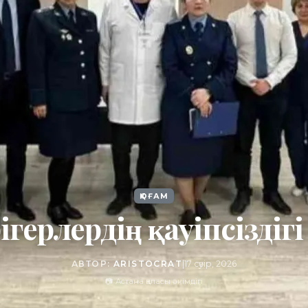
ҚОҒАМ
ігерлердің қауіпсіздіг
АВТОР:
ARISTOCRAT
|
17 сәуір, 2026
📷 Астана қаласы әкімдігі