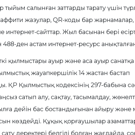
тыйым салынған заттарды тарату үшін түрл
раффити жазулар, QR-коды бар жарнамалар,
 интернет-сайттар. Жыл басынан бері есірт
 488-ден астам интернет-ресурс анықталған
ткі қылмыстары ауыр және аса ауыр санатқ
ылмыстық жауапкершілік 14 жастан бастап
. ҚР Қылмыстық кодексінің 297-бабына сәй
ңсыз сатып алу, сақтау, тасымалдау, жөнелт
ылға дейін бас бостандығынан айыру және м
сын көздейді. Құқық қорғаушылар азаматтар
 сату деректері белгілі болған жағдайда, с