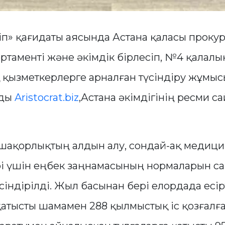
іп» қағидаты аясында Астана қаласы прокур
ртаменті және әкімдік бірлесіп, №4 қалалы
қызметкерлерге арналған түсіндіру жұмысы
йды
Aristocrat.biz
,Астана әкімдігінің ресми с
шақорлықтың алдын алу, сондай-ақ медици
і үшін еңбек заңнамасының нормаларын са
сіндірілді. Жыл басынан бері елордада есір
атысты шамамен 288 қылмыстық іс қозғалғ