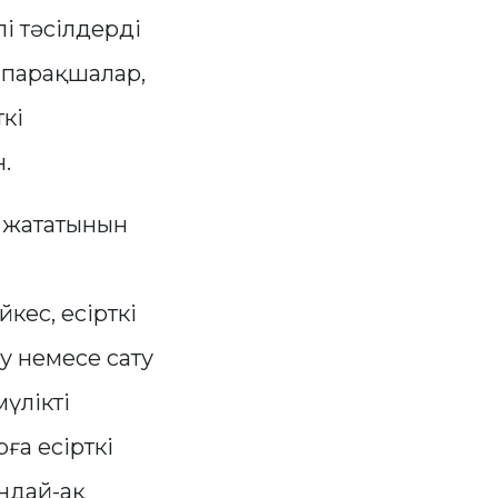
і тәсілдерді
 парақшалар,
кі
.
а жататынын
кес, есірткі
у немесе сату
үлікті
ға есірткі
ондай-ақ