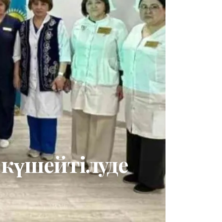
і күшейтілуде