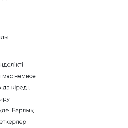
ылы
нделікті
н мас немесе
 да кіреді.
ыру
уде. Барлық
меткерлер