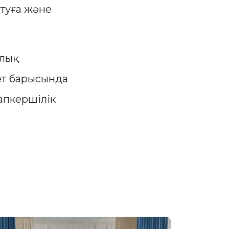
туға және
алық
ет барысында
апкершілік