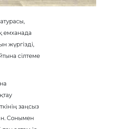
атурасы,
қ емханада
н жүргізді,
айтына сілтеме
на
қтау
ткінің заңсыз
ан. Сонымен