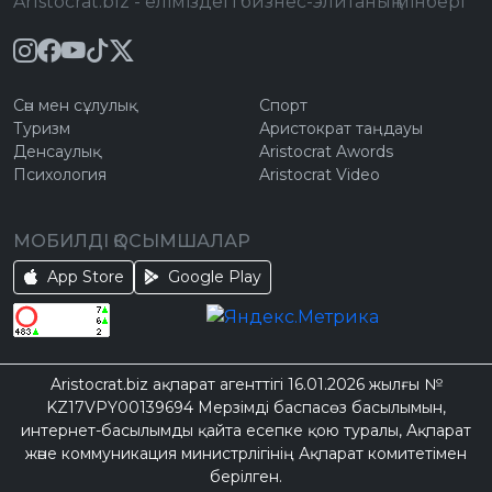
Aristocrat.biz - еліміздегі бизнес-элитаның мінбері
Сән мен сұлулық
Спорт
Туризм
Аристократ таңдауы
Денсаулық
Aristocrat Awords
Психология
Aristocrat Video
МОБИЛДІ ҚОСЫМШАЛАР
App Store
Google Play
Aristocrat.biz ақпарат агенттігі 16.01.2026 жылғы №
KZ17VPY00139694 Мерзімді баспасөз басылымын,
интернет-басылымды қайта есепке қою туралы, Ақпарат
және коммуникация министрлігінің Ақпарат комитетімен
берілген.