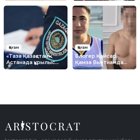
күшейтілуде
қауіпсіздік бойынша
лекция өтті
Қоғам
Қоғам
«Таза Қазақстан»:
Блогер Қайсар
Астанада құрылыс
Қамза Вьетнамда
қалдықтарын заңсыз
ұсталды
тастауға қарсы іс-
шара өткізілді