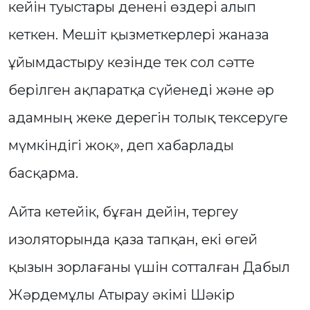
кейін туыстары денені өздері алып
кеткен. Мешіт қызметкерлері жаназа
ұйымдастыру кезінде тек сол сәтте
берілген ақпаратқа сүйенеді және әр
адамның жеке дерегін толық тексеруге
мүмкіндігі жоқ», деп хабарлады
басқарма.
Айта кетейік, бұған дейін, тергеу
изоляторында қаза тапқан, екі өгей
қызын зорлағаны үшін сотталған Дабыл
Жәрдемұлы Атырау әкімі Шәкір