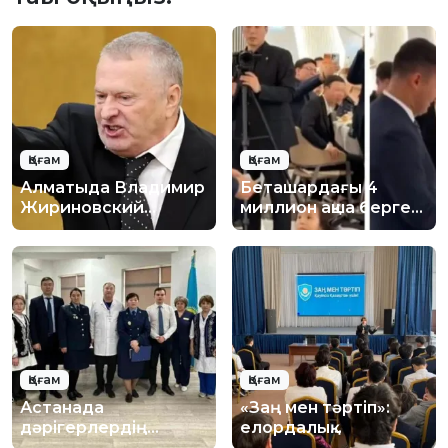
Қоғам
Қоғам
Алматыда Владимир
Беташардағы 4
Жириновский
миллион ақша берген
құрметіне естелік
кәсіпкер кім?
тақта орнату
ұсынылды
Қоғам
Қоғам
Астанада
«Заң мен тәртіп»:
дәрігерлердің
елордалық
қауіпсіздігі
оқушыларға цифрлық