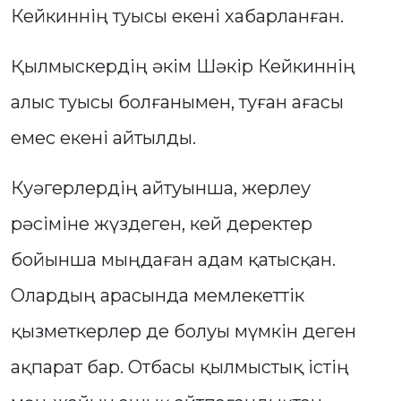
Кейкиннің туысы екені хабарланған.
Қылмыскердің әкім Шәкір Кейкиннің
алыс туысы болғанымен, туған ағасы
емес екені айтылды.
Куәгерлердің айтуынша, жерлеу
рәсіміне жүздеген, кей деректер
бойынша мыңдаған адам қатысқан.
Олардың арасында мемлекеттік
қызметкерлер де болуы мүмкін деген
ақпарат бар. Отбасы қылмыстық істің