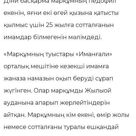
Діни басқарма марқұмның педофил
екенін, яғни екі өгей қызына қатысты
қылмыс үшін 25 жылға сотталғанын
имамдар білмегенін мәлімдеді.
«Марқұмның туыстары «Иманғали»
орталық мешітіне кезекші имамға
жаназа намазын оқып беруді сұрап
жүгінген. Олар марқұмды Жылыой
ауданына апарып жерлейтіндерін
айтқан. Марқұмның кім екені, өмір жолы
немесе сотталғаны туралы ешқандай