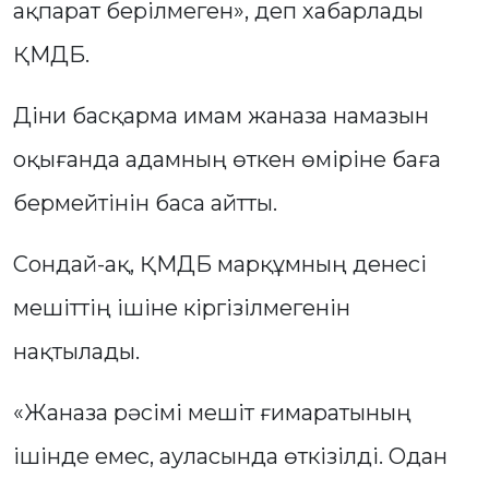
ақпарат берілмеген», деп хабарлады
ҚМДБ.
Діни басқарма имам жаназа намазын
оқығанда адамның өткен өміріне баға
бермейтінін баса айтты.
Сондай-ақ, ҚМДБ марқұмның денесі
мешіттің ішіне кіргізілмегенін
нақтылады.
«Жаназа рәсімі мешіт ғимаратының
ішінде емес, ауласында өткізілді. Одан