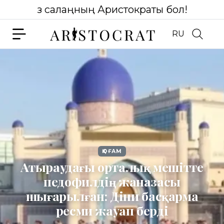
Өз салаңның Аристократы бол!
RU
ҚОҒАМ
Атыраудағы орталық мешітте
педофилдің жаназасы
шығарылған: Діни басқарма
ресми жауап берді