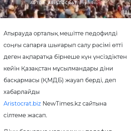
АВТОР:
ARISTOCRAT
|
14 сәуір, 2026
ашық дереккөзден алынды
Атырауда орталық мешітте педофилді
соңғы сапарға шығарып салу рәсімі өтті
деген ақпаратқа бірнеше күн үнсіздіктен
кейін Қазақстан мұсылмандары діни
басқармасы (ҚМДБ) жауап берді, деп
хабарлайды
Aristocrat.biz
NewTimes.kz сайтына
сілтеме жасап.