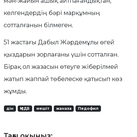
мән-жайын ашық айтпағандықтан,
келгендердің бәрі марқұмның
сотталғанын білмеген.
51 жастағы Дабыл Жәрдемұлы өгей
қыздарын зорлағаны үшін сотталған.
Бірақ ол жазасын өтеуге жіберілмей
жатып жаппай төбелеске қатысып көз
жұмды.
дін
ҚМДБ
мешіт
жаназа
Педофил
Тағы оқыңыз: