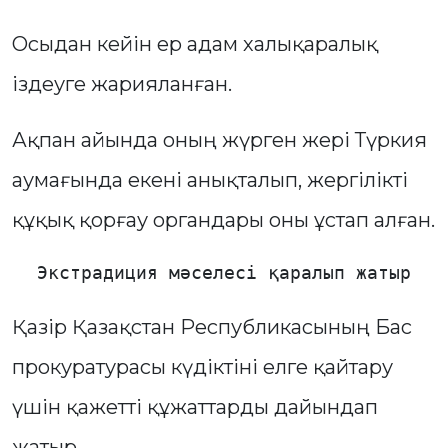
Осыдан кейін ер адам халықаралық
іздеуге жарияланған.
Ақпан айында оның жүрген жері Түркия
аумағында екені анықталып, жергілікті
құқық қорғау органдары оны ұстап алған.
Экстрадиция мәселесі қаралып жатыр
Қазір Қазақстан Республикасының Бас
прокуратурасы күдіктіні елге қайтару
үшін қажетті құжаттарды дайындап
жатыр.