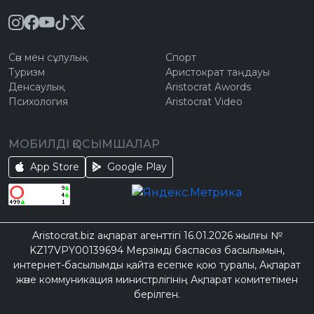
Сән мен сұлулық
Спорт
Туризм
Аристократ таңдауы
Денсаулық
Aristocrat Awords
Психология
Aristocrat Video
МОБИЛДІ ҚОСЫМШАЛАР
App Store
Google Play
Aristocrat.biz ақпарат агенттігі 16.01.2026 жылғы №
KZ17VPY00139694 Мерзімді баспасөз басылымын,
интернет-басылымды қайта есепке қою туралы, Ақпарат
және коммуникация министрлігінің Ақпарат комитетімен
берілген.