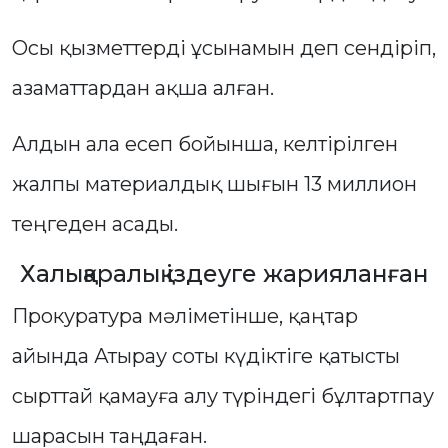
Осы қызметтерді ұсынамын деп сендіріп,
азаматтардан ақша алған.
Алдын ала есеп бойынша, келтірілген
жалпы материалдық шығын 13 миллион
теңгеден асады.
Халықаралық іздеуге жарияланған
Прокуратура мәліметінше, қаңтар
айында Атырау соты күдіктіге қатысты
сырттай қамауға алу түріндегі бұлтартпау
шарасын таңдаған.