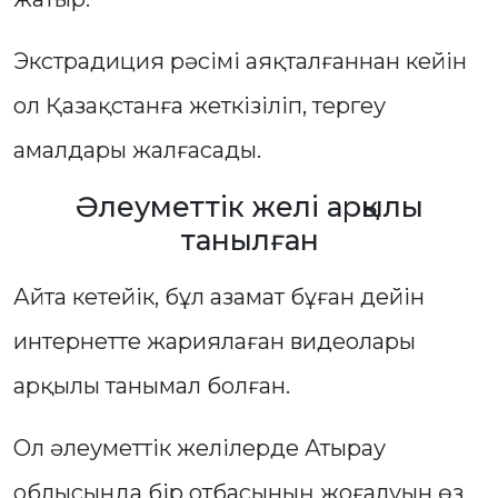
Экстрадиция рәсімі аяқталғаннан кейін
ол Қазақстанға жеткізіліп, тергеу
амалдары жалғасады.
Әлеуметтік желі арқылы
танылған
Айта кетейік, бұл азамат бұған дейін
интернетте жариялаған видеолары
арқылы танымал болған.
Ол әлеуметтік желілерде Атырау
облысында бір отбасының жоғалуын өз