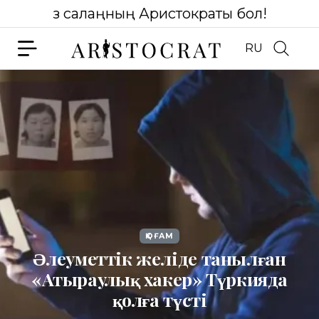
Өз салаңның Аристократы бол!
RU
ҚОҒАМ
Әлеуметтік желіде танылған
«Атыраулық хакер» Түркияда
қолға түсті