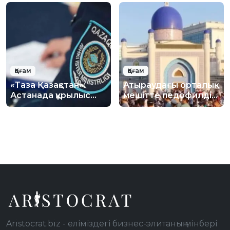
күшейтілуде
қауіпсіздік бойынша
лекция өтті
Қоғам
Қоғам
«Таза Қазақстан»:
Атыраудағы орталық
Астанада құрылыс
мешітте педофилдің
қалдықтарын заңсыз
жаназасы
тастауға қарсы іс-
шығарылған: Діни
шара өткізілді
басқарма ресми
жауап берді
Aristocrat.biz - еліміздегі бизнес-элитаның мінбері