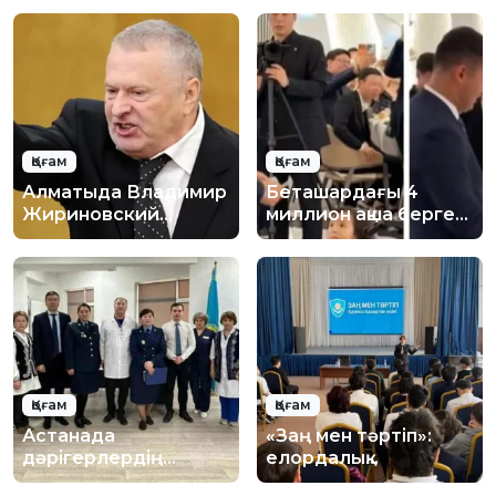
Қоғам
Қоғам
Алматыда Владимир
Беташардағы 4
Жириновский
миллион ақша берген
құрметіне естелік
кәсіпкер кім?
тақта орнату
ұсынылды
Қоғам
Қоғам
Астанада
«Заң мен тәртіп»:
дәрігерлердің
елордалық
қауіпсіздігі
оқушыларға цифрлық