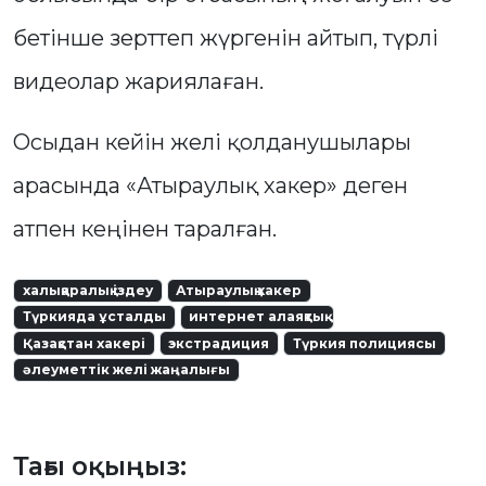
бетінше зерттеп жүргенін айтып, түрлі
видеолар жариялаған.
Осыдан кейін желі қолданушылары
арасында «Атыраулық хакер» деген
атпен кеңінен таралған.
халықаралық іздеу
Атыраулық хакер
Түркияда ұсталды
интернет алаяқтық
Қазақстан хакері
экстрадиция
Түркия полициясы
әлеуметтік желі жаңалығы
Тағы оқыңыз: