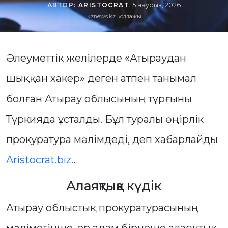
АВТОР:
ARISTOCRAT
|
15 наурыз, 2026
kznews.kz коллажы
Әлеуметтік желілерде «Атыраудан
шыққан хакер» деген атпен танымал
болған Атырау облысының тұрғыны
Түркияда ұсталды. Бұл туралы өңірлік
прокуратура мәлімдеді, деп хабарлайды
Aristocrat.biz.
.
Алаяқтыққа күдік
Атырау облыстық прокуратурасының