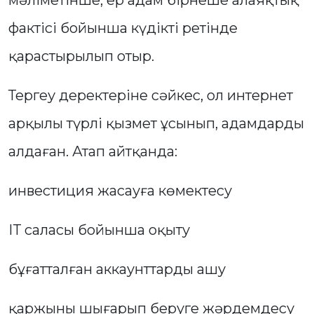
мәліметінше, ер адам бірнеше алаяқтық
фактісі бойынша күдікті ретінде
қарастырылып отыр.
Тергеу деректеріне сәйкес, ол интернет
арқылы түрлі қызмет ұсынып, адамдарды
алдаған. Атап айтқанда:
инвестиция жасауға көмектесу
ІТ саласы бойынша оқыту
бұғатталған аккаунттарды ашу
қаржыны шығарып беруге жәрдемдесу