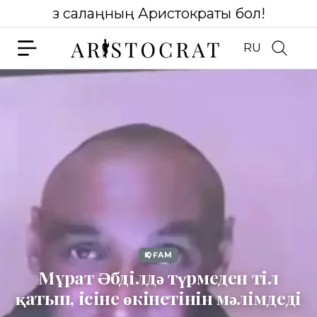
Өз салаңның Аристократы бол!
RU
ҚОҒАМ
Мұрат Әбділдә түрмеден тіл
қатып, ісіне өкінетінін мәлімдеді