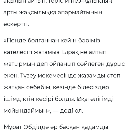
ақылын айтып, теріс мінез-құлықтың
арты жақсылыққа апармайтынын
ескертті.
«Пенде болғаннан кейін бәріміз
қателесіп жатамыз. Бірақ не айтып
жатырмын деп ойланып сөйлеген дұрыс
екен. Түзеу мекемесінде жазамды өтеп
жатқан себебім, кезінде білесіздер
ішімдіктің кесірі болды. Өз қателігімді
мойындаймын», — деді ол.
Мұрат Әбділдә әр басқан қадамды