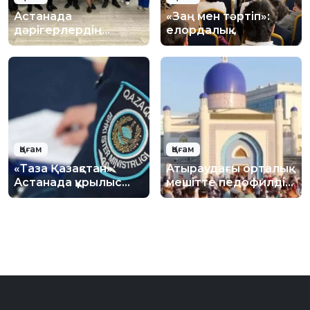
Астанада
«Заң мен тәртіп»:
дәрігерлердің
елордалық
қауіпсіздігі
оқушыларға цифрлық
күшейтілуде
қауіпсіздік бойынша
лекция өтті
Қоғам
Қоғам
«Таза Қазақстан»:
Атыраудағы орталық
Астанада құрылыс
мешітте педофилдің
қалдықтарын заңсыз
жаназасы
тастауға қарсы іс-
шығарылған: Діни
шара өткізілді
басқарма ресми
жауап берді