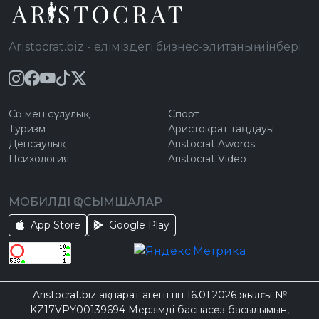
Aristocrat.biz - еліміздегі бизнес-элитаның мінбері
Сән мен сұлулық
Спорт
Туризм
Аристократ таңдауы
Денсаулық
Aristocrat Awords
Психология
Aristocrat Video
МОБИЛДІ ҚОСЫМШАЛАР
App Store
Google Play
Aristocrat.biz ақпарат агенттігі 16.01.2026 жылғы №
KZ17VPY00139694 Мерзімді баспасөз басылымын,