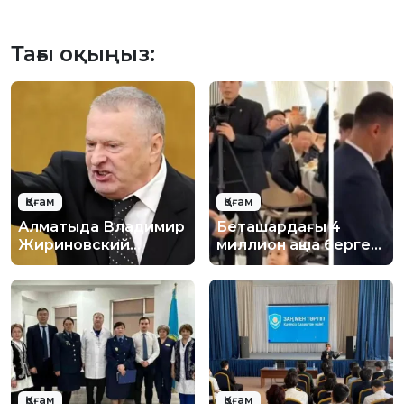
Тағы оқыңыз:
Қоғам
Қоғам
Алматыда Владимир
Беташардағы 4
Жириновский
миллион ақша берген
құрметіне естелік
кәсіпкер кім?
тақта орнату
ұсынылды
Қоғам
Қоғам