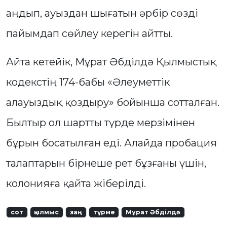
аңдып, ауыздан шығатын әрбір сөзді
пайымдап сөйлеу керегін айтты.
Айта кетейік, Мұрат Әбділдә Қылмыстық
кодекстің 174-бабы «Әлеуметтік
алауыздық қоздыру» бойынша сотталған.
Былтыр ол шартты түрде мерзімінен
бұрын босатылған еді. Алайда пробация
талаптарын бірнеше рет бұзғаны үшін,
колонияға қайта жіберілді.
сот
қылмыс
заң
түрме
Мұрат Әбділдә