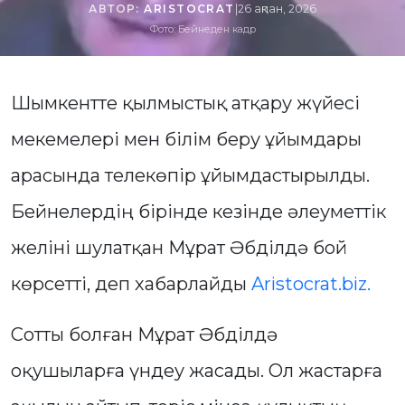
АВТОР:
ARISTOCRAT
|
26 ақпан, 2026
Фото: Бейнеден кадр
Шымкентте қылмыстық атқару жүйесі
мекемелері мен білім беру ұйымдары
арасында телекөпір ұйымдастырылды.
Бейнелердің бірінде кезінде әлеуметтік
желіні шулатқан Мұрат Әбділдә бой
көрсетті, деп хабарлайды
Aristocrat.biz.
Сотты болған Мұрат Әбділдә
оқушыларға үндеу жасады. Ол жастарға