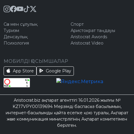
Сән мен сұлулық
Спорт
Туризм
Аристократ таңдауы
Денсаулық
Aristocrat Awords
Психология
Aristocrat Video
МОБИЛДІ ҚОСЫМШАЛАР
App Store
Google Play
Aristocrat.biz ақпарат агенттігі 16.01.2026 жылғы №
KZ17VPY00139694 Мерзімді баспасөз басылымын,
интернет-басылымды қайта есепке қою туралы, Ақпарат
және коммуникация министрлігінің Ақпарат комитетімен
берілген.