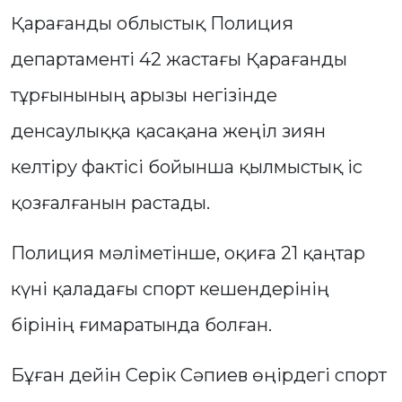
Қарағанды облыстық Полиция
департаменті 42 жастағы Қарағанды
тұрғынының арызы негізінде
денсаулыққа қасақана жеңіл зиян
келтіру фактісі бойынша қылмыстық іс
қозғалғанын растады.
Полиция мәліметінше, оқиға 21 қаңтар
күні қаладағы спорт кешендерінің
бірінің ғимаратында болған.
Бұған дейін Серік Сәпиев өңірдегі спорт