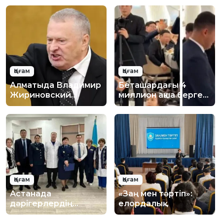
Қоғам
Қоғам
Алматыда Владимир
Беташардағы 4
Жириновский
миллион ақша берген
құрметіне естелік
кәсіпкер кім?
тақта орнату
ұсынылды
Қоғам
Қоғам
Астанада
«Заң мен тәртіп»:
дәрігерлердің
елордалық
қауіпсіздігі
оқушыларға цифрлық