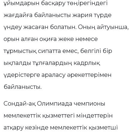
ұйымдарын басқару төңірегіндегі
жағдайға байланысты жария түрде
үндеу жасаған болатын. Оның айтуынша,
орын алған оқиға жеке немесе
тұрмыстық сипатта емес, белгілі бір
ықпалды тұлғалардың кадрлық
үдерістерге араласу әрекеттерімен
байланысты.
Сондай-ақ Олимпиада чемпионы
мемлекеттік қызметтегі міндеттерін
атқару кезінде мемлекеттік қызметші