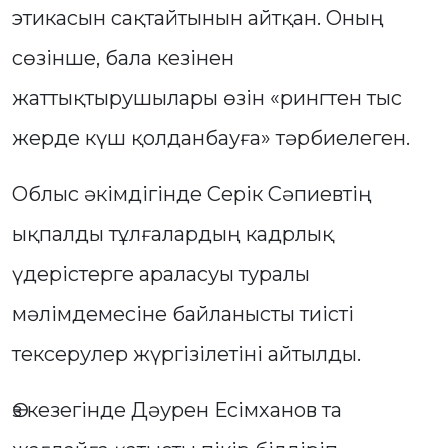
этикасын сақтайтынын айтқан. Оның
сөзінше, бала кезінен
жаттықтырушылары өзін «рингтен тыс
жерде күш қолданбауға» тәрбиелеген.
Облыс әкімдігінде Серік Сәпиевтің
ықпалды тұлғалардың кадрлық
үдерістерге араласуы туралы
мәлімдемесіне байланысты тиісті
тексерулер жүргізілетіні айтылды.
Өз кезегінде Дәурен Есімханов та