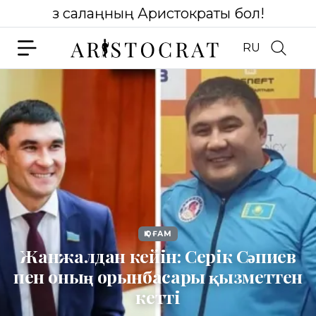
Өз салаңның Аристократы бол!
RU
ҚОҒАМ
Жанжалдан кейін: Серік Сәпиев
пен оның орынбасары қызметтен
кетті