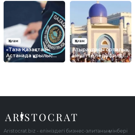
күшейтілуде
қауіпсіздік бойынша
лекция өтті
Қоғам
Қоғам
«Таза Қазақстан»:
Атыраудағы орталық
Астанада құрылыс
мешітте педофилдің
қалдықтарын заңсыз
жаназасы
тастауға қарсы іс-
шығарылған: Діни
шара өткізілді
басқарма ресми
жауап берді
Aristocrat.biz - еліміздегі бизнес-элитаның мінбері