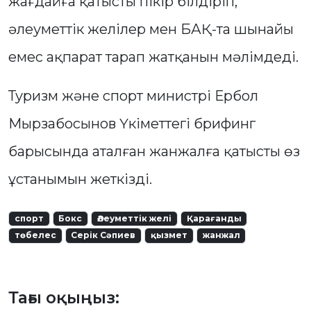
жағдайға қатысты пікір білдіріп,
әлеуметтік желілер мен БАҚ-та шынайы
емес ақпарат тарап жатқанын мәлімдеді.
Туризм және спорт министрі Ербол
Мырзабосынов Үкіметтегі брифинг
барысында аталған жанжалға қатысты өз
ұстанымын жеткізді.
спорт
Бокс
Әлеуметтік желі
Қарағанды
төбелес
Серік Сәпиев
қызмет
жанжал
Тағы оқыңыз: