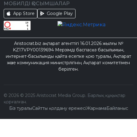
МОБИЛДІ ҚОСЫМШАЛАР
App Store
Google Play
Aristocrat.biz ақпарат агенттігі 16.01.2026 жылғы №
KZ17VPY00139694 Мерзімді баспасөз басылымын,
интернет-басылымды қайта есепке қою туралы, Ақпарат
және коммуникация министрлігінің Ақпарат комитетімен
берілген.
©
2026
© 2025 Aristocrat Media Group. Барлық құқықтар
қорғалған.
Біз туралы
Сайтты қолдану ережесі
Жарнама
Байланыс