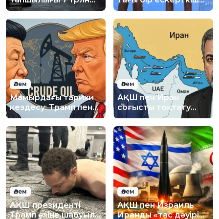
рубльден асуы
ашылды
мүмкін
Әлем
Әлем
Мамырдағы тарихи
АҚШ пен Иран
кездесу: Трамп пен
соғысты тоқтату
Си Қытайда
туралы келісімге
кездеспек
жақындады
Әлем
Әлем
АҚШ президенті
АҚШ пен Израиль
Трамп өзіне шабуыл
Иранды «тас дәуіріне