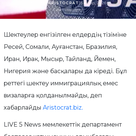
АВТОР:
ARISTOCRAT
|
15 қаңтар, 2026
Сурет: visahelp.kz
Шектеулер енгізілген елдердің тізіміне
Ресей, Сомали, Ауғанстан, Бразилия,
Иран, Ирак, Мысыр, Тайланд, Йемен,
Нигерия және басқалары да кіреді. Бұл
реттегі шектеу иммиграциялық емес
визаларға қолданылмайды, деп
хабарлайды
Aristocrat.biz.
LIVE 5 News мемлекеттік департамент