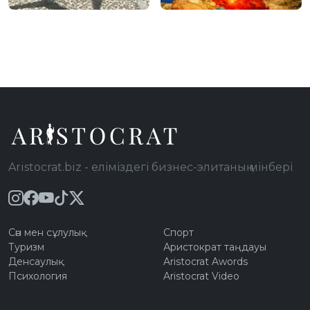
жасаған
қайтаруға» дайын
қылмыскердің
отыр
видеосын
жариялады
Aristocrat.biz - еліміздегі бизнес-элитаның мінбері
Сән мен сұлулық
Спорт
Туризм
Аристократ таңдауы
Денсаулық
Aristocrat Awords
Психология
Aristocrat Video