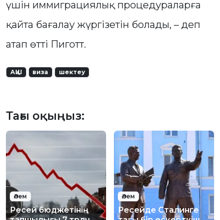
үшін иммиграциялық процедураларға
қайта бағалау жүргізетін болады, – деп
атап өтті Пиготт.
АҚШ
виза
шектеу
Тағы оқыңыз:
Әлем
Әлем
Ресей бюджетінің
Ресейде Сталинге
тапшылығы 7 трлн
тағы бір ескерткіш