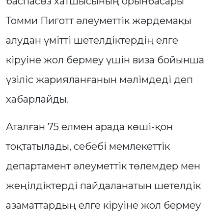
баспасөз хатшысының орынбасары
Томми Пиготт әлеуметтік жәрдемақы
алудан үмітті шетелдіктердің елге
кіруіне жол бермеу үшін виза бойынша
үзіліс жарияланғанын мәлімдеді деп
хабарлайды.
Аталған 75 елмен арада көші-қон
тоқтатылады, себебі мемлекеттік
департамент әлеуметтік төлемдер мен
жеңілдіктерді пайдаланатын шетелдік
азаматтардың елге кіруіне жол бермеу