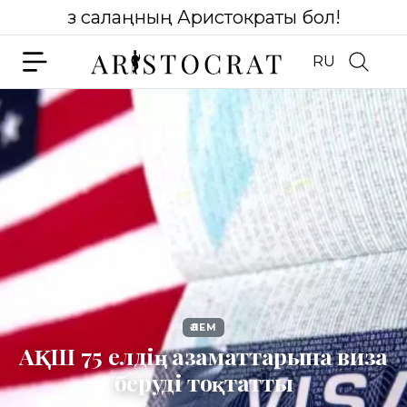
Өз салаңның Аристократы бол!
RU
ӘЛЕМ
АҚШ 75 елдің азаматтарына виза
беруді тоқтатты