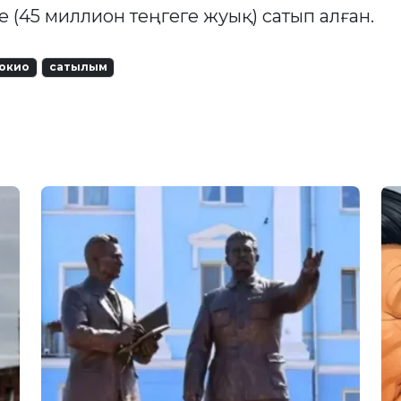
 (45 миллион теңгеге жуық) сатып алған.
окио
сатылым