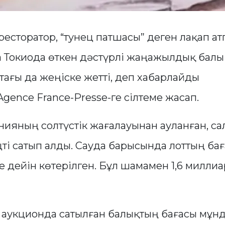
есторатор, “тунец патшасы” деген лақап а
 Токиода өткен дәстүрлі жаңажылдық балы
ағы да жеңіске жетті, деп хабарлайды
gence France-Presse-ге сілтеме жасап.
ияның солтүстік жағалауынан ауланған, сал
ті сатып алды. Сауда барысында лоттың бағ
 дейін көтерілген. Бұл шамамен 1,6 милли
укционда сатылған балықтың бағасы мұнд