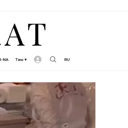
I-NA
Тағы ▾
RU