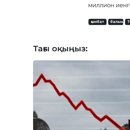
миллион иенге
қымбат
балық
Т
Тағы оқыңыз: