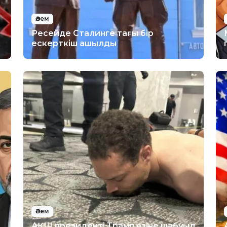
Әлем
Ресейде Сталинге тағы бір
ескерткіш ашылды
Әлем
АҚШ президенті Трамп өзіне шабуыл