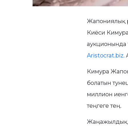
Жапониялық р
Киёси Кимура
аукционында т
Aristocrat.biz.
A
Кимура Жапон
болатын тунец
миллион иенге
теңгеге тең.
Жаңажылдық а