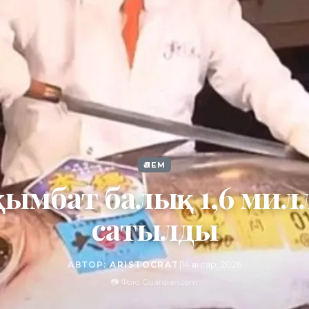
ӘЛЕМ
қымбат балық 1,6 мил
сатылды
АВТОР:
ARISTOCRAT
|
14 қаңтар, 2026
📷 Фото: Guardian.com