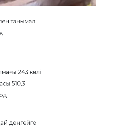
тпен танымал
қ
мағы 243 келі
асы 510,3
ард
ай деңгейге