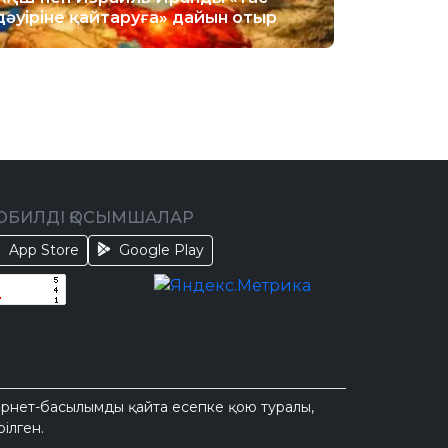
дәуіріне қайтаруға» дайын отыр
ОБИЛДІ ҚОСЫМШАЛАР
App Store
Google Play
тернет-басылымды қайта есепке қою туралы,
ілген.