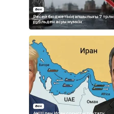
Әлем
Ресей бюджетінің тапшылығы 7 трлн
рубльден асуы мүмкін
Әлем
АҚШ пен Иран соғысты тоқтату