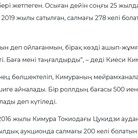
бері жетпеген. Осыған дейін соңғы 25 жылд
 2019 жылы сатылған, салмағы 278 келі бол
мын деп ойлағанмын, бірақ көзді ашып-жұм
і. Баға мені таңғалдырды”, – деді Киёси Ки
нец бөлшектеліп, Кимураның мейрамханал
шиге айналады. Бір роллдың бағасы 500 ие
лады деп күтіледі.
, 2016 жылы Кимура Токиодағы Цукидзи ауда
лдық аукционда салмағы 200 келі болатын 