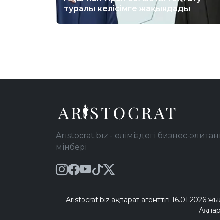
туралы келісімге жақындады
Aristocrat.biz - еліміздегі бизнес-элитан
мінбері
Aristocrat.biz ақпарат агенттігі 16.01.2
Ақпар