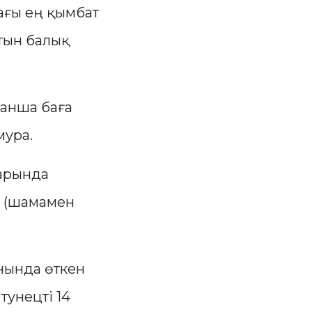
ағы ең қымбат
атын балық
ғанша баға
мура.
арында
н (шамамен
нында өткен
тунецті 14