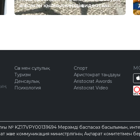
жасаған қылмыскердің видеосын
жариялады
М
Сән мен сұлулық
Спорт
Туризм
Аристократ таңдауы
Денсаулық
Aristocrat Awords
ың
Психология
Aristocrat Video
026 жылғы № KZ17VPY00139694 Мерзімді баспасөз басылымын, ин
ат және коммуникация министрлігінің Ақпарат комитетімен бер