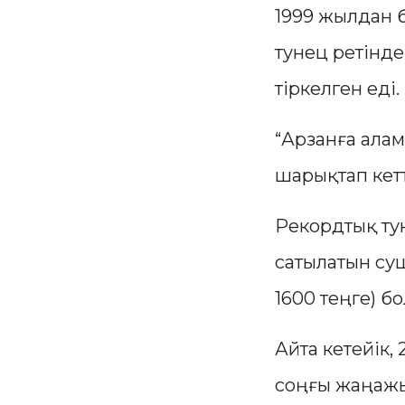
1999 жылдан 
тунец ретінде
тіркелген еді.
“Арзанға ала
шарықтап кетт
Рекордтық ту
сатылатын су
1600 теңге) бо
Айта кетейік
соңғы жаңажы