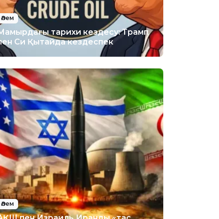
Әлем
Мамырдағы тарихи кездесу: Трамп
пен Си Қытайда кездеспек
Әлем
АҚШ пен Израиль Иранды «тас