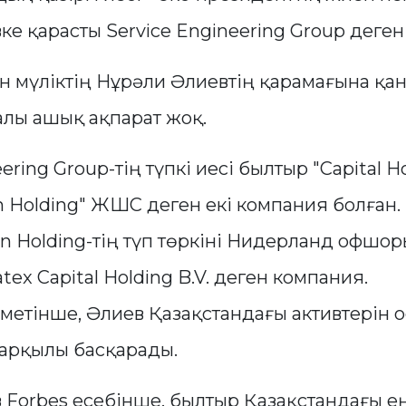
е қарасты Service Engineering Group деген
мүліктің Нұрәли Әлиевтің қарамағына қа
алы ашық ақпарат жоқ.
eering Group-тің түпкі иесі былтыр "Capital
 Holding" ЖШС деген екі компания болған
n Holding-тің түп төркіні Нидерланд офшо
tex Capital Holding B.V. деген компания.
іметінше, Әлиев Қазақстандағы активтерін 
арқылы басқарады.
 Forbes есебінше, былтыр Қазақстандағы е