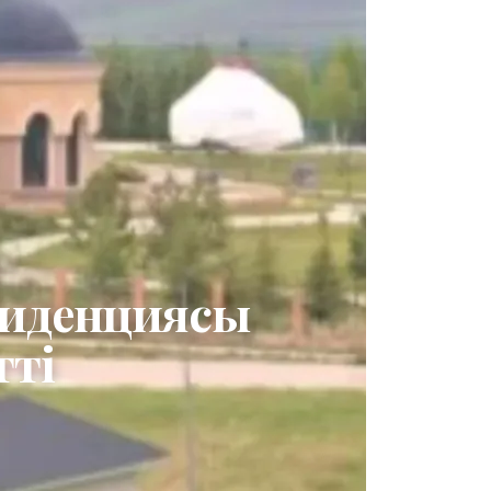
зиденциясы
тті