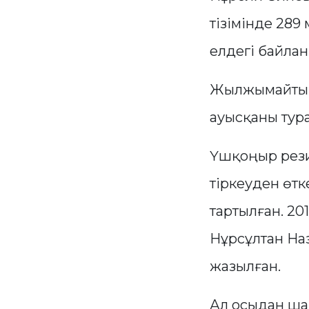
тізімінде 289
елдегі байлан
Жылжымайтын 
ауысқаны тур
Үшқоңыр рези
тіркеуден өтк
тартылған. 2
Нұрсұлтан На
жазылған.
Ал осыдан ша