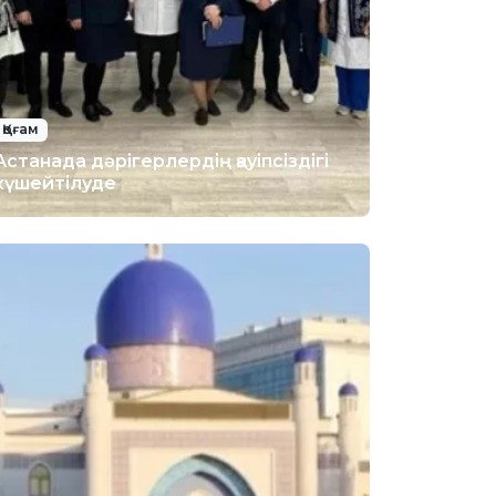
Қоғам
Астанада дәрігерлердің қауіпсіздігі
күшейтілуде