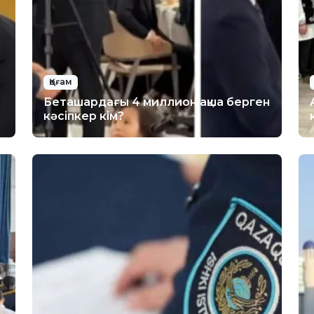
Қоғам
Беташардағы 4 миллион ақша берген
кәсіпкер кім?