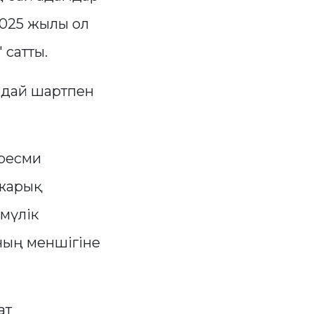
2025 жылы ол
 сатты.
ндай шартпен
ресми
 жарық
мүлік
ның меншігіне
ат