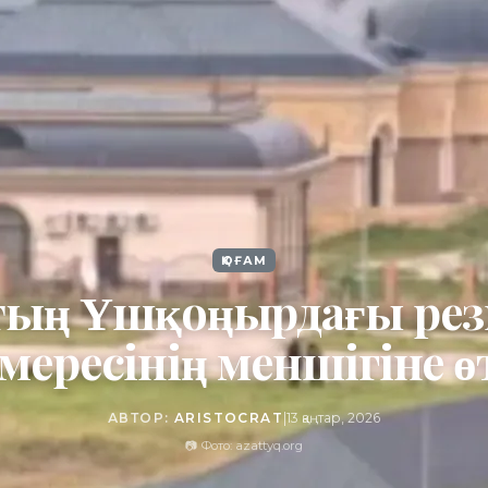
ҚОҒАМ
тың Үшқоңырдағы ре
мересінің меншігіне ө
АВТОР:
ARISTOCRAT
|
13 қаңтар, 2026
📷 Фото: azattyq.org