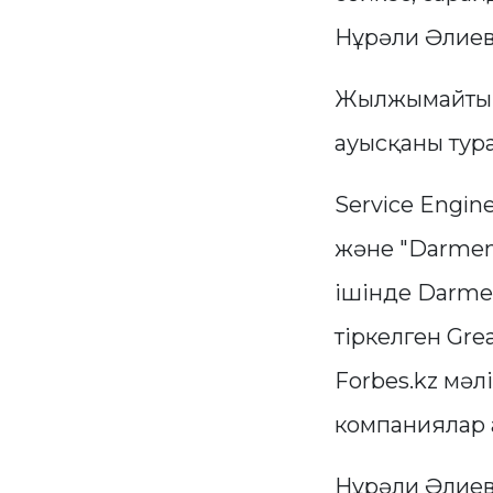
Нұрәли Әлиевк
Жылжымайтын 
ауысқаны тур
Service Engin
және "Darmen
ішінде Darme
тіркелген Grea
Forbes.kz мәл
компаниялар 
Нұрәли Әлиев