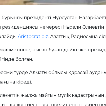
 бұрынғы президенті Нұрсұлтан Назарбаев
резиденциясы немересі Нұрәли Әлиевтің 
арлайды
Aristocrat.biz.
Азаттық Радиосына сіл
әліметінше, нысан бұған дейін экс-презид
гінде болған.
есми түрде Алматы облысы Қарасай аудан
ағына кіреді.
лекеттік жылжымайтын мүлік кадастрының 
дың қазіргі иесі – экс-президенттің жиен н