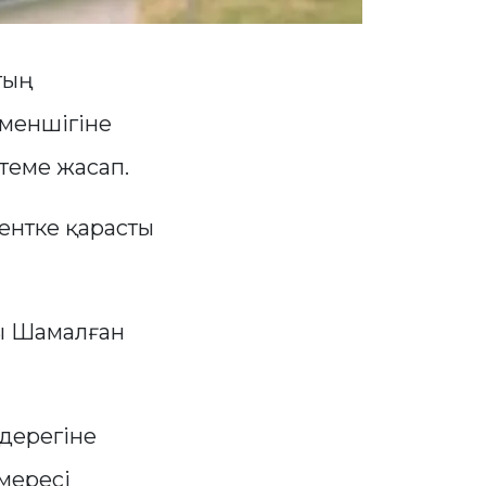
тың
меншігіне
теме жасап.
ентке қарасты
ы Шамалған
дерегіне
емересі