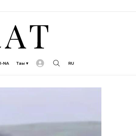
I-NA
Тағы ▾
RU