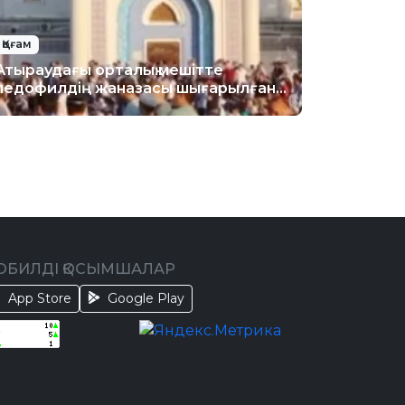
Қоғам
Атыраудағы орталық мешітте
педофилдің жаназасы шығарылған:
Діни басқарма ресми жауап берді
ОБИЛДІ ҚОСЫМШАЛАР
App Store
Google Play