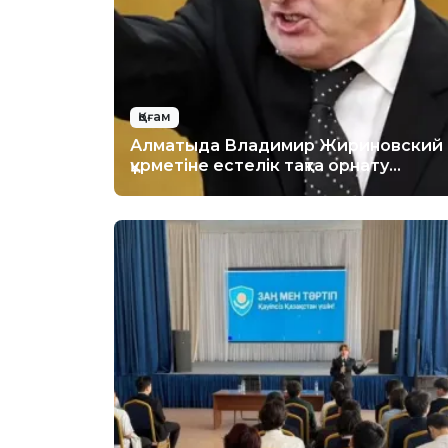
Қоғам
Алматыда Владимир Жириновский
құрметіне естелік тақта орнату
ұсынылды