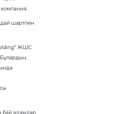
 компания.
ндай шартпен
 Holding" ЖШС
. Бұлардың
рында
осы
ң бай адамдар