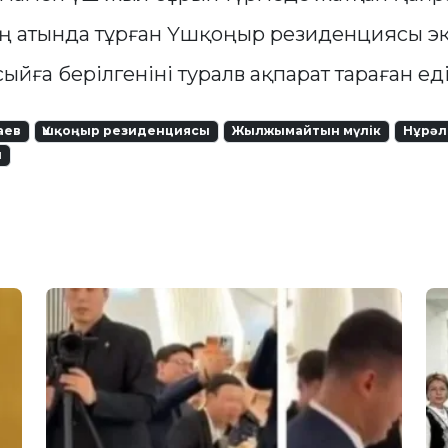
 атында тұрған Үшқоңыр резиденциясы эк
ыйға берілгеніні туралв ақпарат тараған ед
аев
Үшқоңыр резиденциясы
Жылжымайтын мүлік
Нұрәл
ы