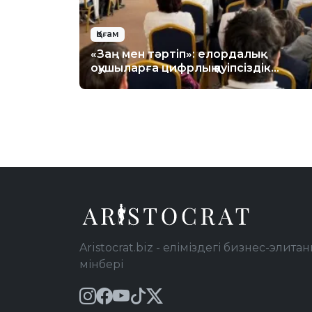
Қоғам
«Заң мен тәртіп»: елордалық
оқушыларға цифрлық қауіпсіздік
бойынша лекция өтті
Aristocrat.biz - еліміздегі бизнес-элитан
мінбері