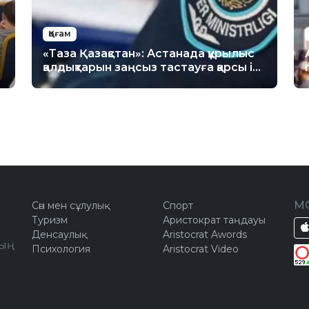
Қоғам
«Таза Қазақстан»: Астанада құрылыс
қалдықтарын заңсыз тастауға қарсы іс-
шара өткізілді
М
Сән мен сұлулық
Спорт
Туризм
Аристократ таңдауы
Денсаулық
Aristocrat Awords
ың
Психология
Aristocrat Video