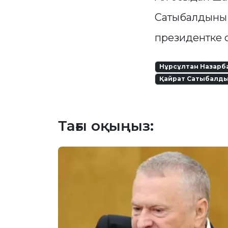
Сатыбалдының
президентке с
Нұрсұлтан Назарб
Қайрат Сатыбалд
Тағы оқыңыз: