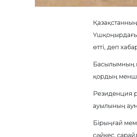
Қазақстанның
Үшқоңырдағы 
өтті, деп хаб
Басылымның м
қордың менші
Резиденция р
ауылының аум
Бірыңғай мем
сәйкес, сарай