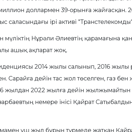
 миллион доллармен 39-орынға жайғасқан. 
ыс саласындағы ірі активі "Транстелекомды"
мүліктің Нұрәли Әлиевтің қарамағына қа
алы ашық ақпарат жоқ.
денциясы 2014 жылы салынып, 2016 жылы 
ен. Сарайға дейін тас жол төселген, газ бен
016 жылдан 2022 жылға дейін жылжымайтын 
зарбаевтың немере інісі Қайрат Сатыбалды
мамен үш жыл бұрын түрмеде жатқан Қайр