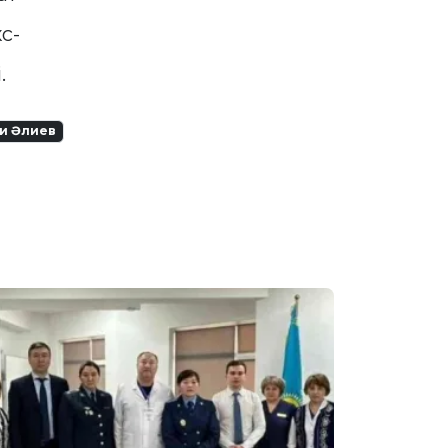
с-
і.
и Әлиев