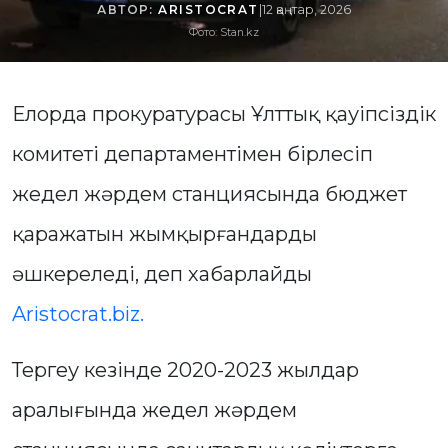
АВТОР:
ARISTOCRAT
|
12 қаңтар, 2026
Фото: Stan.kz
Елорда прокуратурасы Ұлттық қауіпсіздік
комитеті департаментімен бірлесіп
жедел жәрдем станциясында бюджет
қаражатын жымқырғандарды
әшкереледі, деп хабарлайды
Aristocrat.biz.
Тергеу кезінде 2020-2023 жылдар
аралығында жедел жәрдем