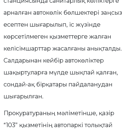
станциясында санитарлық көліктерге
арналған автокөлік бөлшектері заңсыз
есептен шығарылып, іс жүзінде
көрсетілмеген қызметтерге жалған
келісімшарттар жасалғаны анықталды.
Салдарынан кейбір автокөліктер
шақыртуларға мүлде шықпай қалған,
сондай-ақ бірқатары пайдаланудан
шығарылған.
Прокуратураның мәліметінше, қазір
“103” қызметінің автопаркі толықтай