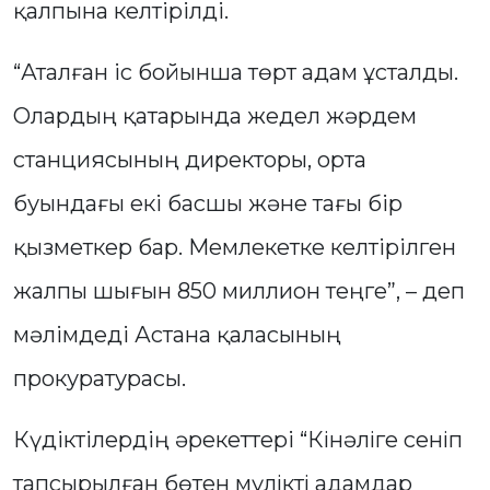
қалпына келтірілді.
“Аталған іс бойынша төрт адам ұсталды.
Олардың қатарында жедел жәрдем
станциясының директоры, орта
буындағы екі басшы және тағы бір
қызметкер бар. Мемлекетке келтірілген
жалпы шығын 850 миллион теңге”, – деп
мәлімдеді Астана қаласының
прокуратурасы.
Күдіктілердің әрекеттері “Кiнәлiге сенiп
тапсырылған бөтен мүлiктi адамдар