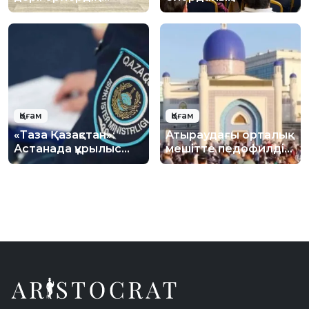
қауіпсіздігі
оқушыларға цифрлық
күшейтілуде
қауіпсіздік бойынша
лекция өтті
Қоғам
Қоғам
«Таза Қазақстан»:
Атыраудағы орталық
Астанада құрылыс
мешітте педофилдің
қалдықтарын заңсыз
жаназасы
тастауға қарсы іс-
шығарылған: Діни
шара өткізілді
басқарма ресми
жауап берді