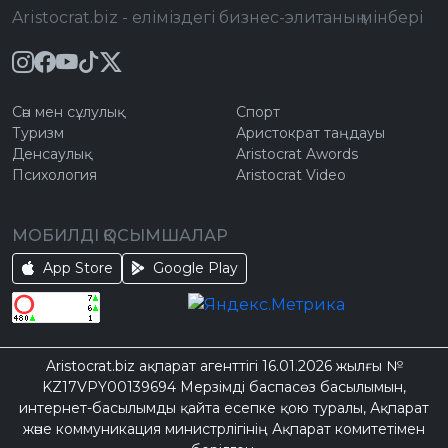
Aristocrat.biz - еліміздегі бизнес-элитаның мінбері
Сән мен сұлулық
Спорт
Туризм
Аристократ таңдауы
Денсаулық
Aristocrat Awords
Психология
Aristocrat Video
МОБИЛДІ ҚОСЫМШАЛАР
App Store
Google Play
Aristocrat.biz ақпарат агенттігі 16.01.2026 жылғы №
KZ17VPY00139694 Мерзімді баспасөз басылымын,
интернет-басылымды қайта есепке қою туралы, Ақпарат
және коммуникация министрлігінің Ақпарат комитетімен