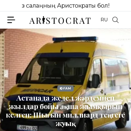
Өз салаңның Аристократы бол!
RU
ҚОҒАМ
Астанада жедел жәрдемнен
жылдар бойы ақша жымқырып
келген: Шығын миллиард теңгеге
жуық