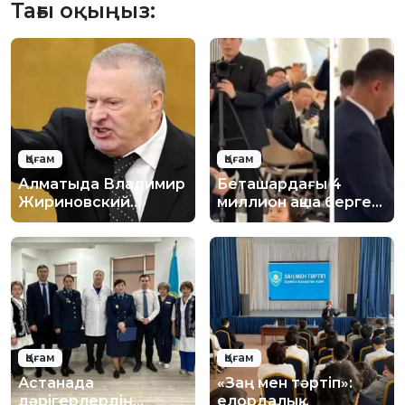
Тағы оқыңыз:
Қоғам
Қоғам
Алматыда Владимир
Беташардағы 4
Жириновский
миллион ақша берген
құрметіне естелік
кәсіпкер кім?
тақта орнату
ұсынылды
Қоғам
Қоғам
Астанада
«Заң мен тәртіп»:
дәрігерлердің
елордалық