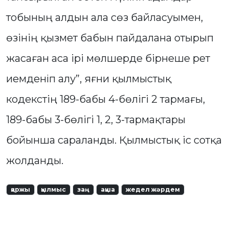
тобының алдын ала сөз байласуымен,
өзінің қызмет бабын пайдалана отырып
жасаған аса ірі мөлшерде бірнеше рет
иемденiп алу”, яғни қылмыстық
кодекстің 189-бабы 4-бөлігі 2 тармағы,
189-бабы 3-бөлігі 1, 2, 3-тармақтары
бойынша сараланды. Қылмыстық іс сотқа
жолданды.
қаржы
қылмыс
заң
ақша
жедел жәрдем