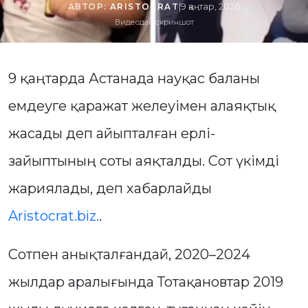
АВТОР:
ARISTOCRAT
|
9 қаңтар, 2026
Видеодан скриншот
9 қаңтарда Астанада науқас баланы
емдеуге қаражат желеуімен алаяқтық
жасады деп айыпталған ерлі-
зайыптының соты аяқталды. Сот үкімді
жариялады, деп хабарлайды
Aristocrat.biz.
.
Сотпен анықталғандай, 2020–2024
жылдар аралығында Тотақановтар 2019