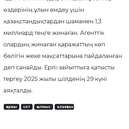
өздерінің ұлын емдеу үшін
қазақстандықтардан шамамен 1,3
миллиард теңге жинаған. Агенттік
олардың жинаған қаражаттың көп
бөлігін жеке мақсаттарына пайдаланған
деп санайды. Ерлі-зайыптыға қатысты
тергеу 2025 жылы шілденің 29 күні
аяқталды.
қаржы
сот
қылмыс
алаяқтық