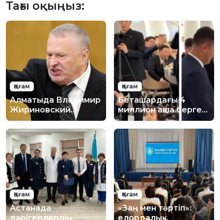
Тағы оқыңыз:
Қоғам
Қоғам
Алматыда Владимир
Беташардағы 4
Жириновский
миллион ақша берген
құрметіне естелік
кәсіпкер кім?
тақта орнату
ұсынылды
Қоғам
Қоғам
Астанада
«Заң мен тәртіп»:
дәрігерлердің
елордалық