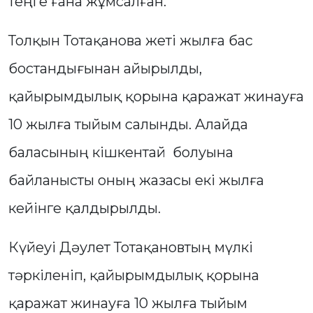
теңге ғана жұмсалған.
Толқын Тотақанова жеті жылға бас
бостандығынан айырылды,
қайырымдылық қорына қаражат жинауға
10 жылға тыйым салынды. Алайда
баласының кішкентай болуына
байланысты оның жазасы екі жылға
кейінге қалдырылды.
Күйеуі Дәулет Тотақановтың мүлкі
тәркіленіп, қайырымдылық қорына
қаражат жинауға 10 жылға тыйым