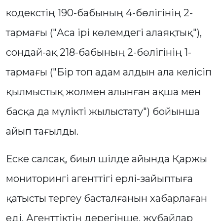
кодекстің 190-бабының 4-бөлігінің 2-
тармағы ("Аса ірі көлемдегі алаяқтық"),
сондай-ақ 218-бабының 2-бөлігінің 1-
тармағы ("Бір топ адам алдын ала келісіп
қылмыстық жолмен алынған ақша мен
басқа да мүлікті жылыстату") бойынша
айып тағылды.
Еске салсақ, биыл шілде айында Қаржы
мониторингі агенттігі ерлі-зайыптыға
қатысты тергеу басталғанын хабарлаған
еді. Агенттіктің дерегінше, жұбайлар