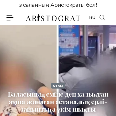
Өз салаңның Аристократы бол!
RU
ҚОҒАМ
Баласының еміне деп халықтан
ақша жинаған астаналық ерлі-
зайыптыға үкім шықты