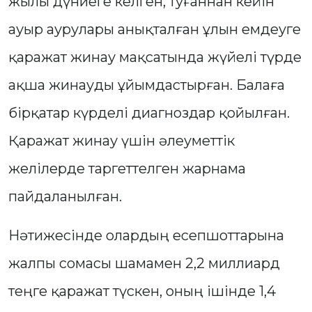
жылы дүниеге келген, туғаннан кейін
ауыр аурулары анықталған ұлын емдеуге
қаражат жинау мақсатында жүйелі түрде
ақша жинауды ұйымдастырған. Балаға
бірқатар күрделі диагноздар қойылған.
Қаражат жинау үшін әлеуметтік
желілерде таргеттелген жарнама
пайдаланылған.
Нәтижесінде олардың есепшоттарына
жалпы сомасы шамамен 2,2 миллиард
теңге қаражат түскен, оның ішінде 1,4