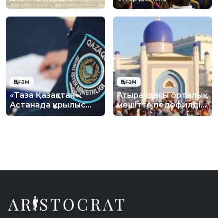
қауіпсіздігі
оқушыларға цифрлық
күшейтілуде
қауіпсіздік бойынша
лекция өтті
Қоғам
Қоғам
«Таза Қазақстан»:
Атыраудағы орталық
Астанада құрылыс
мешітте педофилдің
қалдықтарын заңсыз
жаназасы
тастауға қарсы іс-
шығарылған: Діни
шара өткізілді
басқарма ресми
жауап берді