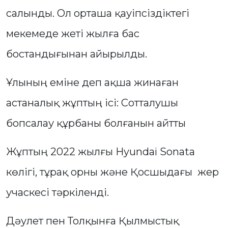
салынды. Ол орташа қауіпсіздіктегі
мекемеде жеті жылға бас
бостандығынан айырылды.
Ұлының еміне деп ақша жинаған
астаналық жұптың ісі: Сотталушы
бопсалау құрбаны болғанын айтты
Жұптың 2022 жылғы Hyundai Sonata
көлігі, тұрақ орны және Қосшыдағы жер
учаскесі тәркіленді.
Дәулет пен Толқынға Қылмыстық