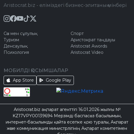
Aristocrat.biz - еліміздегі бизнес-элитаның мінбері
Сән мен сұлулық
Спорт
Туризм
Аристократ таңдауы
Денсаулық
Aristocrat Awords
Психология
Aristocrat Video
МОБИЛДІ ҚОСЫМШАЛАР
App Store
Google Play
Aristocrat.biz ақпарат агенттігі 16.01.2026 жылғы №
KZ17VPY00139694 Мерзімді баспасөз басылымын,
интернет-басылымды қайта есепке қою туралы, Ақпарат
және коммуникация министрлігінің Ақпарат комитетімен