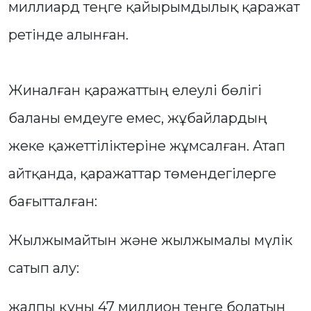
миллиард теңге қайырымдылық қаражат
ретінде алынған.
Жиналған қаражаттың елеулі бөлігі
баланы емдеуге емес, жұбайлардың
жеке қажеттіліктеріне жұмсалған. Атап
айтқанда, қаражаттар төмендегілерге
бағытталған:
Жылжымайтын және жылжымалы мүлік
сатып алу:
жалпы құны 47 миллион теңге болатын