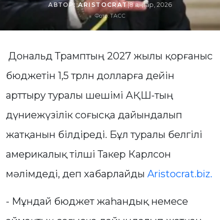
АВТОР:
ARISTOCRAT
|
8 қаңтар, 2026
Фото: ТАСС
Дональд Трамптың 2027 жылы қорғаныс
бюджетін 1,5 трлн долларға дейін
арттыру туралы шешімі АҚШ-тың
дүниежүзілік соғысқа дайындалып
жатқанын білдіреді. Бұл туралы белгілі
америкалық тілші Такер Карлсон
мәлімдеді, деп хабарлайды
Aristocrat.biz.
- Мұндай бюджет жаһандық немесе