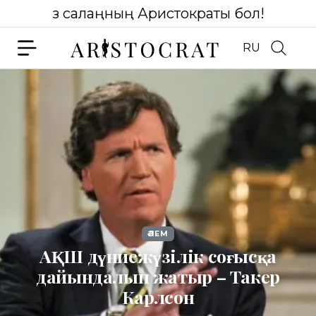
Өз салаңның Аристократы бол!
RU
ӘЛЕМ
АҚШ дүниежүзілік соғысқа
дайындалып жатыр – Такер
Карлсон