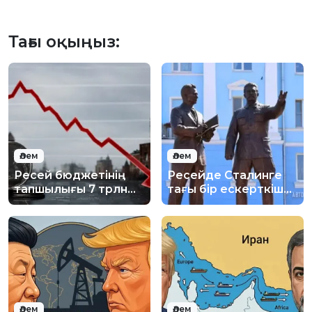
Тағы оқыңыз:
Әлем
Әлем
Ресей бюджетінің
Ресейде Сталинге
тапшылығы 7 трлн
тағы бір ескерткіш
рубльден асуы
ашылды
мүмкін
Әлем
Әлем