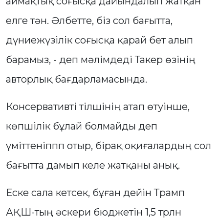
аймақтық соғысқа дайындалып жатқан
елге тән. Әлбетте, біз сол бағытта,
дүниежүзілік соғысқа қарай бет алып
барамыз, - деп мәлімдеді Такер өзінің
авторлық бағдарламасында.
Консервативті тілшінің атап өтуінше,
көпшілік бұлай болмайды деп
үміттеніппп отыр, бірақ оқиғалардың сол
бағытта дамып келе жатқаны анық.
Еске сала кетсек, бұған дейін Трамп
АҚШ-тың әскери бюджетін 1,5 трлн