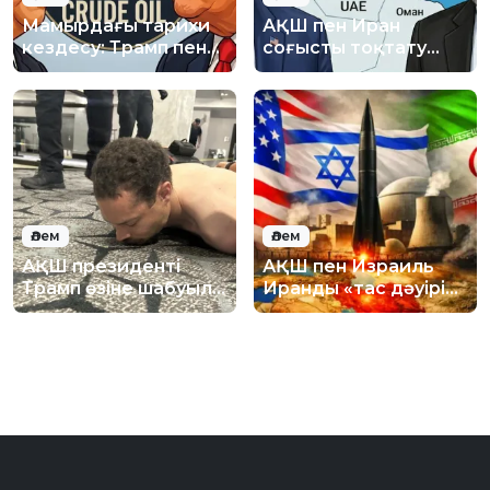
Мамырдағы тарихи
АҚШ пен Иран
кездесу: Трамп пен
соғысты тоқтату
Си Қытайда
туралы келісімге
кездеспек
жақындады
Әлем
Әлем
АҚШ президенті
АҚШ пен Израиль
Трамп өзіне шабуыл
Иранды «тас дәуіріне
жасаған
қайтаруға» дайын
қылмыскердің
отыр
видеосын
жариялады