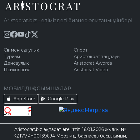
Aristocrat.biz - еліміздегі бизнес-элитаның мінбері
Сән мен сұлулық
Спорт
Туризм
Аристократ таңдауы
Денсаулық
Aristocrat Awords
Психология
Aristocrat Video
МОБИЛДІ ҚОСЫМШАЛАР
App Store
Google Play
Aristocrat.biz ақпарат агенттігі 16.01.2026 жылғы №
KZ17VPY00139694 Мерзімді баспасөз басылымын,