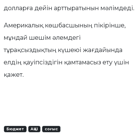
долларға дейін арттыратынын мәлімдеді.
Америкалық көшбасшының пікірінше,
мұндай шешім әлемдегі
тұрақсыздықтың күшеюі жағдайында
елдің қауіпсіздігін қамтамасыз ету үшін
қажет.
Бюджет
АҚШ
соғыс